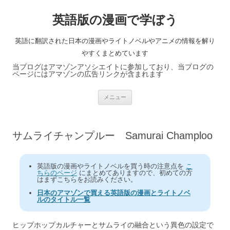
英語版の漫画で学ぼう
英語に翻訳された日本の漫画やライトノベルやアニメの情報を解り
やすくまとめています
当ブログはアマゾンアソシエイトに参加しており、当ブログの
ページにはアマゾンの広告リンクが含まれます
コ
メニュー
ン
テ
ン
ツ
へ
サムライチャンプルー Samurai Champloo
ス
キ
ッ
プ
英語版の漫画やライトノベルを買う時の注意点を
こ
ちらのページ
にまとめてありますので、初めての方
はまずこちらをお読みください。
日本のアマゾンで買える英語版の漫画とライトノベ
ルのタイトル一覧
ヒップホップカルチャーとサムライの融合という異色の設定で