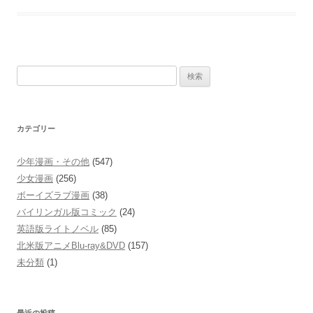
Allegory
検
索:
カテゴリー
少年漫画・その他
(547)
少女漫画
(256)
ボーイズラブ漫画
(38)
バイリンガル版コミック
(24)
英語版ライトノベル
(85)
北米版アニメBlu-ray&DVD
(157)
未分類
(1)