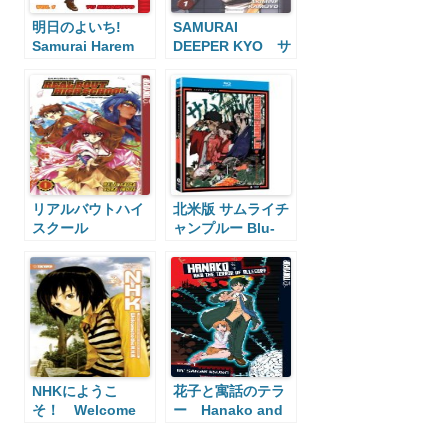
明日のよいち!
SAMURAI
Samurai Harem
DEEPER KYO サ
ムライディーパー
キョウ
リアルバウトハイ
北米版 サムライチ
スクール
ャンプルー Blu-
Samurai Girl Real
ray
Bout High
School
NHKにようこ
花子と寓話のテラ
そ！ Welcome
ー Hanako and
to the NHK
the Terror of