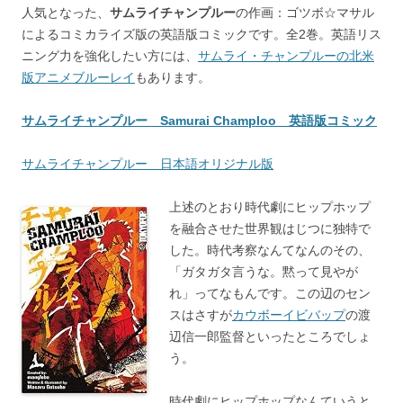
人気となった、
サムライチャンプルー
の作画：ゴツボ☆マサル
によるコミカライズ版の英語版コミックです。全2巻。英語リス
ニング力を強化したい方には、
サムライ・チャンプルーの北米
版アニメブルーレイ
もあります。
サムライチャンプルー Samurai Champloo 英語版コミック
サムライチャンプルー 日本語オリジナル版
上述のとおり時代劇にヒップホップ
を融合させた世界観はじつに独特で
した。時代考察なんてなんのその、
「ガタガタ言うな。黙って見やが
れ」ってなもんです。この辺のセン
スはさすが
カウボーイビバップ
の渡
辺信一郎監督といったところでしょ
う。
時代劇にヒップホップなんていうと