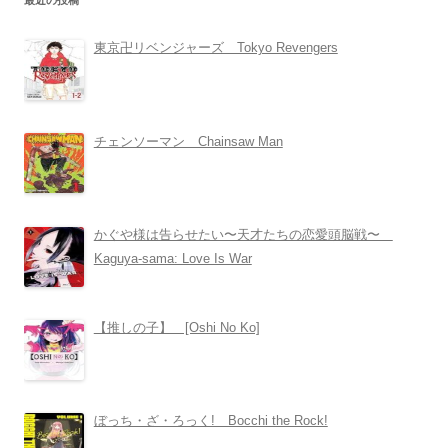
最近の投稿
東京卍リベンジャーズ Tokyo Revengers
チェンソーマン Chainsaw Man
かぐや様は告らせたい〜天才たちの恋愛頭脳戦〜
Kaguya-sama: Love Is War
【推しの子】 [Oshi No Ko]
ぼっち・ざ・ろっく! Bocchi the Rock!