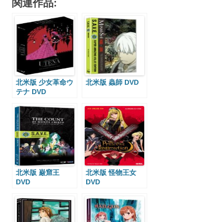
関連作品:
北米版 少女革命ウ
北米版 蟲師 DVD
テナ DVD
北米版 巌窟王
北米版 怪物王女
DVD
DVD