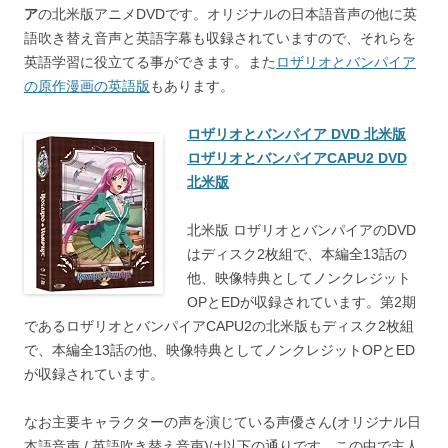
ア
の北米版アニメDVDです。オリジナルの日本語音声の他に英
語吹き替え音声と英語字幕も収録されていますので、それらを
英語学習に役立てる事ができます。また
ロザリオとバンパイア
の原作漫画の英語版
もあります。
ロザリオとバンパイア DVD 北米版
ロザリオとバンパイアCAPU2 DVD
北米版
北米版 ロザリオとバンパイアのDVD
はディスク2枚組で、本編全13話の
他、映像特典としてノンクレジット
OPとEDが収録されています。第2期
であるロザリオとバンパイアCAPU2の北米版もディスク2枚組
で、本編全13話の他、映像特典としてノンクレジットOPとED
が収録されています。
なお主要キャラクターの声を演じている声優さん(オリジナル日
本語音声 / 英語吹き替え音声)は以下の通りです。この中で主人