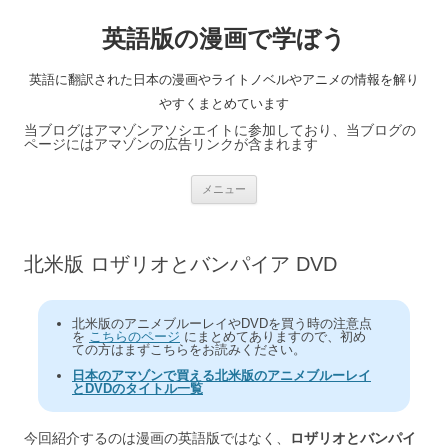
英語版の漫画で学ぼう
英語に翻訳された日本の漫画やライトノベルやアニメの情報を解り
やすくまとめています
当ブログはアマゾンアソシエイトに参加しており、当ブログの
ページにはアマゾンの広告リンクが含まれます
コ
メニュー
ン
テ
ン
ツ
へ
北米版 ロザリオとバンパイア DVD
ス
キ
ッ
プ
北米版のアニメブルーレイやDVDを買う時の注意点
を
こちらのページ
にまとめてありますので、初め
ての方はまずこちらをお読みください。
日本のアマゾンで買える北米版のアニメブルーレイ
とDVDのタイトル一覧
今回紹介するのは漫画の英語版ではなく、
ロザリオとバンパイ