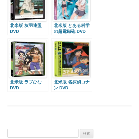
北米版 灰羽連盟
北米版 とある科学
DVD
の超電磁砲 DVD
北米版 ラブひな
北米版 名探偵コナ
DVD
ン DVD
検