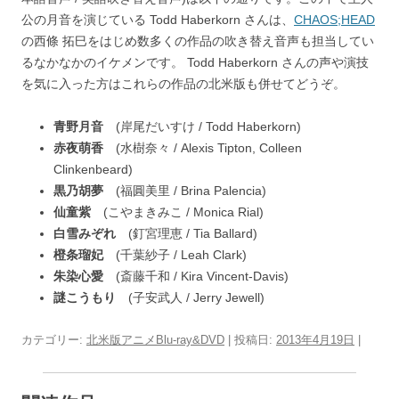
公の月音を演じている Todd Haberkorn さんは、
CHAOS;HEAD
の西條 拓巳をはじめ数多くの作品の吹き替え音声も担当してい
るなかなかのイケメンです。 Todd Haberkorn さんの声や演技
を気に入った方はこれらの作品の北米版も併せてどうぞ。
青野月音
(岸尾だいすけ / Todd Haberkorn)
赤夜萌香
(水樹奈々 / Alexis Tipton, Colleen
Clinkenbeard)
黒乃胡夢
(福圓美里 / Brina Palencia)
仙童紫
(こやまきみこ / Monica Rial)
白雪みぞれ
(釘宮理恵 / Tia Ballard)
橙条瑠妃
(千葉紗子 / Leah Clark)
朱染心愛
(斎藤千和 / Kira Vincent-Davis)
謎こうもり
(子安武人 / Jerry Jewell)
カテゴリー:
北米版アニメBlu-ray&DVD
| 投稿日:
2013年4月19日
|