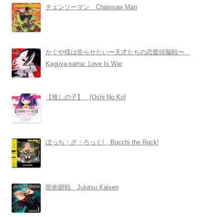
チェンソーマン Chainsaw Man
かぐや様は告らせたい〜天才たちの恋愛頭脳戦〜
Kaguya-sama: Love Is War
【推しの子】 [Oshi No Ko]
ぼっち・ざ・ろっく! Bocchi the Rock!
呪術廻戦 Jujutsu Kaisen