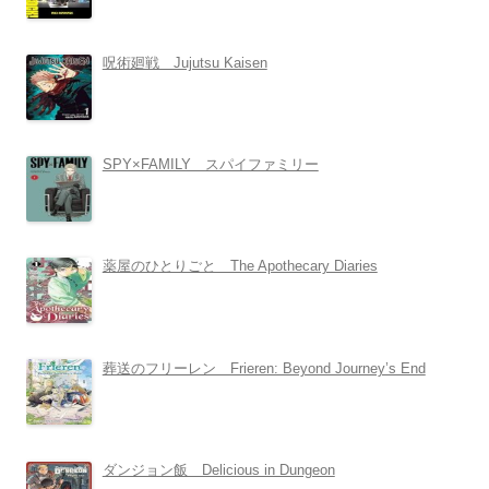
呪術廻戦 Jujutsu Kaisen
SPY×FAMILY スパイファミリー
薬屋のひとりごと The Apothecary Diaries
葬送のフリーレン Frieren: Beyond Journey’s End
ダンジョン飯 Delicious in Dungeon