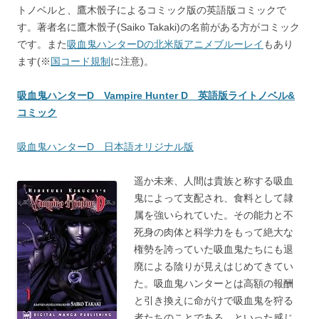
トノベルと、鷹木骰子によるコミック版の英語版コミックで
す。著者名に鷹木骰子(Saiko Takaki)の名前がある方がコミック
です。また
吸血鬼ハンターDの北米版アニメブルーレイ
もあり
ます(※
国コード規制
に注意)。
吸血鬼ハンターD Vampire Hunter D 英語版ライトノベル&
コミック
吸血鬼ハンターD 日本語オリジナル版
遥か未来、人間は貴族と称する吸血
鬼によって支配され、食料として隷
属を強いられていた。その能力と不
死身の肉体と科学力をもって絶大な
権勢を誇っていた吸血鬼たちにも退
廃による陰りが見えはじめてきてい
た。吸血鬼ハンターとは高額の報酬
と引き換えに命がけで吸血鬼を狩る
者たちのことである。といった感じ