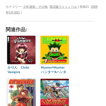
カテゴリー:
少年漫画・その他
,
英語版ライトノベル
| 投稿日:
2009
年5月18日
|
関連作品:
かりん Chibi
Hunter×Hunter
Vampire
ハンターXハンタ
ー