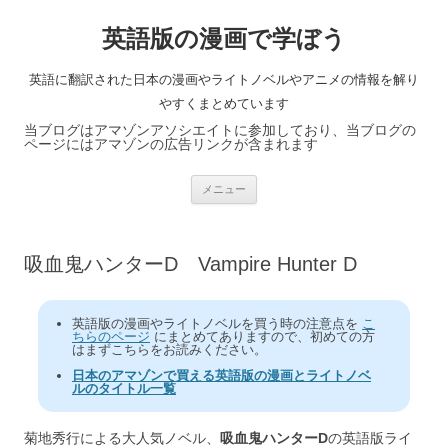
英語版の漫画で学ぼう
英語に翻訳された日本の漫画やライトノベルやアニメの情報を解り
やすくまとめています
当ブログはアマゾンアソシエイトに参加しており、当ブログの
ページにはアマゾンの広告リンクが含まれます
コ
メニュー
ン
テ
ン
ツ
へ
吸血鬼ハンターD Vampire Hunter D
ス
キ
ッ
プ
英語版の漫画やライトノベルを買う時の注意点を
こ
ちらのページ
にまとめてありますので、初めての方
はまずこちらをお読みください。
日本のアマゾンで買える英語版の漫画とライトノベ
ルのタイトル一覧
菊地秀行による大人気ノベル、
吸血鬼ハンターD
の英語版ライ