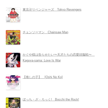
東京卍リベンジャーズ Tokyo Revengers
チェンソーマン Chainsaw Man
かぐや様は告らせたい〜天才たちの恋愛頭脳戦〜
Kaguya-sama: Love Is War
【推しの子】 [Oshi No Ko]
ぼっち・ざ・ろっく! Bocchi the Rock!