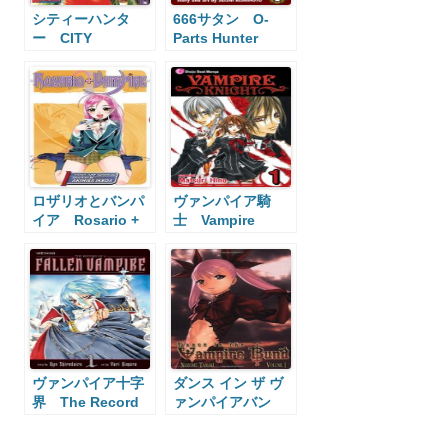
シティーハンタ
666サタン O-
ー CITY
Parts Hunter
HUNTER
ロザリオとバンパ
ヴァンパイア騎
イア Rosario +
士 Vampire
Vampire
Knight
ヴァンパイア十字
ダンス イン ザ ヴ
界 The Record
ァンパイアバン
of a Fallen
ド Dance in the
Vampire
Vampire Bund