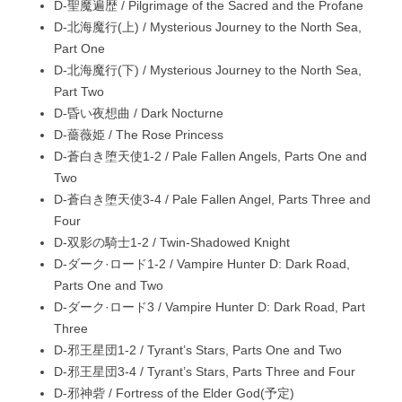
D-聖魔遍歴 / Pilgrimage of the Sacred and the Profane
D-北海魔行(上) / Mysterious Journey to the North Sea,
Part One
D-北海魔行(下) / Mysterious Journey to the North Sea,
Part Two
D-昏い夜想曲 / Dark Nocturne
D-薔薇姫 / The Rose Princess
D-蒼白き堕天使1-2 / Pale Fallen Angels, Parts One and
Two
D-蒼白き堕天使3-4 / Pale Fallen Angel, Parts Three and
Four
D-双影の騎士1-2 / Twin-Shadowed Knight
D-ダーク·ロード1-2 / Vampire Hunter D: Dark Road,
Parts One and Two
D-ダーク·ロード3 / Vampire Hunter D: Dark Road, Part
Three
D-邪王星団1-2 / Tyrant’s Stars, Parts One and Two
D-邪王星団3-4 / Tyrant’s Stars, Parts Three and Four
D-邪神砦 / Fortress of the Elder God(予定)