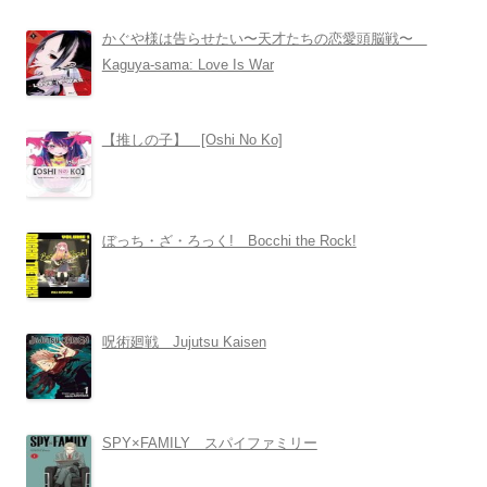
かぐや様は告らせたい〜天才たちの恋愛頭脳戦〜
Kaguya-sama: Love Is War
【推しの子】 [Oshi No Ko]
ぼっち・ざ・ろっく! Bocchi the Rock!
呪術廻戦 Jujutsu Kaisen
SPY×FAMILY スパイファミリー