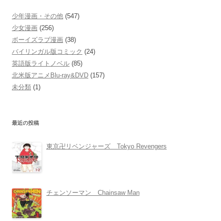
少年漫画・その他
(547)
少女漫画
(256)
ボーイズラブ漫画
(38)
バイリンガル版コミック
(24)
英語版ライトノベル
(85)
北米版アニメBlu-ray&DVD
(157)
未分類
(1)
最近の投稿
東京卍リベンジャーズ Tokyo Revengers
チェンソーマン Chainsaw Man