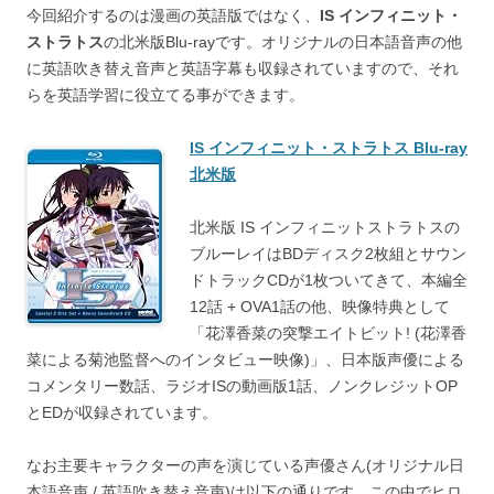
今回紹介するのは漫画の英語版ではなく、
IS インフィニット・
ストラトス
の北米版Blu-rayです。オリジナルの日本語音声の他
に英語吹き替え音声と英語字幕も収録されていますので、それ
らを英語学習に役立てる事ができます。
IS インフィニット・ストラトス Blu-ray
北米版
北米版 IS インフィニットストラトスの
ブルーレイはBDディスク2枚組とサウン
ドトラックCDが1枚ついてきて、本編全
12話 + OVA1話の他、映像特典として
「花澤香菜の突撃エイトビット! (花澤香
菜による菊池監督へのインタビュー映像)」、日本版声優による
コメンタリー数話、ラジオISの動画版1話、ノンクレジットOP
とEDが収録されています。
なお主要キャラクターの声を演じている声優さん(オリジナル日
本語音声 / 英語吹き替え音声)は以下の通りです。この中でヒロ