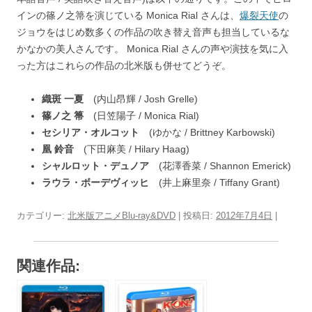
インの篠ノ之箒を演じている Monica Rial さんは、
爆裂天使
の
ジョウをはじめ数多くの作品の吹き替え音声も担当しているな
かなかの美人さんです。 Monica Rial さんの声や演技を気に入
った方はこれらの作品の北米版も併せてどうぞ。
織斑 一夏
(内山昂輝 / Josh Grelle)
篠ノ之 箒
(日笠陽子 / Monica Rial)
セシリア・オルコット
(ゆかな / Brittney Karbowski)
凰 鈴音
(下田麻美 / Hilary Haag)
シャルロット・デュノア
(花澤香菜 / Shannon Emerick)
ラウラ・ボーデヴィッヒ
(井上麻里奈 / Tiffany Grant)
カテゴリー:
北米版アニメBlu-ray&DVD
| 投稿日:
2012年7月4日
|
関連作品: