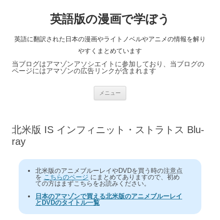
英語版の漫画で学ぼう
英語に翻訳された日本の漫画やライトノベルやアニメの情報を解り
やすくまとめています
当ブログはアマゾンアソシエイトに参加しており、当ブログの
ページにはアマゾンの広告リンクが含まれます
コ
メニュー
ン
テ
ン
ツ
へ
北米版 IS インフィニット・ストラトス Blu-
ス
キ
ray
ッ
プ
北米版のアニメブルーレイやDVDを買う時の注意点
を
こちらのページ
にまとめてありますので、初め
ての方はまずこちらをお読みください。
日本のアマゾンで買える北米版のアニメブルーレイ
とDVDのタイトル一覧