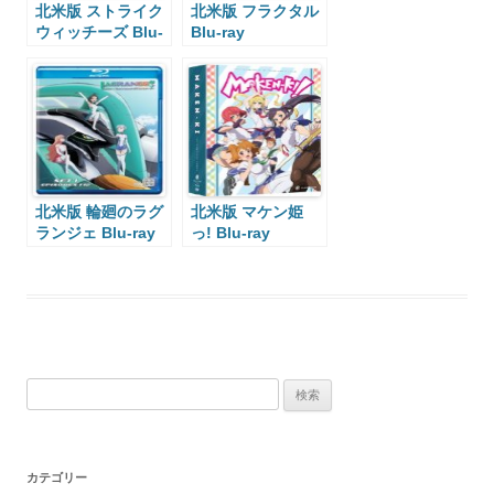
北米版 ストライク
北米版 フラクタル
ウィッチーズ Blu-
Blu-ray
ray
北米版 輪廻のラグ
北米版 マケン姫
ランジェ Blu-ray
っ! Blu-ray
検
索:
カテゴリー