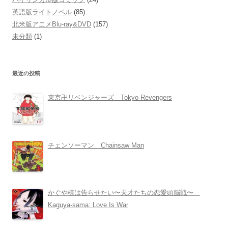
英語版ライトノベル
(85)
北米版アニメBlu-ray&DVD
(157)
未分類
(1)
最近の投稿
東京卍リベンジャーズ Tokyo Revengers
チェンソーマン Chainsaw Man
かぐや様は告らせたい〜天才たちの恋愛頭脳戦〜
Kaguya-sama: Love Is War