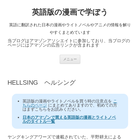
英語版の漫画で学ぼう
英語に翻訳された日本の漫画やライトノベルやアニメの情報を解り
やすくまとめています
当ブログはアマゾンアソシエイトに参加しており、当ブログの
ページにはアマゾンの広告リンクが含まれます
コ
メニュー
ン
テ
ン
ツ
へ
HELLSING ヘルシング
ス
キ
ッ
プ
英語版の漫画やライトノベルを買う時の注意点を
こ
ちらのページ
にまとめてありますので、初めての方
はまずこちらをお読みください。
日本のアマゾンで買える英語版の漫画とライトノベ
ルのタイトル一覧
ヤングキングアワーズで連載されていた、平野耕太による