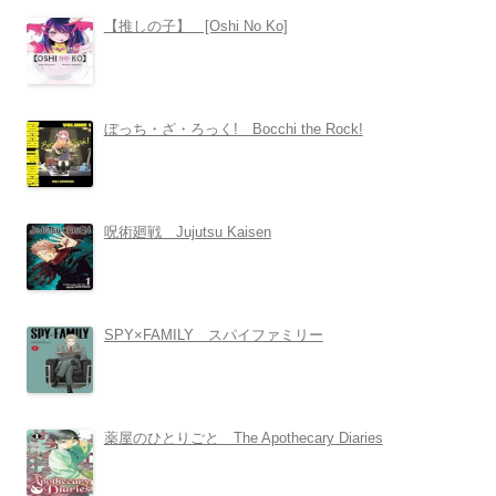
【推しの子】 [Oshi No Ko]
ぼっち・ざ・ろっく! Bocchi the Rock!
呪術廻戦 Jujutsu Kaisen
SPY×FAMILY スパイファミリー
薬屋のひとりごと The Apothecary Diaries