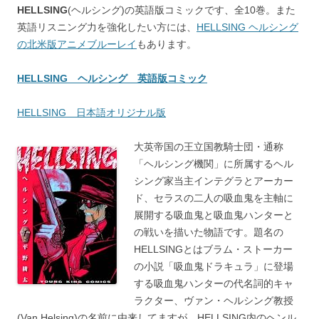
HELLSING
(ヘルシング)の英語版コミックです、全10巻。また
英語リスニング力を強化したい方には、
HELLSING ヘルシング
の北米版アニメブルーレイ
もあります。
HELLSING ヘルシング 英語版コミック
HELLSING 日本語オリジナル版
大英帝国の王立国教騎士団・通称
「ヘルシング機関」に所属するヘル
シング家当主インテグラとアーカー
ド、セラスの二人の吸血鬼を主軸に
展開する吸血鬼と吸血鬼ハンターと
の戦いを描いた物語です。題名の
HELLSINGとはブラム・ストーカー
の小説「吸血鬼ドラキュラ」に登場
する吸血鬼ハンターの代名詞的キャ
ラクター、ヴァン・ヘルシング教授
(Van Helsing)の名前に由来してますが、HELLSING内のヘンル