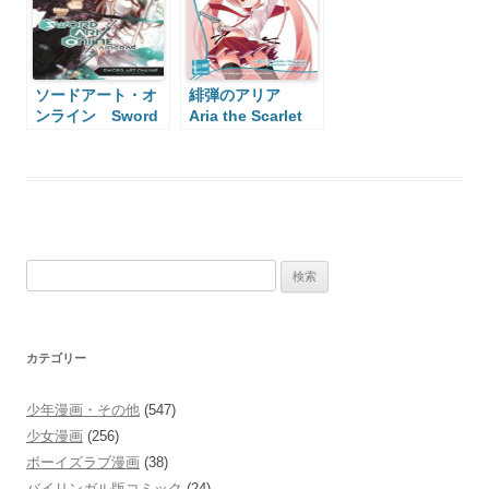
ソードアート・オ
緋弾のアリア
ンライン Sword
Aria the Scarlet
Art Online
Ammo
検
索:
カテゴリー
少年漫画・その他
(547)
少女漫画
(256)
ボーイズラブ漫画
(38)
バイリンガル版コミック
(24)