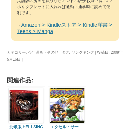
英語版の漫画を買うならキンドル版がお買い得! スマ
ホやタブレットに入れれば通勤・通学時に読めて便
利です。
Amazon > Kindleストア > Kindle洋書 >
・
Teens > Manga
カテゴリー:
少年漫画・その他
| タグ:
ヤングキング
| 投稿日:
2009年
5月16日
|
関連作品:
北米版 HELLSING
エクセル・サー