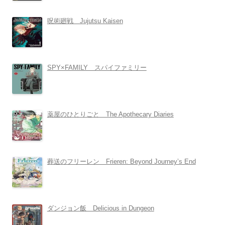
呪術廻戦 Jujutsu Kaisen
SPY×FAMILY スパイファミリー
薬屋のひとりごと The Apothecary Diaries
葬送のフリーレン Frieren: Beyond Journey’s End
ダンジョン飯 Delicious in Dungeon