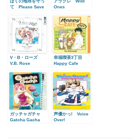
ぼくの地球を守っ
アラクレ Wild
て Please Save
Ones
My Earth
V・B・ローズ
幸福喫茶3丁目
V.B. Rose
Happy Cafe
ガッチャガチャ
声優かっ! Voice
Gatcha Gacha
Over!