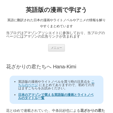
英語版の漫画で学ぼう
英語に翻訳された日本の漫画やライトノベルやアニメの情報を解り
やすくまとめています
当ブログはアマゾンアソシエイトに参加しており、当ブログの
ページにはアマゾンの広告リンクが含まれます
コ
メニュー
ン
テ
ン
ツ
へ
花ざかりの君たちへ Hana-Kimi
ス
キ
ッ
プ
英語版の漫画やライトノベルを買う時の注意点を
こ
ちらのページ
にまとめてありますので、初めての方
はまずこちらをお読みください。
日本のアマゾンで買える英語版の漫画とライトノベ
ルのタイトル一覧
花とゆめで連載されていた、中条比紗也による
花ざかりの君た