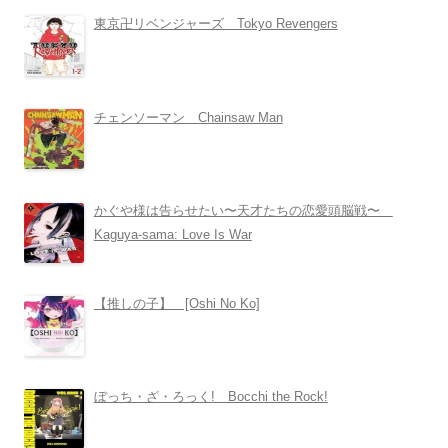
東京卍リベンジャーズ Tokyo Revengers
チェンソーマン Chainsaw Man
かぐや様は告らせたい〜天才たちの恋愛頭脳戦〜
Kaguya-sama: Love Is War
【推しの子】 [Oshi No Ko]
ぼっち・ざ・ろっく! Bocchi the Rock!