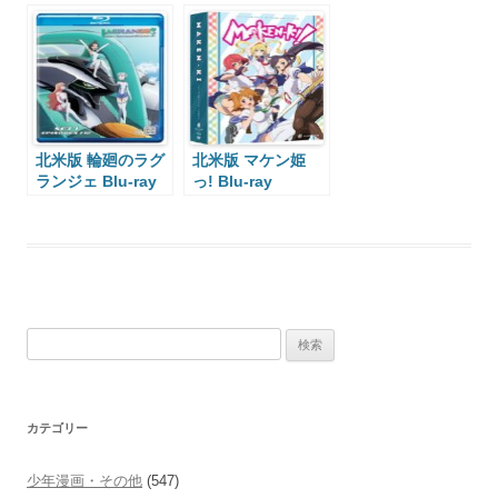
ray
北米版 輪廻のラグ
北米版 マケン姫
ランジェ Blu-ray
っ! Blu-ray
検
索:
カテゴリー
少年漫画・その他
(547)