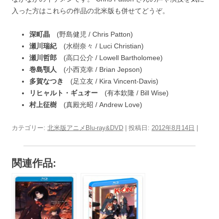
入った方はこれらの作品の北米版も併せてどうぞ。
深町晶
(野島健児 / Chris Patton)
瀬川瑞紀
(水樹奈々 / Luci Christian)
瀬川哲郎
(高口公介 / Lowell Bartholomee)
巻島顎人
(小西克幸 / Brian Jepson)
多賀なつき
(足立友 / Kira Vincent-Davis)
リヒャルト・ギュオー
(有本欽隆 / Bill Wise)
村上征樹
(真殿光昭 / Andrew Love)
カテゴリー:
北米版アニメBlu-ray&DVD
| 投稿日:
2012年8月14日
|
関連作品: