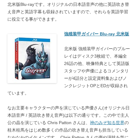
北米版Blu-rayです。オリジナルの日本語音声の他に英語吹き替
え音声と英語字幕も収録されていますので、それらを英語学習
に役立てる事ができます。
強殖装甲ガイバー Blu-ray 北米版
北米版 強殖装甲ガイバーのブルー
レイはディスク3枚組で、本編全
26話の他、映像特典として英語版
スタッフや声優によるコメンタリ
ーが4話分と設定資料集およびノ
ンクレジットOPとEDが収録され
ています。
なお主要キャラクターの声を演じている声優さん(オリジナル日
本語音声 / 英語吹き替え音声)は以下の通りです。この中で主人
公の晶を演じている Chris Patton さんは、
神のみぞ知る世界
の
桂木桂馬をはじめ数多くの作品の吹き替え音声も担当している
なかなかのイケメンです。 Chris Patton さんの声や演技を気に