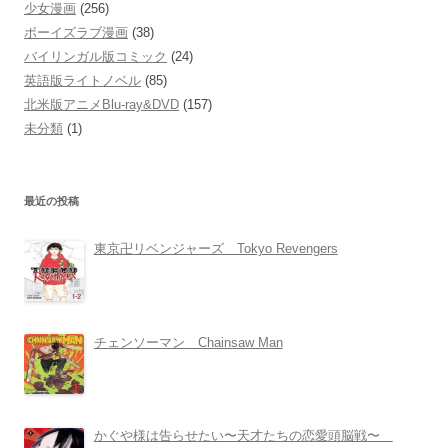
少女漫画
(256)
ボーイズラブ漫画
(38)
バイリンガル版コミック
(24)
英語版ライトノベル
(85)
北米版アニメBlu-ray&DVD
(157)
未分類
(1)
最近の投稿
東京卍リベンジャーズ Tokyo Revengers
チェンソーマン Chainsaw Man
かぐや様は告らせたい〜天才たちの恋愛頭脳戦〜