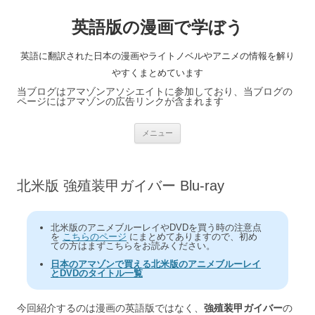
英語版の漫画で学ぼう
英語に翻訳された日本の漫画やライトノベルやアニメの情報を解り
やすくまとめています
当ブログはアマゾンアソシエイトに参加しており、当ブログの
ページにはアマゾンの広告リンクが含まれます
コ
メニュー
ン
テ
ン
ツ
へ
北米版 強殖装甲ガイバー Blu-ray
ス
キ
ッ
プ
北米版のアニメブルーレイやDVDを買う時の注意点
を
こちらのページ
にまとめてありますので、初め
ての方はまずこちらをお読みください。
日本のアマゾンで買える北米版のアニメブルーレイ
とDVDのタイトル一覧
今回紹介するのは漫画の英語版ではなく、
強殖装甲ガイバー
の