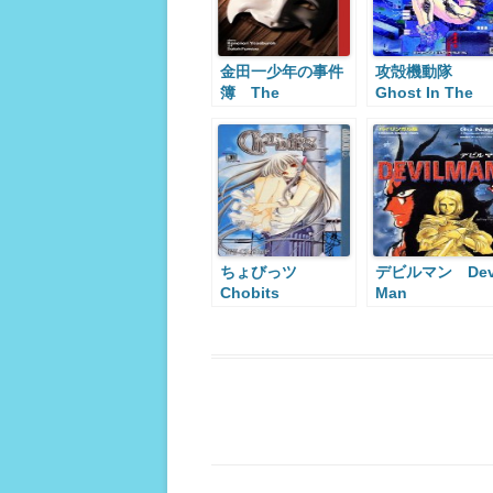
金田一少年の事件
攻殻機動隊
簿 The
Ghost In The
Kindaichi Case
Shell
Files
ちょびっツ
デビルマン Dev
Chobits
Man