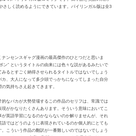
やさしく読めるようにできています。バイリンガル版は全3
くナンセンスギャグ漫画の最高傑作のひとつだと思いま
カボン” というタイトルの由来には色々な説があるみたいで
てみるとすごく納得させられるタイトルではないでしょう
バカ、大人になって多少頭でっかちになってしまった自分
望の気持ちさえ起きてきます。
才的なバカが大勢登場するこの作品のセリフは、常識では
表現がかなりたくさんあります。そういう意味においてこ
事が英語学習になるのかならないのか解りませんが、それ
英語ではどうのように表現されているのか個人的にとても
す。こういう作品の翻訳が一番難しいのではないでしょう