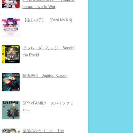
sama: Love Is War
【推しの子】 [Oshi No Ko]
ぼっち・ざ・ろっく! Bocchi
the Rock!
呪術廻戦 Jujutsu Kaisen
SPY×FAMILY スパイファミ
リー
薬屋のひとりごと The