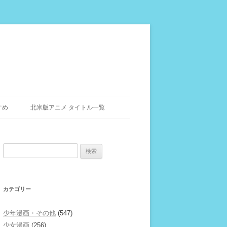
すめ
北米版アニメ タイトル一覧
検
索:
カテゴリー
少年漫画・その他
(547)
少女漫画
(256)