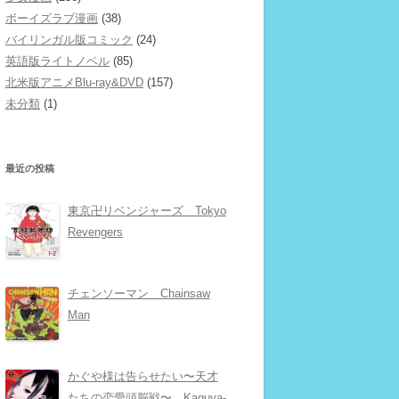
ボーイズラブ漫画
(38)
バイリンガル版コミック
(24)
英語版ライトノベル
(85)
北米版アニメBlu-ray&DVD
(157)
未分類
(1)
最近の投稿
東京卍リベンジャーズ Tokyo
Revengers
チェンソーマン Chainsaw
Man
かぐや様は告らせたい〜天才
たちの恋愛頭脳戦〜 Kaguya-