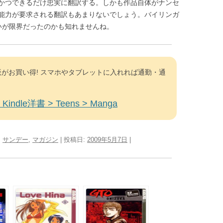
かつできるだけ忠実に翻訳する。しかも作品自体がナンセ
能力が要求される翻訳もあまりないでしょう。バイリンガ
いが限界だったのかも知れませんね。
がお買い得! スマホやタブレットに入れれば通勤・通
Kindle洋書 > Teens > Manga
:
サンデー
,
マガジン
| 投稿日:
2009年5月7日
|