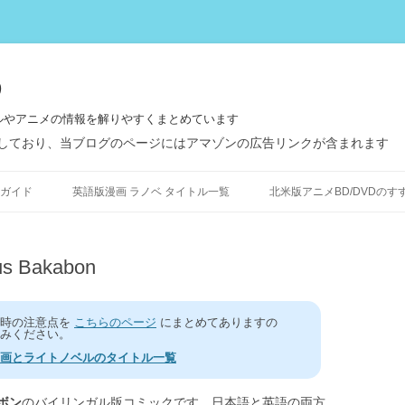
う
ルやアニメの情報を解りやすくまとめています
しており、当ブログのページにはアマゾンの広告リンクが含まれます
コ
ン
ガイド
英語版漫画 ラノベ タイトル一覧
北米版アニメBD/DVDのす
テ
ン
ツ
へ
ス
 Bakabon
キ
ッ
プ
う時の注意点を
こちらのページ
にまとめてありますの
みください。
画とライトノベルのタイトル一覧
ボン
のバイリンガル版コミックです。日本語と英語の両方