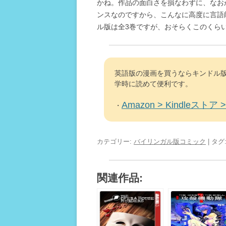
かね。作品の面白さを損なわずに、なお
ンスなのですから、こんなに高度に言語
ル版は全3巻ですが、おそらくこのくら
英語版の漫画を買うならキンドル版
学時に読めて便利です。
Amazon > Kindleストア > 
・
カテゴリー:
バイリンガル版コミック
| タグ
関連作品: