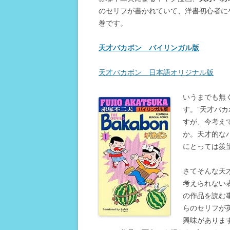
のセリフが書かれていて、洋書初心者に
巻です。
天才バカボン バイリンガル版
天才バカボン 日本語オリジナル版
いうまでも無
す。”天才バ
すが、今考え
か。天才的な
にとっては羨
さてそんな天
考えられない
の作品を読む
らのセリフが
興味がありま