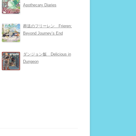
Apothecary Diaries
葬送のフリーレン Frieren:
Beyond Journey’s End
ダンジョン飯 Delicious in
Dungeon