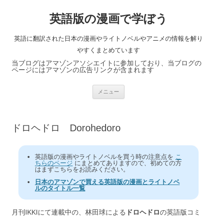
英語版の漫画で学ぼう
英語に翻訳された日本の漫画やライトノベルやアニメの情報を解り
やすくまとめています
当ブログはアマゾンアソシエイトに参加しており、当ブログの
ページにはアマゾンの広告リンクが含まれます
コ
メニュー
ン
テ
ン
ツ
へ
ドロヘドロ Dorohedoro
ス
キ
ッ
プ
英語版の漫画やライトノベルを買う時の注意点を
こ
ちらのページ
にまとめてありますので、初めての方
はまずこちらをお読みください。
日本のアマゾンで買える英語版の漫画とライトノベ
ルのタイトル一覧
月刊IKKIにて連載中の、林田球による
ドロヘドロ
の英語版コミ