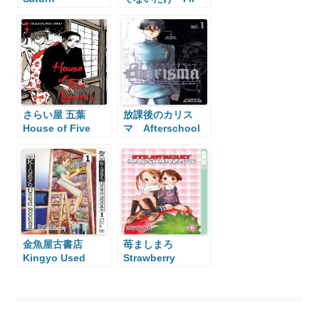
Apartments
Give It My All…
Tomorrow
さらい屋 五葉
放課後のカリス
House of Five
マ Afterschool
Leaves
Charisma
金魚屋古書店
苺ましまろ
Kingyo Used
Strawberry
Books
Marshmallow