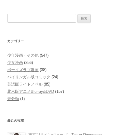
検
索:
カテゴリー
少年漫画・その他
(547)
少女漫画
(256)
ボーイズラブ漫画
(38)
バイリンガル版コミック
(24)
英語版ライトノベル
(85)
北米版アニメBlu-ray&DVD
(157)
未分類
(1)
最近の投稿
東京卍リベンジャーズ Tokyo Revengers