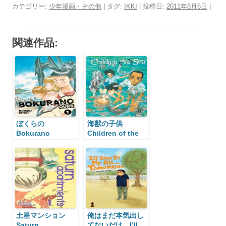
カテゴリー:
少年漫画・その他
| タグ:
IKKI
| 投稿日:
2011年8月6日
|
関連作品:
ぼくらの
海獣の子供
Bokurano
Children of the
Sea
土星マンション
俺はまだ本気出し
Saturn
てないだけ I’ll