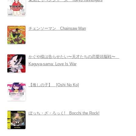
チェンソーマン Chainsaw Man
かぐや様は告らせたい〜天才たちの恋愛頭脳戦〜
Kaguya-sama: Love Is War
【推しの子】 [Oshi No Ko]
ぼっち・ざ・ろっく! Bocchi the Rock!