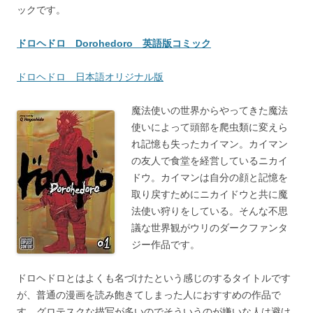
ックです。
ドロヘドロ Dorohedoro 英語版コミック
ドロヘドロ 日本語オリジナル版
魔法使いの世界からやってきた魔法
使いによって頭部を爬虫類に変えら
れ記憶も失ったカイマン。カイマン
の友人で食堂を経営しているニカイ
ドウ。カイマンは自分の顔と記憶を
取り戻すためにニカイドウと共に魔
法使い狩りをしている。そんな不思
議な世界観がウリのダークファンタ
ジー作品です。
ドロヘドロとはよくも名づけたという感じのするタイトルです
が、普通の漫画を読み飽きてしまった人におすすめの作品で
す。グロテスクな描写が多いのでそういうのが嫌いな人は避け