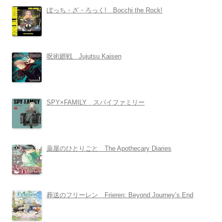
ぼっち・ざ・ろっく! Bocchi the Rock!
呪術廻戦 Jujutsu Kaisen
SPY×FAMILY スパイファミリー
薬屋のひとりごと The Apothecary Diaries
葬送のフリーレン Frieren: Beyond Journey’s End