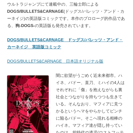
ウルトラジャンプにて連載中の、三輪士郎による
DOGS/BULLETS&CARNAGE
(ドッグス/バレッツ・アンド・カ
ーネイジ)の英語版コミックです。本作のプロローグ的作品であ
る、
狗-DOGS-
の英語版も発売されています。
DOGS/BULLETS&CARNAGE ドッグス/バレッツ・アンド・
カーネイジ 英語版コミック
DOGS/BULLETS&CARNAGE 日本語オリジナル版
闇に欲望がうごめく近未来都市。ハ
イネ、バドー、直刀、ミハイの4人は
それぞれに「傷」を抱えながらも裏
社会とつながりを持ちつつも生きて
いる。そんなおり、マフィアに見つ
かるというヘマをやらかしてピンチ
に陥るバドー。そこへ現れる相棒の
ハイネ。マフィア達が隠し持ってい
たのは、前時代の遺児(ロストフッテ