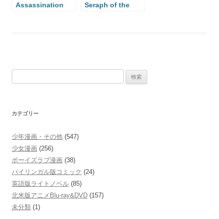
Assassination
Seraph of the
Classroom
End
検
索:
カテゴリー
少年漫画・その他
(547)
少女漫画
(256)
ボーイズラブ漫画
(38)
バイリンガル版コミック
(24)
英語版ライトノベル
(85)
北米版アニメBlu-ray&DVD
(157)
未分類
(1)