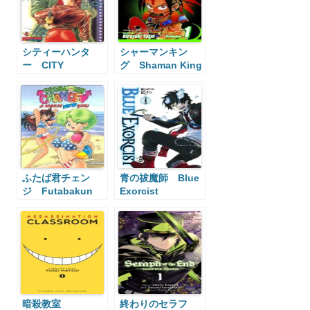
シティーハンタ
シャーマンキン
ー CITY
グ Shaman King
HUNTER
ふたば君チェン
青の祓魔師 Blue
ジ Futabakun
Exorcist
Change
暗殺教室
終わりのセラフ