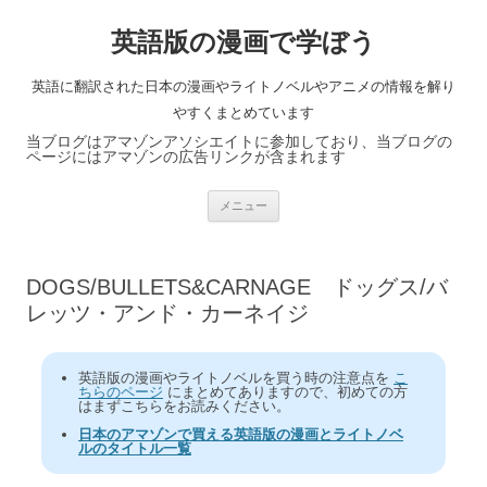
英語版の漫画で学ぼう
英語に翻訳された日本の漫画やライトノベルやアニメの情報を解り
やすくまとめています
当ブログはアマゾンアソシエイトに参加しており、当ブログの
ページにはアマゾンの広告リンクが含まれます
コ
メニュー
ン
テ
ン
ツ
へ
DOGS/BULLETS&CARNAGE ドッグス/バ
ス
キ
レッツ・アンド・カーネイジ
ッ
プ
英語版の漫画やライトノベルを買う時の注意点を
こ
ちらのページ
にまとめてありますので、初めての方
はまずこちらをお読みください。
日本のアマゾンで買える英語版の漫画とライトノベ
ルのタイトル一覧