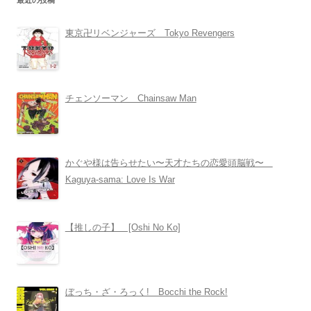
最近の投稿
東京卍リベンジャーズ Tokyo Revengers
チェンソーマン Chainsaw Man
かぐや様は告らせたい〜天才たちの恋愛頭脳戦〜
Kaguya-sama: Love Is War
【推しの子】 [Oshi No Ko]
ぼっち・ざ・ろっく! Bocchi the Rock!