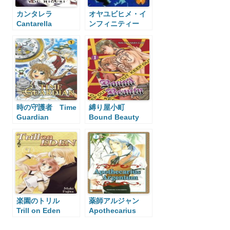
カンタレラ
オヤユビヒメ・イ
Cantarella
ンフィニティー
Oyayubihime
Infinity
時の守護者 Time
縛り屋小町
Guardian
Bound Beauty
楽園のトリル
薬師アルジャン
Trill on Eden
Apothecarius
Argentum