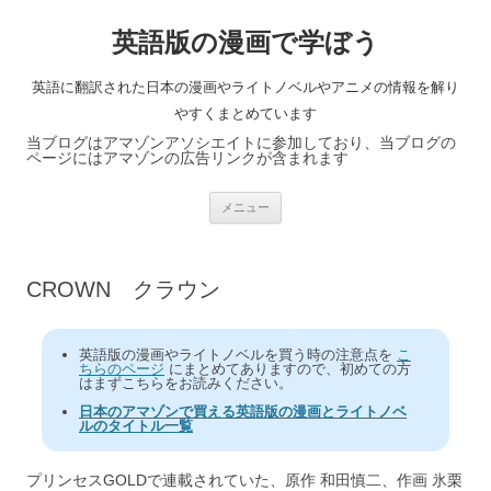
英語版の漫画で学ぼう
英語に翻訳された日本の漫画やライトノベルやアニメの情報を解り
やすくまとめています
当ブログはアマゾンアソシエイトに参加しており、当ブログの
ページにはアマゾンの広告リンクが含まれます
コ
メニュー
ン
テ
ン
ツ
へ
CROWN クラウン
ス
キ
ッ
プ
英語版の漫画やライトノベルを買う時の注意点を
こ
ちらのページ
にまとめてありますので、初めての方
はまずこちらをお読みください。
日本のアマゾンで買える英語版の漫画とライトノベ
ルのタイトル一覧
プリンセスGOLDで連載されていた、原作 和田慎二、作画 氷栗