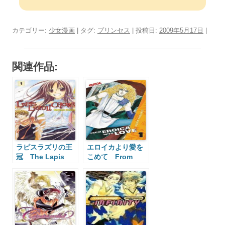
カテゴリー:
少女漫画
| タグ:
プリンセス
| 投稿日:
2009年5月17日
|
関連作品:
ラピスラズリの王
エロイカより愛を
冠 The Lapis
こめて From
Lazuli Crown
Eroica With Love