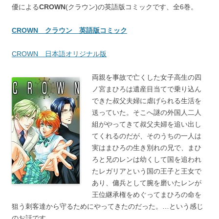
優による
CROWN
(クラウン)の英語版コミックです、全6巻。
CROWN クラウン 英語版コミック
CROWN 日本語オリジナル版
両親を事故で亡くした女子高生の四
ノ宮まひろは遺産目当てで乗り込ん
できた叔父夫婦に虐げられる生活を
送っていた。そこへ謎の外国人二人
組がやってきて叔父夫婦を追い出し
てくれるのだが、そのうちの一人は
実はまひろの生き別れの兄で、まひ
ろと兄のレンは幼くして国を追われ
たレガリアという国の王子と王女で
あり、傭兵として腕を磨いたレンが
王位継承権をめぐってまひろの命を
狙う刺客達から守るためにやってきたのだった。…という感じ
のお話です。