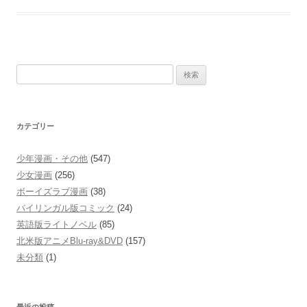
検
索:
カテゴリー
少年漫画・その他
(547)
少女漫画
(256)
ボーイズラブ漫画
(38)
バイリンガル版コミック
(24)
英語版ライトノベル
(85)
北米版アニメBlu-ray&DVD
(157)
未分類
(1)