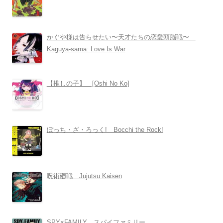
かぐや様は告らせたい〜天才たちの恋愛頭脳戦〜
Kaguya-sama: Love Is War
【推しの子】 [Oshi No Ko]
ぼっち・ざ・ろっく! Bocchi the Rock!
呪術廻戦 Jujutsu Kaisen
SPY×FAMILY スパイファミリー