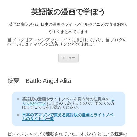
英語版の漫画で学ぼう
英語に翻訳された日本の漫画やライトノベルやアニメの情報を解り
やすくまとめています
当ブログはアマゾンアソシエイトに参加しており、当ブログの
ページにはアマゾンの広告リンクが含まれます
コ
メニュー
ン
テ
ン
ツ
へ
銃夢 Battle Angel Alita
ス
キ
ッ
プ
英語版の漫画やライトノベルを買う時の注意点を
こ
ちらのページ
にまとめてありますので、初めての方
はまずこちらをお読みください。
日本のアマゾンで買える英語版の漫画とライトノベ
ルのタイトル一覧
ビジネスジャンプで連載されていた、木城ゆきとによる
銃夢
の