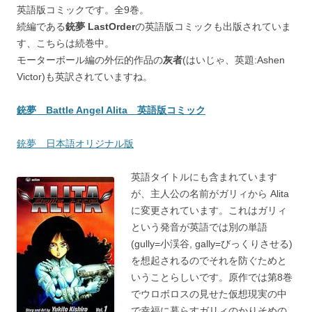
英語版コミックです。全9巻。
続編である
銃夢 LastOrder
の英語版コミックも出版されていま
す、こちらは続巻中。
モーターボール編の外伝的作品の
灰者
(はいじゃ、英題:Ashen
Victor)も英訳されていますね。
銃夢 Battle Angel Alita 英語版コミック
銃夢 日本語オリジナル版
英語タイトルにも含まれています
が、主人公の名前がガリィから Alita
に変更されています。これはガリィ
という発音が英語では別の単語
(gully=小渓谷, gally=びっくりさせる)
を想起されるのでそれを防ぐためと
いうことらしいです。原作では第8巻
でウロボロスの見せた仮想現実の中
で幸福に暮らすガリィのかりそめの