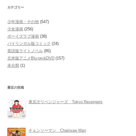
カテゴリー
少年漫画・その他
(547)
少女漫画
(256)
ボーイズラブ漫画
(38)
バイリンガル版コミック
(24)
英語版ライトノベル
(85)
北米版アニメBlu-ray&DVD
(157)
未分類
(1)
最近の投稿
東京卍リベンジャーズ Tokyo Revengers
チェンソーマン Chainsaw Man