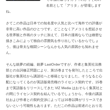
名前として「アリタ」が登場します
ね。
さてこの作品は日本での知名度や人気と比べて海外での評価が
非常に高い作品のひとつです。どことなくアメコミを想起させ
る世界観と作画のタッチに加えて、日本の漫画ならでは緻密な
描きこみによって独自の雰囲気を作り出しているからでしょ
う。後は骨太な格闘シーンなんかも人気の原因かも知れませ
ん。
そんな銃夢の続編、銃夢 LastOrderですが、作者と集英社法務
部との台詞修正問題により、第15巻までを発刊したところで出
版社が集英社から講談社へと移籍となりました。そうなると心
配になってくるのが英語版発売権のライセンス契約です。15巻
まで英語版をリリースしてきた VIZ Media はおそらく集英社と
の間にライセンス契約を結んでいるでしょうから、今後の講談
社および作者との契約交渉によっては16巻以降がリリースでき
ないという可能性もあります。ただこの作品は前述のとおり北