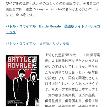
ワイアル
の原作小説とそのコミックの英語版です。著者名に作
画担当の田口雅之(Masayuki Taguchi)の名前がある方がコミッ
クで、全15巻です。
バトル・ロワイアル Battle Royale 英語版ライトノベル&コ
ミック
バトル・ロワイアル 日本語オリジナル版
上述した監督:深作欣二、主演:藤原竜
也による同作映画を見たという方は
多いのではないでしょうか。中学生
たちが孤島で殺し合うという衝撃的
な設定により、国会で問題だとして
取り上げられたこともあったそうで
す。その一方で同作は日本アカデミ
ー賞の最優秀編集賞、優秀作品賞、
優秀監督賞、優秀脚本賞、優秀主演
男優賞、優秀音楽賞、優秀録音賞を