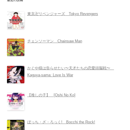
最近の投稿
東京卍リベンジャーズ Tokyo Revengers
チェンソーマン Chainsaw Man
かぐや様は告らせたい〜天才たちの恋愛頭脳戦〜
Kaguya-sama: Love Is War
【推しの子】 [Oshi No Ko]
ぼっち・ざ・ろっく! Bocchi the Rock!