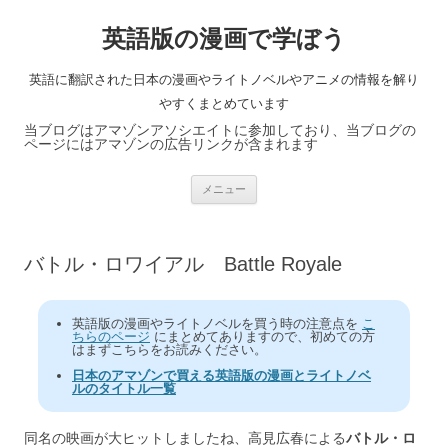
英語版の漫画で学ぼう
英語に翻訳された日本の漫画やライトノベルやアニメの情報を解り
やすくまとめています
当ブログはアマゾンアソシエイトに参加しており、当ブログの
ページにはアマゾンの広告リンクが含まれます
コ
メニュー
ン
テ
ン
ツ
へ
バトル・ロワイアル Battle Royale
ス
キ
ッ
プ
英語版の漫画やライトノベルを買う時の注意点を
こ
ちらのページ
にまとめてありますので、初めての方
はまずこちらをお読みください。
日本のアマゾンで買える英語版の漫画とライトノベ
ルのタイトル一覧
同名の映画が大ヒットしましたね、高見広春による
バトル・ロ