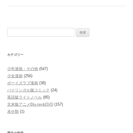
Princess
検
索:
カテゴリー
少年漫画・その他
(547)
少女漫画
(256)
ボーイズラブ漫画
(38)
バイリンガル版コミック
(24)
英語版ライトノベル
(85)
北米版アニメBlu-ray&DVD
(157)
未分類
(1)