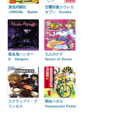
源流武闘伝
交響詩篇エウレカ
‐ORIGIN‐ Battle
セブン Eureka
of Genryu
Seven
吸血鬼ハンター
七人のナナ
D Vampire
Seven of Seven
Hunter D
スクラップド・プ
弱虫ペダル
リンセス
Yowamushi Pedal
Scrapped