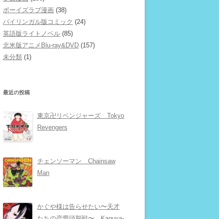
ボーイズラブ漫画
(38)
バイリンガル版コミック
(24)
英語版ライトノベル
(85)
北米版アニメBlu-ray&DVD
(157)
未分類
(1)
最近の投稿
東京卍リベンジャーズ Tokyo
Revengers
チェンソーマン Chainsaw
Man
かぐや様は告らせたい〜天才
たちの恋愛頭脳戦〜 Kaguya-