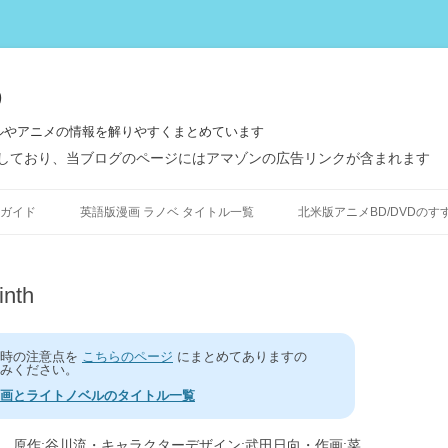
う
ルやアニメの情報を解りやすくまとめています
しており、当ブログのページにはアマゾンの広告リンクが含まれます
コ
ン
ガイド
英語版漫画 ラノベ タイトル一覧
北米版アニメBD/DVDのす
テ
ン
ツ
へ
ス
nth
キ
ッ
プ
う時の注意点を
こちらのページ
にまとめてありますの
みください。
画とライトノベルのタイトル一覧
た、原作:谷川流・キャラクターデザイン:武田日向・作画:菜