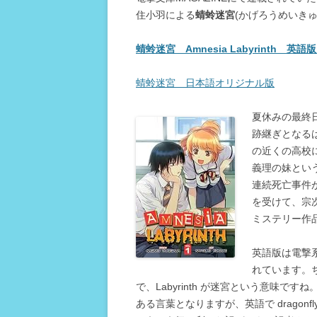
住小羽による
蜻蛉迷宮
(かげろうめいき
蜻蛉迷宮 Amnesia Labyrinth 英
蜻蛉迷宮 日本語オリジナル版
夏休みの最終
跡継ぎとなる
の近くの高校
義理の妹とい
連続死亡事件
を受けて、宗
ミステリー作
英語版は電撃系
れています。ち
で、Labyrinth が迷宮という意味で
ある言葉となりますが、英語で drago