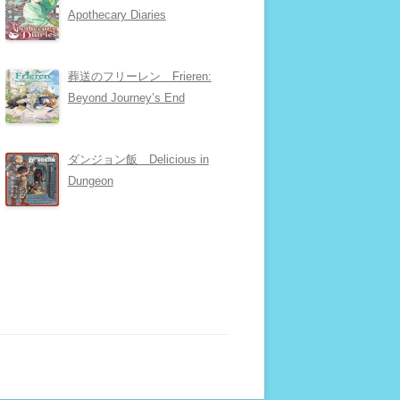
Apothecary Diaries
葬送のフリーレン Frieren:
Beyond Journey’s End
ダンジョン飯 Delicious in
Dungeon