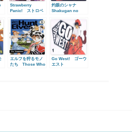
e
Strawberry
灼眼のシャナ
Panic! ストロベ
Shakugan no
リーパニック
Shana
モ
エルフを狩るモノ
Go West! ゴーウ
たち Those Who
エスト
Hunt Elves