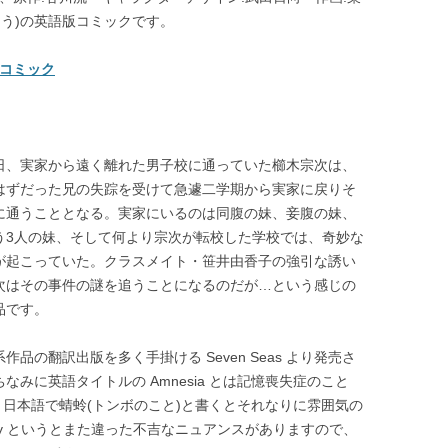
ゅう)の英語版コミックです。
語版コミック
日、実家から遠く離れた男子校に通っていた櫛木宗次は、
はずだった兄の失踪を受けて急遽二学期から実家に戻りそ
に通うこととなる。実家にいるのは同腹の妹、妾腹の妹、
う3人の妹、そして何より宗次が転校した学校では、奇妙な
が起こっていた。クラスメイト・笹井由香子の強引な誘い
次はその事件の謎を追うことになるのだが…という感じの
品です。
作品の翻訳出版を多く手掛ける Seven Seas より発売さ
なみに英語タイトルの Amnesia とは記憶喪失症のこと
すね。日本語で蜻蛉(トンボのこと)と書くとそれなりに雰囲気の
nfly というとまた違った不吉なニュアンスがありますので、