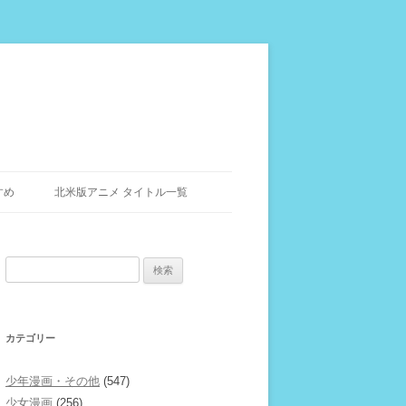
すめ
北米版アニメ タイトル一覧
検
索:
カテゴリー
少年漫画・その他
(547)
少女漫画
(256)