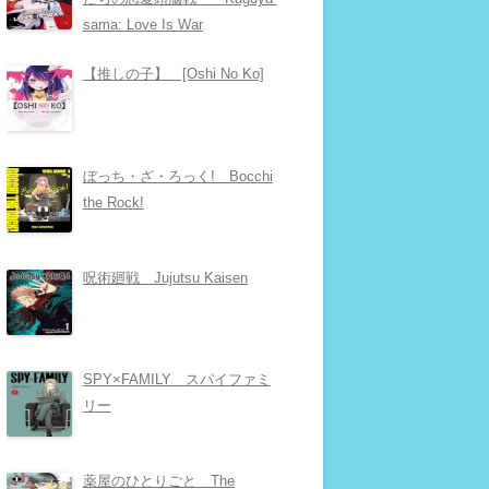
sama: Love Is War
【推しの子】 [Oshi No Ko]
ぼっち・ざ・ろっく! Bocchi
the Rock!
呪術廻戦 Jujutsu Kaisen
SPY×FAMILY スパイファミ
リー
薬屋のひとりごと The