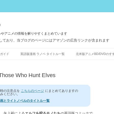
う
ルやアニメの情報を解りやすくまとめています
しており、当ブログのページにはアマゾンの広告リンクが含まれます
コ
ン
ガイド
英語版漫画 ラノベ タイトル一覧
北米版アニメBD/DVDのす
テ
ン
ツ
へ
ス
 Who Hunt Elves
キ
ッ
プ
う時の注意点を
こちらのページ
にまとめてありますの
みください。
画とライトノベルのタイトル一覧
た、矢上裕による
エルフを狩るモノたち
の英語版コミックで