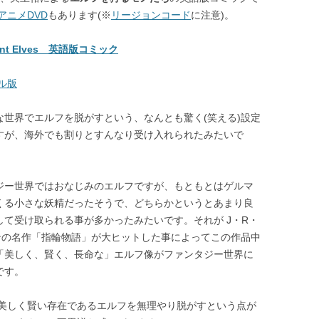
アニメDVD
もあります(※
リージョンコード
に注意)。
nt Elves 英語版コミック
ル版
な世界でエルフを脱がすという、なんとも驚く(笑える)設定
すが、海外でも割りとすんなり受け入れられたみたいで
ジー世界ではおなじみのエルフですが、もともとはゲルマ
くる小さな妖精だったそうで、どちらかというとあまり良
して受け取られる事が多かったみたいです。それが J・R・
ンの名作「指輪物語」が大ヒットした事によってこの作品中
「美しく、賢く、長命な」エルフ像がファンタジー世界に
です。
美しく賢い存在であるエルフを無理やり脱がすという点が