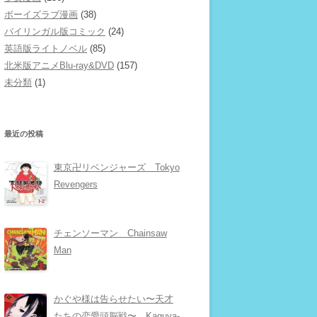
ボーイズラブ漫画
(38)
バイリンガル版コミック
(24)
英語版ライトノベル
(85)
北米版アニメBlu-ray&DVD
(157)
未分類
(1)
最近の投稿
東京卍リベンジャーズ Tokyo
Revengers
チェンソーマン Chainsaw
Man
かぐや様は告らせたい〜天才
たちの恋愛頭脳戦〜 Kaguya-