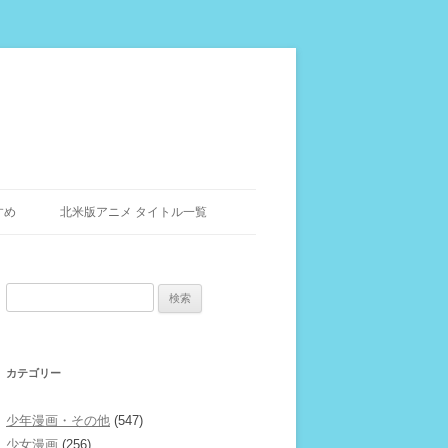
すめ
北米版アニメ タイトル一覧
検
索:
カテゴリー
少年漫画・その他
(547)
少女漫画
(256)