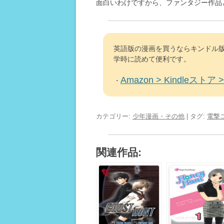
面白いわけですから、ファンタジー作品
英語版の漫画を買うならキンドル版
学時に読めて便利です。
Amazon > Kindleストア > 
・
カテゴリー:
少年漫画・その他
| タグ:
電撃
関連作品: