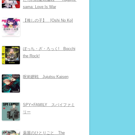
sama: Love Is War
【推しの子】 [Oshi No Ko]
ぼっち・ざ・ろっく! Bocchi
the Rock!
呪術廻戦 Jujutsu Kaisen
SPY×FAMILY スパイファミ
リー
薬屋のひとりごと The