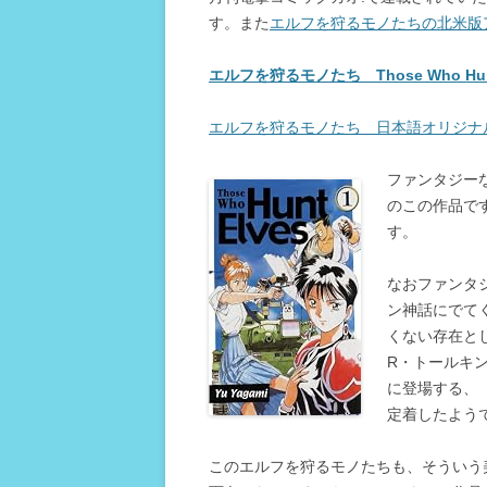
す。また
エルフを狩るモノたちの北米版
エルフを狩るモノたち Those Who Hu
エルフを狩るモノたち 日本語オリジナ
ファンタジー
のこの作品で
す。
なおファンタ
ン神話にでて
くない存在と
R・トールキ
に登場する、
定着したよう
このエルフを狩るモノたちも、そういう