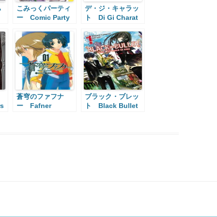
ハ
こみっくパーティ
デ・ジ・キャラッ
ー Comic Party
ト Di Gi Charat
ー
蒼穹のファフナ
ブラック・ブレッ
rs
ー Fafner
ト Black Bullet