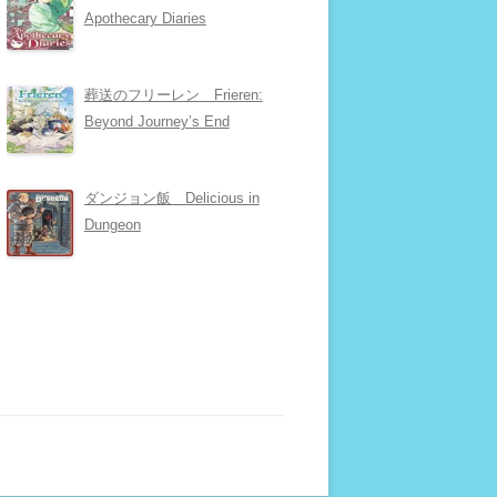
Apothecary Diaries
葬送のフリーレン Frieren:
Beyond Journey’s End
ダンジョン飯 Delicious in
Dungeon