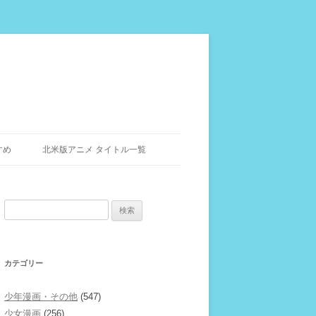
すめ
北米版アニメ タイトル一覧
検
索:
カテゴリー
少年漫画・その他
(547)
少女漫画
(256)