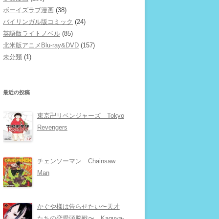
ボーイズラブ漫画
(38)
バイリンガル版コミック
(24)
英語版ライトノベル
(85)
北米版アニメBlu-ray&DVD
(157)
未分類
(1)
最近の投稿
東京卍リベンジャーズ Tokyo
Revengers
チェンソーマン Chainsaw
Man
かぐや様は告らせたい〜天才
たちの恋愛頭脳戦〜 Kaguya-