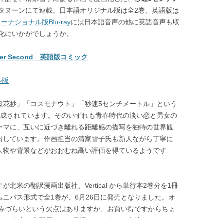
タヌーンにて連載、日本語オリジナル版は全2巻、英語版は
ナショナル版Blu-ray
には日本語音声の他に英語音声も収
化にいかがでしょうか。
per Second 英語版コミック
ル版
桜花抄」「コスモナウト」「秒速5センチメートル」という
構成されています。そのいずれも青春時代の淡い恋と男女の
ーマに、互いに近づき離れる距離感の描写を独特の世界観
出しています。作画担当の清家雪子氏も新人ながら丁寧に
人物や背景などがおおむね高い評価を得ているようです
が北米の翻訳漫画出版社、Vertical から単行本2巻分を1冊
ムニバス形式で全1巻が、6月26日に発売となりました。オ
みづらいという欠点はありますが、お買い得ですからちょ