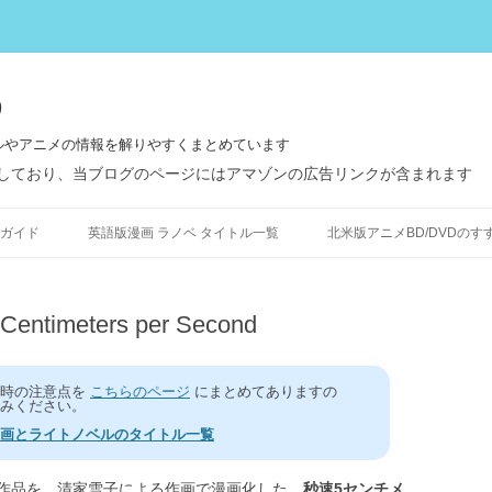
う
ルやアニメの情報を解りやすくまとめています
しており、当ブログのページにはアマゾンの広告リンクが含まれます
コ
ン
ガイド
英語版漫画 ラノベ タイトル一覧
北米版アニメBD/DVDのす
テ
ン
ツ
へ
ス
meters per Second
キ
ッ
プ
う時の注意点を
こちらのページ
にまとめてありますの
みください。
画とライトノベルのタイトル一覧
作品を、清家雪子による作画で漫画化した、
秒速5センチメ