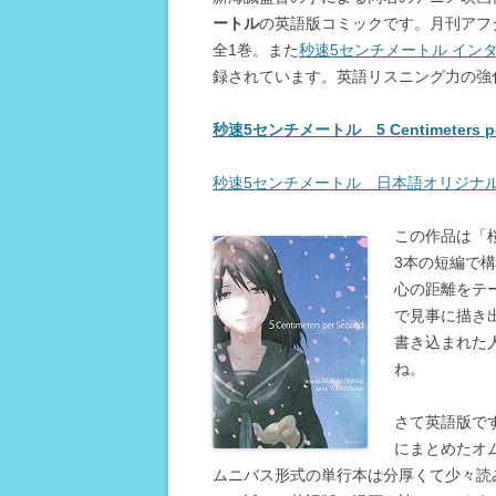
ートル
の英語版コミックです。月刊アフ
全1巻。また
秒速5センチメートル インター
録されています。英語リスニング力の強
秒速5センチメートル 5 Centimeters 
秒速5センチメートル 日本語オリジナ
この作品は「
3本の短編で
心の距離をテ
で見事に描き
書き込まれた
ね。
さて英語版です
にまとめたオ
ムニバス形式の単行本は分厚くて少々読