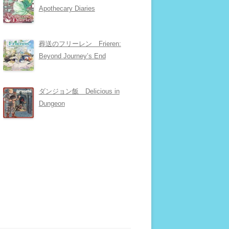
Apothecary Diaries
葬送のフリーレン Frieren:
Beyond Journey’s End
ダンジョン飯 Delicious in
Dungeon