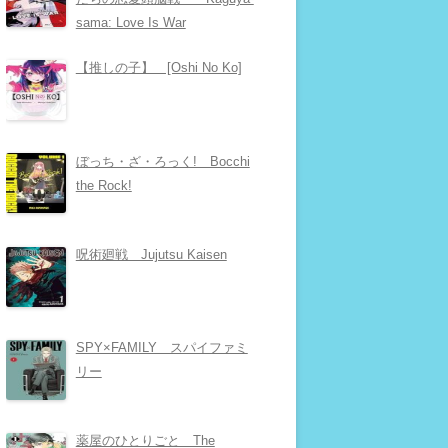
sama: Love Is War
【推しの子】 [Oshi No Ko]
ぼっち・ざ・ろっく! Bocchi
the Rock!
呪術廻戦 Jujutsu Kaisen
SPY×FAMILY スパイファミ
リー
薬屋のひとりごと The