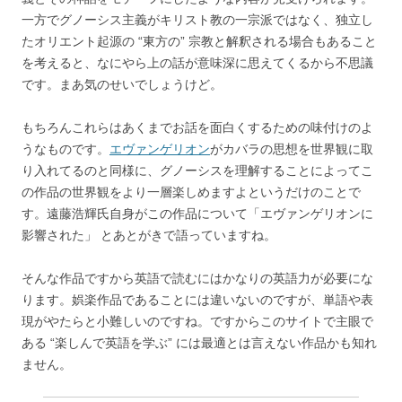
一方でグノーシス主義がキリスト教の一宗派ではなく、独立し
たオリエント起源の “東方の” 宗教と解釈される場合もあること
を考えると、なにやら上の話が意味深に思えてくるから不思議
です。まあ気のせいでしょうけど。
もちろんこれらはあくまでお話を面白くするための味付けのよ
うなものです。
エヴァンゲリオン
がカバラの思想を世界観に取
り入れてるのと同様に、グノーシスを理解することによってこ
の作品の世界観をより一層楽しめますよというだけのことで
す。遠藤浩輝氏自身がこの作品について「エヴァンゲリオンに
影響された」 とあとがきで語っていますね。
そんな作品ですから英語で読むにはかなりの英語力が必要にな
ります。娯楽作品であることには違いないのですが、単語や表
現がやたらと小難しいのですね。ですからこのサイトで主眼で
ある “楽しんで英語を学ぶ” には最適とは言えない作品かも知れ
ません。