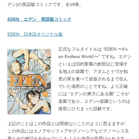
デン)の英語版コミックです、全18巻。
EDEN エデン 英語版コミック
EDEN 日本語オリジナル版
正式なフルタイトルは “EDEN 〜It’s
an Endless World!〜” ですね。エデン
といえば旧約聖書の創世記に登場す
る地上の楽園で、アダムとイヴが知
恵の実を食べて追放されるまで住ん
でいた場所のことですね。より正確
には “エデンの東方にある園” こそが
楽園であり、エデン=楽園というのは
後世にひろまった誤解です。
上記のことはこの作品とは関係ないことのように思えますが、
この作品にはエノアやソフィアやグノーシアなどグノーシス主
義とその神話をモチーフにしたような内容が見受けられます。