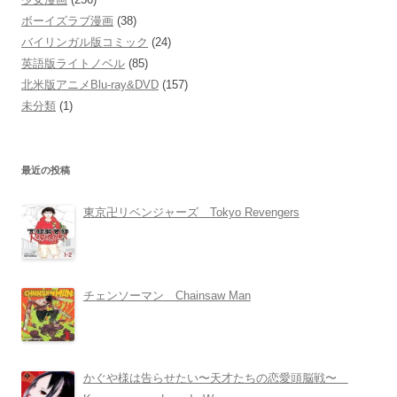
ボーイズラブ漫画
(38)
バイリンガル版コミック
(24)
英語版ライトノベル
(85)
北米版アニメBlu-ray&DVD
(157)
未分類
(1)
最近の投稿
東京卍リベンジャーズ Tokyo Revengers
チェンソーマン Chainsaw Man
かぐや様は告らせたい〜天才たちの恋愛頭脳戦〜