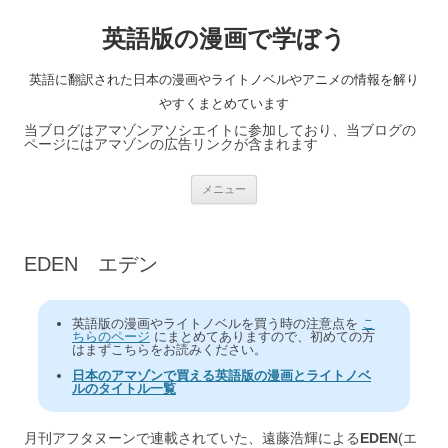
英語版の漫画で学ぼう
英語に翻訳された日本の漫画やライトノベルやアニメの情報を解り
やすくまとめています
当ブログはアマゾンアソシエイトに参加しており、当ブログの
ページにはアマゾンの広告リンクが含まれます
コ
メニュー
ン
テ
ン
ツ
へ
EDEN エデン
ス
キ
ッ
プ
英語版の漫画やライトノベルを買う時の注意点を
こ
ちらのページ
にまとめてありますので、初めての方
はまずこちらをお読みください。
日本のアマゾンで買える英語版の漫画とライトノベ
ルのタイトル一覧
月刊アフタヌーンで連載されていた、遠藤浩輝による
EDEN
(エ