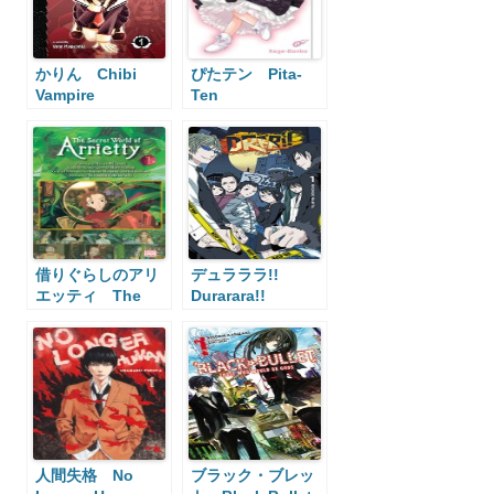
かりん Chibi
ぴたテン Pita-
Vampire
Ten
借りぐらしのアリ
デュラララ!!
エッティ The
Durarara!!
Borrower Arrietty
人間失格 No
ブラック・ブレッ