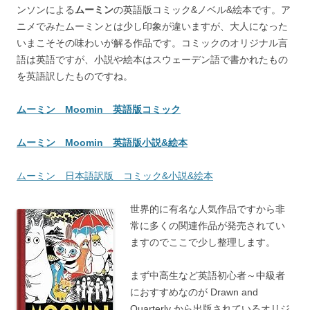
ンソンによる
ムーミン
の英語版コミック&ノベル&絵本です。ア
ニメでみたムーミンとは少し印象が違いますが、大人になった
いまこそその味わいが解る作品です。コミックのオリジナル言
語は英語ですが、小説や絵本はスウェーデン語で書かれたもの
を英語訳したものですね。
ムーミン Moomin 英語版コミック
ムーミン Moomin 英語版小説&絵本
ムーミン 日本語訳版 コミック&小説&絵本
世界的に有名な人気作品ですから非
常に多くの関連作品が発売されてい
ますのでここで少し整理します。
まず中高生など英語初心者～中級者
におすすめなのが Drawn and
Quarterly から出版されているオリジ