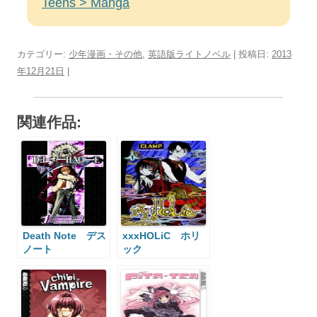
Teens > Manga
カテゴリー:
少年漫画・その他
,
英語版ライトノベル
| 投稿日:
2013
年12月21日
|
関連作品:
Death Note デス
xxxHOLiC ホリ
ノート
ック