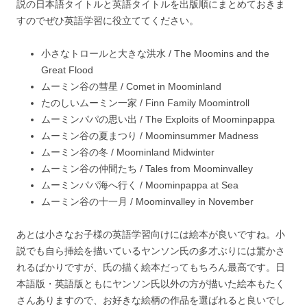
説の日本語タイトルと英語タイトルを出版順にまとめておきま
すのでぜひ英語学習に役立ててください。
小さなトロールと大きな洪水 / The Moomins and the
Great Flood
ムーミン谷の彗星 / Comet in Moominland
たのしいムーミン一家 / Finn Family Moomintroll
ムーミンパパの思い出 / The Exploits of Moominpappa
ムーミン谷の夏まつり / Moominsummer Madness
ムーミン谷の冬 / Moominland Midwinter
ムーミン谷の仲間たち / Tales from Moominvalley
ムーミンパパ海へ行く / Moominpappa at Sea
ムーミン谷の十一月 / Moominvalley in November
あとは小さなお子様の英語学習向けには絵本が良いですね。小
説でも自ら挿絵を描いているヤンソン氏の多才ぶりには驚かさ
れるばかりですが、氏の描く絵本だってもちろん最高です。日
本語版・英語版ともにヤンソン氏以外の方が描いた絵本もたく
さんありますので、お好きな絵柄の作品を選ばれると良いでし