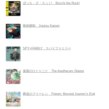
ぼっち・ざ・ろっく! Bocchi the Rock!
呪術廻戦 Jujutsu Kaisen
SPY×FAMILY スパイファミリー
薬屋のひとりごと The Apothecary Diaries
葬送のフリーレン Frieren: Beyond Journey’s End