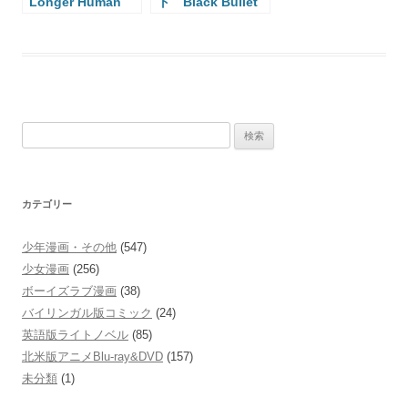
Longer Human
ト Black Bullet
検
索:
カテゴリー
少年漫画・その他
(547)
少女漫画
(256)
ボーイズラブ漫画
(38)
バイリンガル版コミック
(24)
英語版ライトノベル
(85)
北米版アニメBlu-ray&DVD
(157)
未分類
(1)