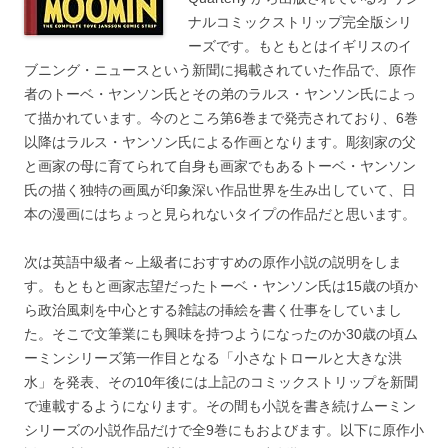
ナルコミックストリップ完全版シリ
ーズです。もともとはイギリスのイ
ブニング・ニュースという新聞に掲載されていた作品で、原作
者のトーベ・ヤンソン氏とその弟のラルス・ヤンソン氏によっ
て描かれています。今のところ第6巻まで発売されており、6巻
以降はラルス・ヤンソン氏による作画となります。彫刻家の父
と画家の母に育てられて自身も画家でもあるトーベ・ヤンソン
氏の描く独特の画風が印象深い作品世界を生み出していて、日
本の漫画にはちょっと見られないタイプの作品だと思います。
次は英語中級者～上級者におすすめの原作小説の説明をしま
す。もともと画家志望だったトーベ・ヤンソン氏は15歳の頃か
ら政治風刺を中心とする雑誌の挿絵を書く仕事をしていまし
た。そこで文筆業にも興味を持つようになったのか30歳の頃ム
ーミンシリーズ第一作目となる「小さなトロールと大きな洪
水」を発表、その10年後には上記のコミックストリップを新聞
で連載するようになります。その間も小説を書き続けムーミン
シリーズの小説作品だけで全9巻にもおよびます。以下に原作小