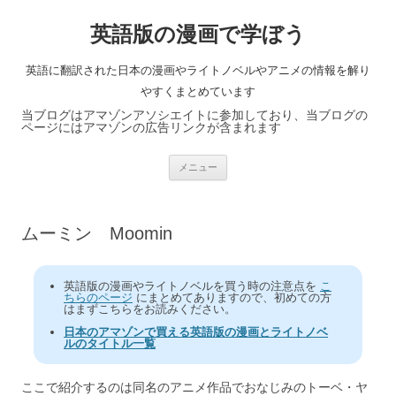
英語版の漫画で学ぼう
英語に翻訳された日本の漫画やライトノベルやアニメの情報を解り
やすくまとめています
当ブログはアマゾンアソシエイトに参加しており、当ブログの
ページにはアマゾンの広告リンクが含まれます
コ
メニュー
ン
テ
ン
ツ
へ
ムーミン Moomin
ス
キ
ッ
プ
英語版の漫画やライトノベルを買う時の注意点を
こ
ちらのページ
にまとめてありますので、初めての方
はまずこちらをお読みください。
日本のアマゾンで買える英語版の漫画とライトノベ
ルのタイトル一覧
ここで紹介するのは同名のアニメ作品でおなじみのトーベ・ヤ