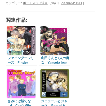
カテゴリー:
ボーイズラブ漫画
| 投稿日:
2009年5月16日
|
関連作品:
ファインダーシリ
山田くんと7人の魔
ーズ Finder
女 Yamada-kun
Series
and the Seven
Witches
きみには勝てな
ジェラールとジャ
い! Can’t Win
ック Gerard &