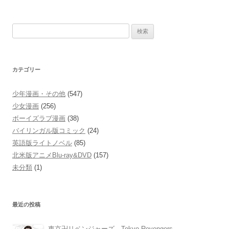
検
索:
カテゴリー
少年漫画・その他
(547)
少女漫画
(256)
ボーイズラブ漫画
(38)
バイリンガル版コミック
(24)
英語版ライトノベル
(85)
北米版アニメBlu-ray&DVD
(157)
未分類
(1)
最近の投稿
東京卍リベンジャーズ Tokyo Revengers