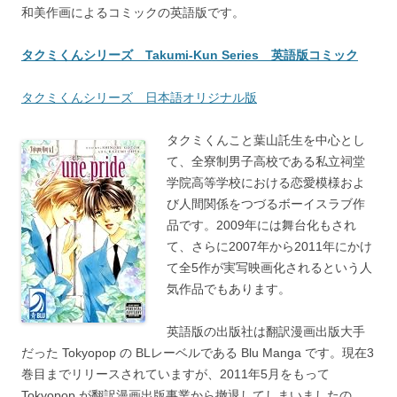
和美作画によるコミックの英語版です。
タクミくんシリーズ Takumi-Kun Series 英語版コミック
タクミくんシリーズ 日本語オリジナル版
タクミくんこと葉山託生を中心とし
て、全寮制男子高校である私立祠堂
学院高等学校における恋愛模様およ
び人間関係をつづるボーイスラブ作
品です。2009年には舞台化もされ
て、さらに2007年から2011年にかけ
て全5作が実写映画化されるという人
気作品でもあります。
英語版の出版社は翻訳漫画出版大手
だった Tokyopop の BLレーベルである Blu Manga です。現在3
巻目までリリースされていますが、2011年5月をもって
Tokyopop が翻訳漫画出版事業から撤退してしまいましたの