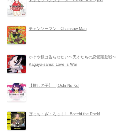
チェンソーマン Chainsaw Man
かぐや様は告らせたい〜天才たちの恋愛頭脳戦〜
Kaguya-sama: Love Is War
【推しの子】 [Oshi No Ko]
ぼっち・ざ・ろっく! Bocchi the Rock!