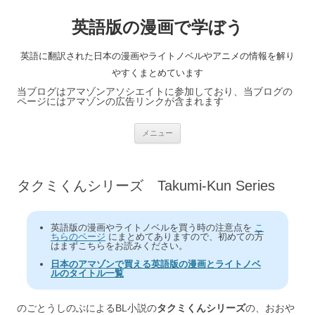
英語版の漫画で学ぼう
英語に翻訳された日本の漫画やライトノベルやアニメの情報を解り
やすくまとめています
当ブログはアマゾンアソシエイトに参加しており、当ブログの
ページにはアマゾンの広告リンクが含まれます
コ
メニュー
ン
テ
ン
ツ
へ
タクミくんシリーズ Takumi-Kun Series
ス
キ
ッ
プ
英語版の漫画やライトノベルを買う時の注意点を
こ
ちらのページ
にまとめてありますので、初めての方
はまずこちらをお読みください。
日本のアマゾンで買える英語版の漫画とライトノベ
ルのタイトル一覧
のごとうしのぶによるBL小説の
タクミくんシリーズ
の、おおや