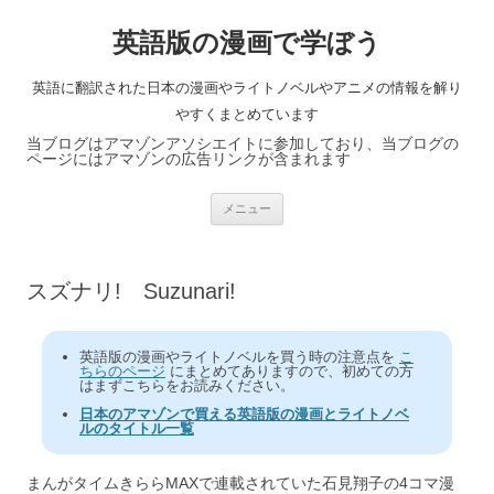
英語版の漫画で学ぼう
英語に翻訳された日本の漫画やライトノベルやアニメの情報を解り
やすくまとめています
当ブログはアマゾンアソシエイトに参加しており、当ブログの
ページにはアマゾンの広告リンクが含まれます
コ
メニュー
ン
テ
ン
ツ
へ
スズナリ! Suzunari!
ス
キ
ッ
プ
英語版の漫画やライトノベルを買う時の注意点を
こ
ちらのページ
にまとめてありますので、初めての方
はまずこちらをお読みください。
日本のアマゾンで買える英語版の漫画とライトノベ
ルのタイトル一覧
まんがタイムきららMAXで連載されていた石見翔子の4コマ漫