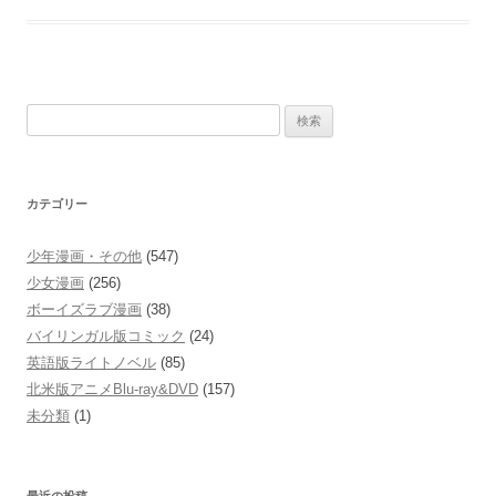
Magica
検
索:
カテゴリー
少年漫画・その他
(547)
少女漫画
(256)
ボーイズラブ漫画
(38)
バイリンガル版コミック
(24)
英語版ライトノベル
(85)
北米版アニメBlu-ray&DVD
(157)
未分類
(1)