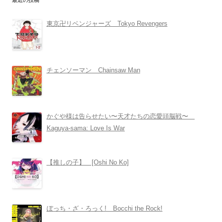
最近の投稿
東京卍リベンジャーズ Tokyo Revengers
チェンソーマン Chainsaw Man
かぐや様は告らせたい〜天才たちの恋愛頭脳戦〜
Kaguya-sama: Love Is War
【推しの子】 [Oshi No Ko]
ぼっち・ざ・ろっく! Bocchi the Rock!