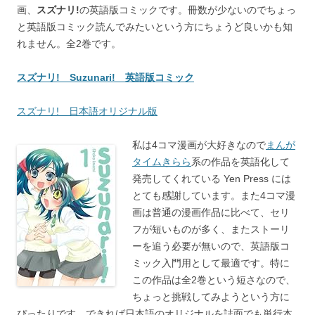
画、
スズナリ!
の英語版コミックです。冊数が少ないのでちょっ
と英語版コミック読んでみたいという方にちょうど良いかも知
れません。全2巻です。
スズナリ! Suzunari! 英語版コミック
スズナリ! 日本語オリジナル版
私は4コマ漫画が大好きなので
まんが
タイムきらら
系の作品を英語化して
発売してくれている Yen Press には
とても感謝しています。また4コマ漫
画は普通の漫画作品に比べて、セリ
フが短いものが多く、またストーリ
ーを追う必要が無いので、英語版コ
ミック入門用として最適です。特に
この作品は全2巻という短さなので、
ちょっと挑戦してみようという方に
ぴったりです。できれば日本語のオリジナルを誌面でも単行本