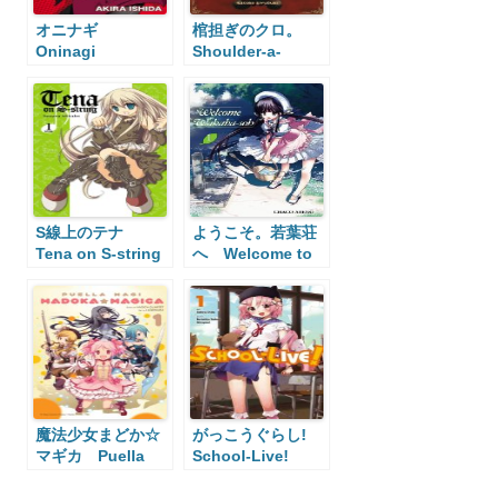
オニナギ
棺担ぎのクロ。
Oninagi
Shoulder-a-
Coffin Kuro
S線上のテナ
ようこそ。若葉荘
Tena on S-string
へ Welcome to
Wakaba-soh
魔法少女まどか☆
がっこうぐらし!
マギカ Puella
School-Live!
Magi Madoka