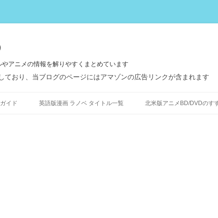
う
ルやアニメの情報を解りやすくまとめています
しており、当ブログのページにはアマゾンの広告リンクが含まれます
コ
ン
ガイド
英語版漫画 ラノベ タイトル一覧
北米版アニメBD/DVDのす
テ
ン
ツ
へ
ス
キ
ッ
プ