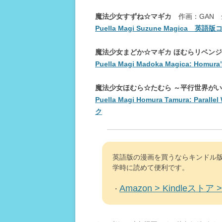
魔法少女すずね☆マギカ
作画：GAN 
Puella Magi Suzune Magica 英語
魔法少女まどか☆マギカ ほむらリベンジ
Puella Magi Madoka Magica: Ho
魔法少女ほむら☆たむら ～平行世界が
Puella Magi Homura Tamura: Parall
ク
英語版の漫画を買うならキンドル版
学時に読めて便利です。
Amazon > Kindleストア > 
・