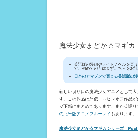
魔法少女まどか☆マギカ Puell
英語版の漫画やライトノベルを買
で、初めての方はまずこちらをお読
日本のアマゾンで買える英語版の漫
新しい切り口の魔法少女アニメとして大
す。この作品は外伝・スピンオフ作品が
ジ下部にまとめてあります。また英語リ
の北米版アニメブルーレイ
もあります。
魔法少女まどか☆マギカシリーズ Puella Ma