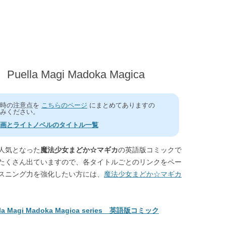
a Magi Madoka Magica
う時の注意点を
こちらのページ
にまとめてありますの
みください。
画とライトノベルのタイトル一覧
人気となった
魔法少女まどか☆マギカ
の英語版コミックで
たくさん出ていますので、各タイトルごとのリンクをペー
スニング力を強化したい方には、
魔法少女まどか☆マギカ
gi Madoka Magica series 英語版コミック