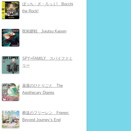
ぼっち・ざ・ろっく! Bocchi
the Rock!
呪術廻戦 Jujutsu Kaisen
SPY×FAMILY スパイファミ
リー
薬屋のひとりごと The
Apothecary Diaries
葬送のフリーレン Frieren:
Beyond Journey’s End