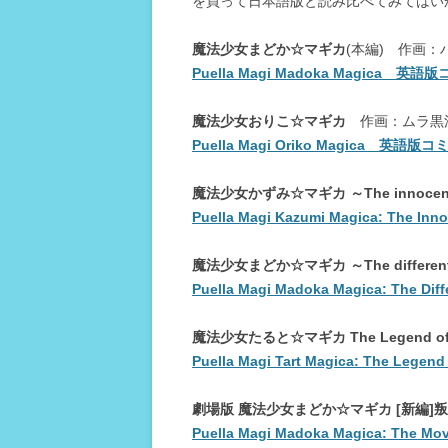
を買って日本語版と読み比べてみてはいかがで
魔法少女まどか☆マギカ
(本編) 作画：
Puella Magi Madoka Magica 英
魔法少女おりこ☆マギカ
作画：ムラ黒江
Puella Magi Oriko Magica 英語版
魔法少女かずみ☆マギカ ～The innocent
Puella Magi Kazumi Magica: The
魔法少女まどか☆マギカ ～The different
Puella Magi Madoka Magica: The 
魔法少女たると☆マギカ The Legend of “
Puella Magi Tart Magica: The Le
劇場版 魔法少女まどか☆マギカ [新編]
Puella Magi Madoka Magica: The 