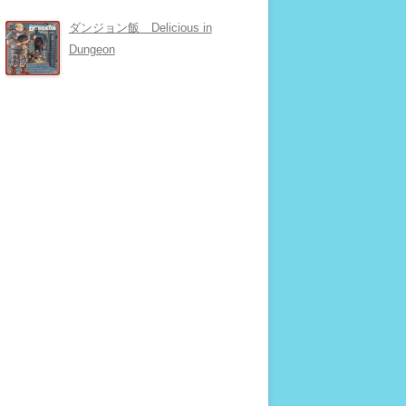
ダンジョン飯 Delicious in
Dungeon