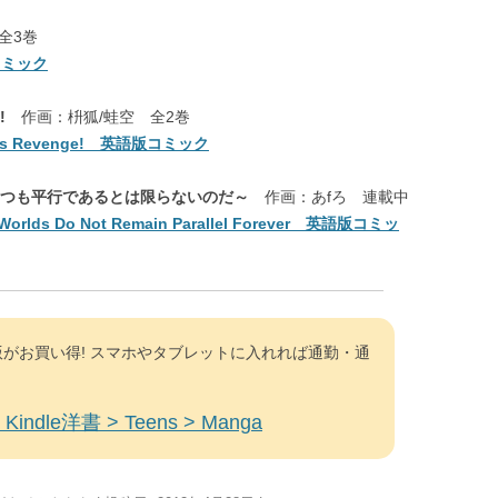
全3巻
版コミック
!
作画：枡狐/蛙空 全2巻
mura’s Revenge! 英語版コミック
いつも平行であるとは限らないのだ～
作画：あfろ 連載中
el Worlds Do Not Remain Parallel Forever 英語版コミッ
がお買い得! スマホやタブレットに入れれば通勤・通
Kindle洋書 > Teens > Manga