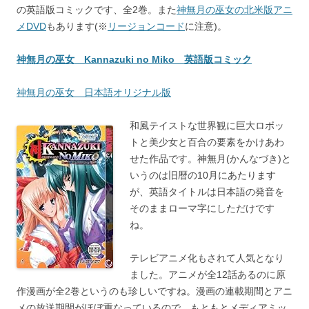
の英語版コミックです、全2巻。また
神無月の巫女の北米版アニ
メDVD
もあります(※
リージョンコード
に注意)。
神無月の巫女 Kannazuki no Miko 英語版コミック
神無月の巫女 日本語オリジナル版
和風テイストな世界観に巨大ロボッ
トと美少女と百合の要素をかけあわ
せた作品です。神無月(かんなづき)と
いうのは旧暦の10月にあたります
が、英語タイトルは日本語の発音を
そのままローマ字にしただけです
ね。
テレビアニメ化もされて人気となり
ました。アニメが全12話あるのに原
作漫画が全2巻というのも珍しいですね。漫画の連載期間とアニ
メの放送期間がほぼ重なっているので、もともとメディアミッ