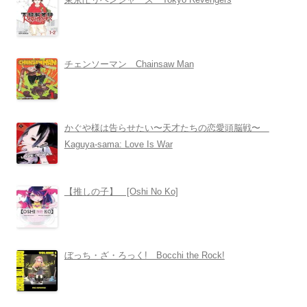
チェンソーマン Chainsaw Man
かぐや様は告らせたい〜天才たちの恋愛頭脳戦〜
Kaguya-sama: Love Is War
【推しの子】 [Oshi No Ko]
ぼっち・ざ・ろっく! Bocchi the Rock!