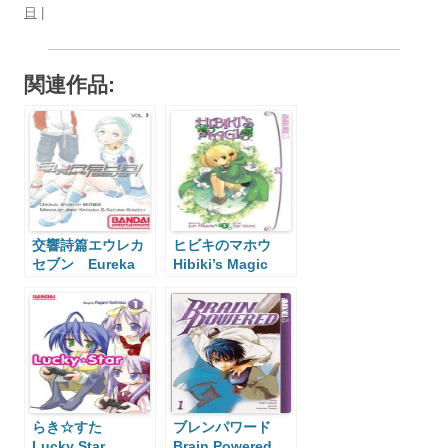
日
|
関連作品:
交響詩篇エウレカ
ヒビキのマホウ
セブン Eureka
Hibiki’s Magic
Seven
らき☆すた
ブレンパワード
Lucky Star
Brain Powered