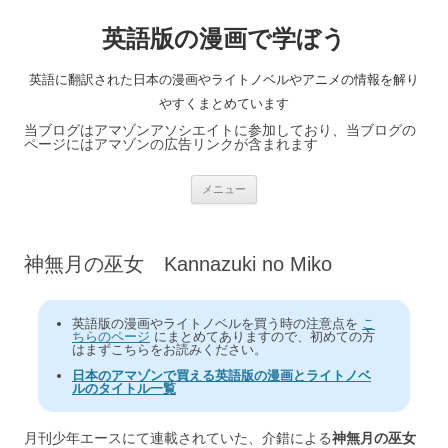
英語版の漫画で学ぼう
英語に翻訳された日本の漫画やライトノベルやアニメの情報を解り
やすくまとめています
当ブログはアマゾンアソシエイトに参加しており、当ブログの
ページにはアマゾンの広告リンクが含まれます
コ
メニュー
ン
テ
ン
ツ
へ
神無月の巫女 Kannazuki no Miko
ス
キ
ッ
プ
英語版の漫画やライトノベルを買う時の注意点を
こ
ちらのページ
にまとめてありますので、初めての方
はまずこちらをお読みください。
日本のアマゾンで買える英語版の漫画とライトノベ
ルのタイトル一覧
月刊少年エースにて連載されていた、介錯による
神無月の巫女