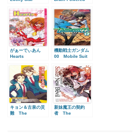
がぁーでぃあん
機動戦士ガンダム
Hearts
00 Mobile Suit
Guardian Hearts
Gundam 00
キョン＆古泉の災
新妹魔王の契約
難 The
者 The
Misfortune of
Testament of
Kyon and
Sister New Devil
Koizumi