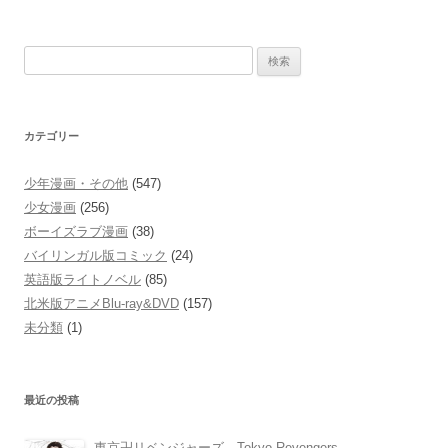
検
索:
カテゴリー
少年漫画・その他
(547)
少女漫画
(256)
ボーイズラブ漫画
(38)
バイリンガル版コミック
(24)
英語版ライトノベル
(85)
北米版アニメBlu-ray&DVD
(157)
未分類
(1)
最近の投稿
東京卍リベンジャーズ Tokyo Revengers