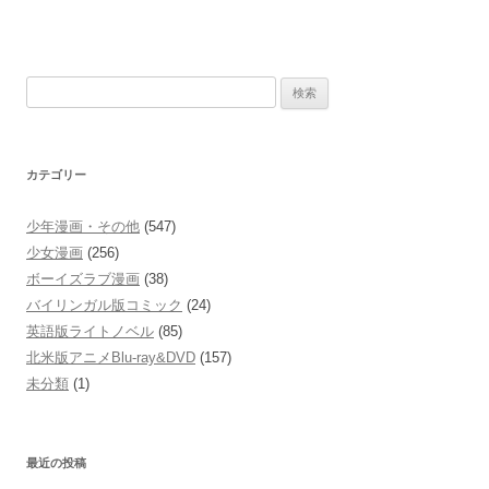
検
索:
カテゴリー
少年漫画・その他
(547)
少女漫画
(256)
ボーイズラブ漫画
(38)
バイリンガル版コミック
(24)
英語版ライトノベル
(85)
北米版アニメBlu-ray&DVD
(157)
未分類
(1)
最近の投稿