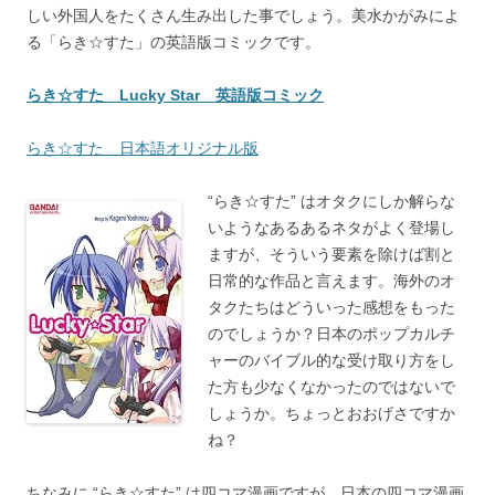
しい外国人をたくさん生み出した事でしょう。美水かがみによ
る「らき☆すた」の英語版コミックです。
らき☆すた Lucky Star 英語版コミック
らき☆すた 日本語オリジナル版
“らき☆すた” はオタクにしか解らな
いようなあるあるネタがよく登場し
ますが、そういう要素を除けば割と
日常的な作品と言えます。海外のオ
タクたちはどういった感想をもった
のでしょうか？日本のポップカルチ
ャーのバイブル的な受け取り方をし
た方も少なくなかったのではないで
しょうか。ちょっとおおげさですか
ね？
ちなみに “らき☆すた” は四コマ漫画ですが、日本の四コマ漫画