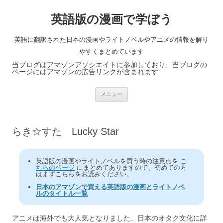
英語版の漫画で学ぼう
英語に翻訳された日本の漫画やライトノベルやアニメの情報を解り
やすくまとめています
当ブログはアマゾンアソシエイトに参加しており、当ブログの
ページにはアマゾンの広告リンクが含まれます
コ
メニュー
ン
テ
ン
ツ
へ
らき☆すた Lucky Star
ス
キ
ッ
プ
英語版の漫画やライトノベルを買う時の注意点を
こ
ちらのページ
にまとめてありますので、初めての方
はまずこちらをお読みください。
日本のアマゾンで買える英語版の漫画とライトノベ
ルのタイトル一覧
アニメは海外でも大人気となりました、日本のオタク文化に詳