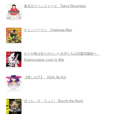
東京卍リベンジャーズ Tokyo Revengers
チェンソーマン Chainsaw Man
かぐや様は告らせたい〜天才たちの恋愛頭脳戦〜
Kaguya-sama: Love Is War
【推しの子】 [Oshi No Ko]
ぼっち・ざ・ろっく! Bocchi the Rock!