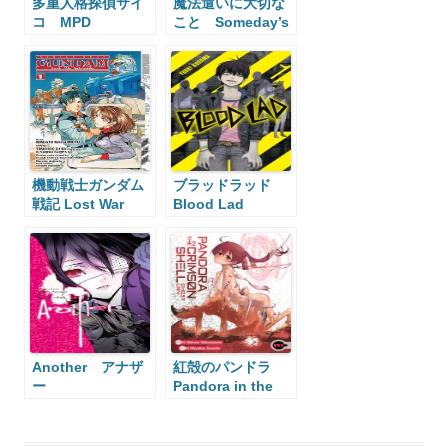
多重人格探偵サイ
魔法遣いに大切な
コ MPD
こと Someday’s
PSYCHO
Dreamers
機動戦士ガンダム
ブラッドラッド
戦記 Lost War
Blood Lad
Chronicles
Mobile Suit
Gundam Lost
War Chronicles
Another アナザ
紅殻のパンドラ
ー
Pandora in the
Crimson Shell