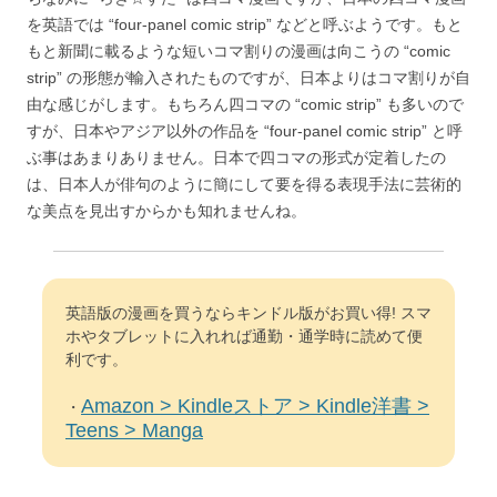
を英語では “four-panel comic strip” などと呼ぶようです。もと
もと新聞に載るような短いコマ割りの漫画は向こうの “comic
strip” の形態が輸入されたものですが、日本よりはコマ割りが自
由な感じがします。もちろん四コマの “comic strip” も多いので
すが、日本やアジア以外の作品を “four-panel comic strip” と呼
ぶ事はあまりありません。日本で四コマの形式が定着したの
は、日本人が俳句のように簡にして要を得る表現手法に芸術的
な美点を見出すからかも知れませんね。
英語版の漫画を買うならキンドル版がお買い得! スマ
ホやタブレットに入れれば通勤・通学時に読めて便
利です。
Amazon > Kindleストア > Kindle洋書 >
・
Teens > Manga