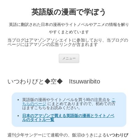
英語版の漫画で学ぼう
英語に翻訳された日本の漫画やライトノベルやアニメの情報を解り
やすくまとめています
当ブログはアマゾンアソシエイトに参加しており、当ブログの
ページにはアマゾンの広告リンクが含まれます
コ
メニュー
ン
テ
ン
ツ
へ
いつわりびと◆空◆ Itsuwaribito
ス
キ
ッ
プ
英語版の漫画やライトノベルを買う時の注意点を
こ
ちらのページ
にまとめてありますので、初めての方
はまずこちらをお読みください。
日本のアマゾンで買える英語版の漫画とライトノベ
ルのタイトル一覧
週刊少年サンデーにて連載中の、飯沼ゆうきによる
いつわりび