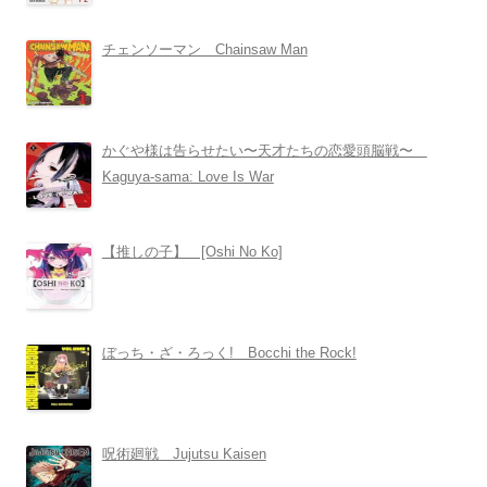
チェンソーマン Chainsaw Man
かぐや様は告らせたい〜天才たちの恋愛頭脳戦〜
Kaguya-sama: Love Is War
【推しの子】 [Oshi No Ko]
ぼっち・ざ・ろっく! Bocchi the Rock!
呪術廻戦 Jujutsu Kaisen