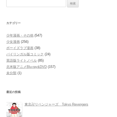
検
索:
カテゴリー
少年漫画・その他
(547)
少女漫画
(256)
ボーイズラブ漫画
(38)
バイリンガル版コミック
(24)
英語版ライトノベル
(85)
北米版アニメBlu-ray&DVD
(157)
未分類
(1)
最近の投稿
東京卍リベンジャーズ Tokyo Revengers