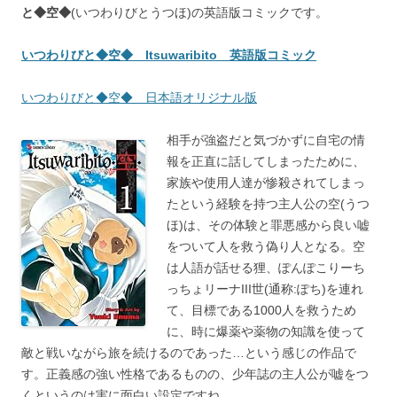
と◆空◆
(いつわりびとうつほ)の英語版コミックです。
いつわりびと◆空◆ Itsuwaribito 英語版コミック
いつわりびと◆空◆ 日本語オリジナル版
相手が強盗だと気づかずに自宅の情
報を正直に話してしまったために、
家族や使用人達が惨殺されてしまっ
たという経験を持つ主人公の空(うつ
ほ)は、その体験と罪悪感から良い嘘
をついて人を救う偽り人となる。空
は人語が話せる狸、ぽんぽこりーち
っちょリーナIII世(通称:ぽち)を連れ
て、目標である1000人を救うため
に、時に爆薬や薬物の知識を使って
敵と戦いながら旅を続けるのであった…という感じの作品で
す。正義感の強い性格であるものの、少年誌の主人公が嘘をつ
くというのは実に面白い設定ですね。