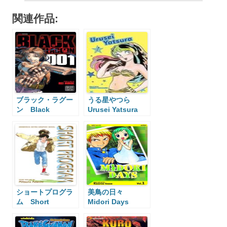
関連作品:
ブラック・ラグー
うる星やつら
ン Black
Urusei Yatsura
Lagoon
ショートプログラ
美鳥の日々
ム Short
Midori Days
Program