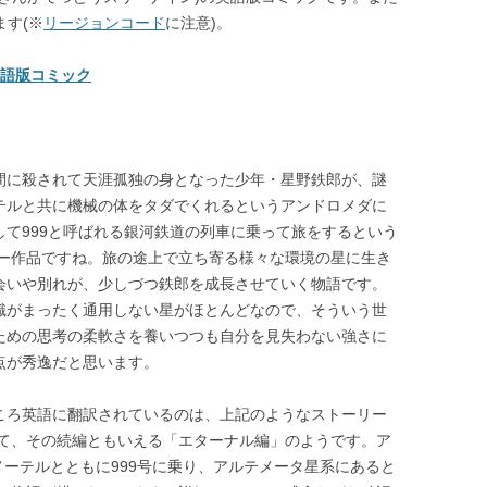
ます(※
リージョンコード
に注意)。
9 英語版コミック
間に殺されて天涯孤独の身となった少年・星野鉄郎が、謎
テルと共に機械の体をタダでくれるというアンドロメダに
して999と呼ばれる銀河鉄道の列車に乗って旅をするという
ジー作品ですね。旅の途上で立ち寄る様々な環境の星に生き
会いや別れが、少しづつ鉄郎を成長させていく物語です。
識がまったく通用しない星がほとんどなので、そういう世
ための思考の柔軟さを養いつつも自分を見失わない強さに
点が秀逸だと思います。
ころ英語に翻訳されているのは、上記のようなストーリー
て、その続編ともいえる「エターナル編」のようです。ア
メーテルとともに999号に乗り、アルテメータ星系にあると