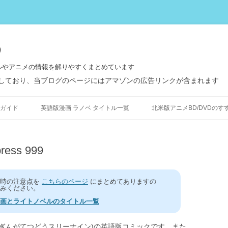
う
ルやアニメの情報を解りやすくまとめています
しており、当ブログのページにはアマゾンの広告リンクが含まれます
コ
ン
ガイド
英語版漫画 ラノベ タイトル一覧
北米版アニメBD/DVDのす
テ
ン
ツ
へ
ス
ess 999
キ
ッ
プ
う時の注意点を
こちらのページ
にまとめてありますの
みください。
画とライトノベルのタイトル一覧
(ぎんがてつどうスリーナイン)の英語版コミックです。また