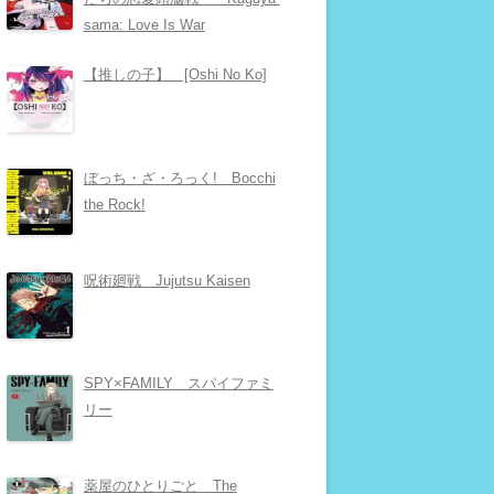
sama: Love Is War
【推しの子】 [Oshi No Ko]
ぼっち・ざ・ろっく! Bocchi
the Rock!
呪術廻戦 Jujutsu Kaisen
SPY×FAMILY スパイファミ
リー
薬屋のひとりごと The