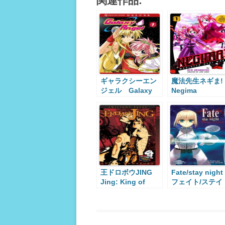
関連作品:
ギャラクシーエン
魔法先生ネギま
ジェル Galaxy
Negima
Angel
王ドロボウJING
Fate/stay nig
Jing: King of
フェイト/ステイ
Bandits
ナイト