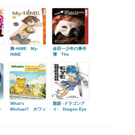
!
舞-HiME My-
金田一少年の事件
HiME
簿 The
Kindaichi Case
Files
ht
What’s
龍眼 -ドラゴンア
・
Michael? ホワッ
イ- Dragon Eye
ツマイケル