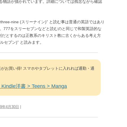
る物語が描かれています。詳細については残念ながら確認
hree-nine (スリーナイン)” と読む事は普通の英語ではあり
。777をスリーセブンなどと読むのと同じで和製英語的な
特別だとするのは正教系のキリスト教に古くからある考え方
トリプルセブン)” と読みます。
がお買い得! スマホやタブレットに入れれば通勤・通
Kindle洋書 > Teens > Manga
09年4月30日
|