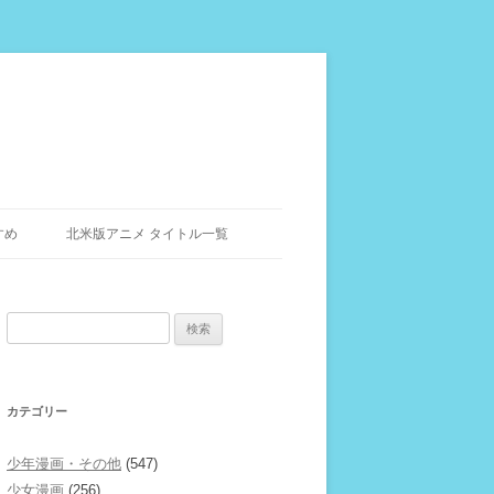
すめ
北米版アニメ タイトル一覧
検
索:
カテゴリー
少年漫画・その他
(547)
少女漫画
(256)