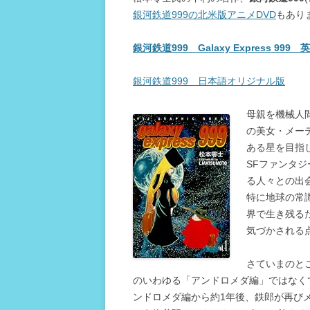
銀河鉄道999の北米版アニメDVD
もあり
銀河鉄道999 Galaxy Express 99
銀河鉄道999 日本語オリジナル版
母親を機械人
の美女・メー
ある星を目指
SFファンタ
る人々との出
特に地球の常
界で生き残る
気づかされる
さていまのと
のいわゆる「アンドロメダ編」ではなく
ンドロメダ編から約1年後、鉄郎が再び