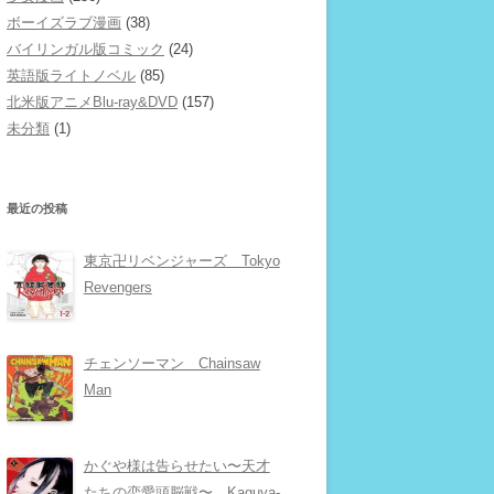
ボーイズラブ漫画
(38)
バイリンガル版コミック
(24)
英語版ライトノベル
(85)
北米版アニメBlu-ray&DVD
(157)
未分類
(1)
最近の投稿
東京卍リベンジャーズ Tokyo
Revengers
チェンソーマン Chainsaw
Man
かぐや様は告らせたい〜天才
たちの恋愛頭脳戦〜 Kaguya-