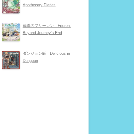
Apothecary Diaries
葬送のフリーレン Frieren:
Beyond Journey’s End
ダンジョン飯 Delicious in
Dungeon