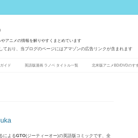
う
ルやアニメの情報を解りやすくまとめています
しており、当ブログのページにはアマゾンの広告リンクが含まれます
コ
ン
ガイド
英語版漫画 ラノベ タイトル一覧
北米版アニメBD/DVDのす
テ
ン
ツ
へ
ス
キ
ッ
プ
zuka
るによる
GTO
(ジーティーオー)の英語版コミックです、全