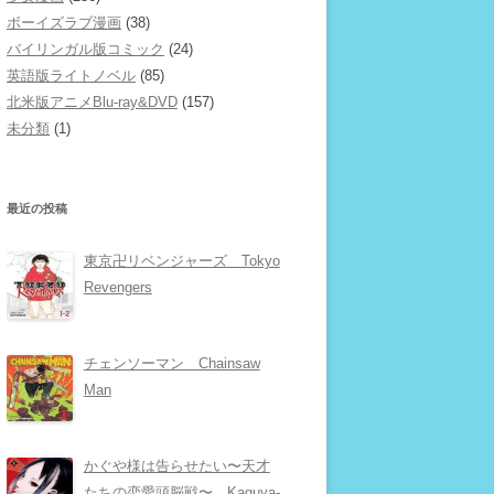
ボーイズラブ漫画
(38)
バイリンガル版コミック
(24)
英語版ライトノベル
(85)
北米版アニメBlu-ray&DVD
(157)
未分類
(1)
最近の投稿
東京卍リベンジャーズ Tokyo
Revengers
チェンソーマン Chainsaw
Man
かぐや様は告らせたい〜天才
たちの恋愛頭脳戦〜 Kaguya-