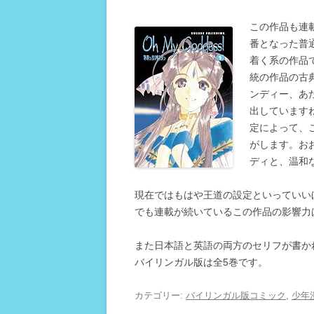
この作品も連
番となった普
着く系の作品
統の作品の古
ンディー、あ
出しています
定によって、
がします。お
ディと、温和
現在ではもはや王道の設定といっていい
でも連載が続いているこの作品の影響力
また日本語と英語の両方のセリフが書か
バイリンガル版は全5巻です。
カテゴリー:
バイリンガル版コミック
,
少年