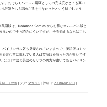
です。おそらくハーレム漫画としての完成度がとても高い
の批評家たちも認めざるを得なかったという所でしょう
語版は、Kodansha Comics からお得なオムニバス版と
分厚いので少々読みにくいですが、全巻揃えるならばこち
、バイリンガル版も発売されていますので、英語版コミッ
画を読む事に慣れている人は英語版を買った方が良いです
人には日本語と英語のセリフの両方が書いてあるバイリン
漫画・その他
| タグ:
マガジン
| 投稿日:
2008年8月18日
|