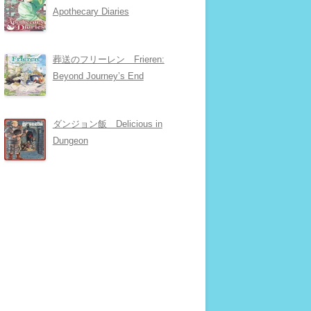
Apothecary Diaries
葬送のフリーレン Frieren:
Beyond Journey’s End
ダンジョン飯 Delicious in
Dungeon