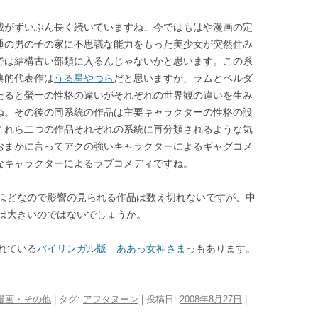
載がずいぶん長く続いていますね、今ではもはや漫画の定
通の男の子の家に不思議な能力をもった美少女が突然住み
では結構古い部類に入るんじゃないかと思います。この系
典的代表作は
うる星やつら
だと思いますが、ラムとベルダ
たると螢一の性格の違いがそれぞれの世界観の違いを生み
ね。その後の同系統の作品は主要キャラクターの性格の設
これら二つの作品それぞれの系統に再分類されるような気
おまかに言ってアクの強いキャラクターによるギャグコメ
なキャラクターによるラブコメディですね。
ほどなので影響の見られる作品は数え切れないですが、中
は大きいのではないでしょうか。
れている
バイリンガル版 ああっ女神さまっ
もあります。
漫画・その他
| タグ:
アフタヌーン
| 投稿日:
2008年8月27日
|