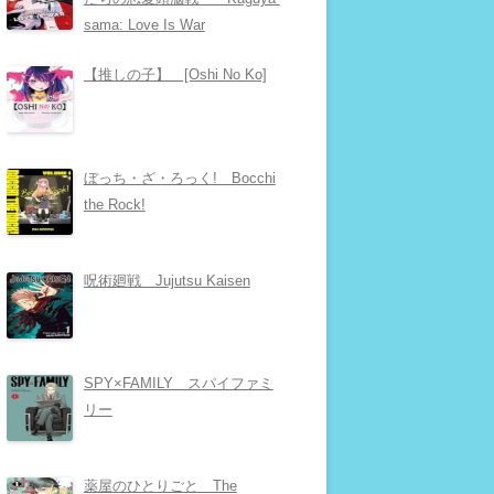
sama: Love Is War
【推しの子】 [Oshi No Ko]
ぼっち・ざ・ろっく! Bocchi
the Rock!
呪術廻戦 Jujutsu Kaisen
SPY×FAMILY スパイファミ
リー
薬屋のひとりごと The