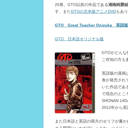
25巻。GTO以前の作品である
湘南純愛組
す。また
GTOの北米版アニメDVD
もあり
GTO Great Teacher Onizuka 英
GTO 日本語オリジナル版
GTOがどん
ご存知の方も
英語版の漫画は G
巻が発売され
いた作品である 湘
で現在のところ
SHONAN 14D
2012年から
また日本語と英語の両方のセリフが書か