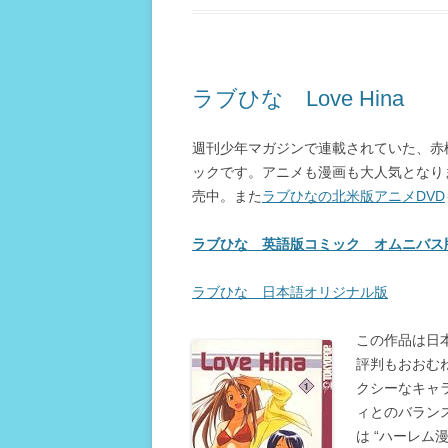
ラブひな Love Hina
週刊少年マガジンで連載されていた、赤
ックです。アニメも漫画も大人気となり
売中。また
ラブひなの北米版アニメDVD
ラブひな 英語版コミック オムニバス
ラブひな 日本語オリジナル版
この作品は日
評判もおおむ
クシーなキャ
ィとのバラン
は “ハーレム