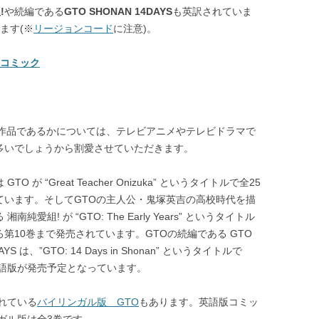
!
や続編である
GTO SHONAN 14DAYS
も英訳されていま
ます(※
リージョンコード
に注意)。
語版コミック
な作品であるかについては、テレビアニメやテレビドラマで
多いでしょうから割愛させていただきます。
TO が “Great Teacher Onizuka” というタイトルで全25
ています。そしてGTOの主人公・鬼塚英吉の高校時代を描
南純愛組! が “GTO: The Early Years” というタイトル
第10巻まで発売されています。GTOの続編である GTO
AYS は、”GTO: 14 Days in Shonan” というタイトルで
英語版が発売予定となっています。
れている
バイリンガル版 GTO
もあります。英語版コミッ