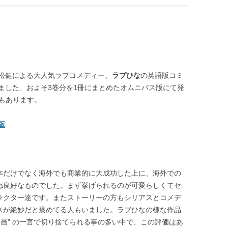
松健による大人気ラブコメディー、
ラブひな
の英語版コミ
ました、およそ3巻分を1冊にまとめたオムニバス版にて発
もあります。
版
本だけでなく海外でも商業的に大成功した上に、海外での
ね良好なものでした。まず挙げられるのが可愛らしくてセ
ラクター達です。またストーリーの方もシリアスとコメデ
スが絶妙だと褒めてる人もいました。ラブひなの様な作品
漫画” の一言で切り捨てられる事の多い中で、この評価はあ