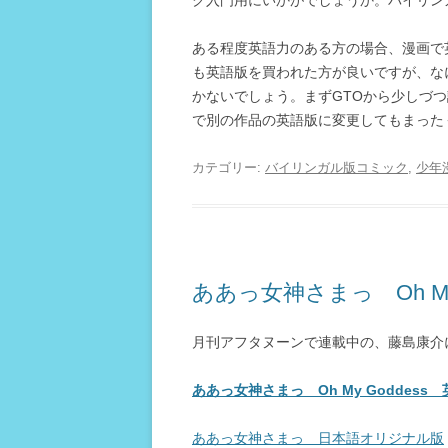
ク入門用にいかがでしょうか。バイリン
ある程度英語力のある方の場合、漫画で
も英語版を買われた方が良いですが、な
かないでしょう。まずGTOから少しづ
で別の作品の英語版に変更してもまった
カテゴリー:
バイリンガル版コミック
,
少年
ああっ女神さまっ Oh My 
月刊アフタヌーンで連載中の、藤島康介
ああっ女神さまっ Oh My Goddess
ああっ女神さまっ 日本語オリジナル版