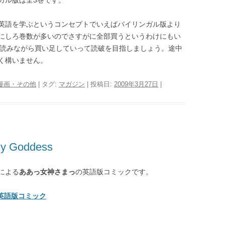
ガル版は全3巻です。
英語を学ぶというコンセプトでいえばバイリンガル版より
にしろ巻数が多いのでさすがに全部買うというわけにもい
つ読みながら買い足していって読破を目指しましょう。途中
く構いません。
漫画・その他
| タグ:
マガジン
| 投稿日:
2009年3月27日
|
Goddess
による
ああっ女神さまっ
の英語版コミックです。
 英語版コミック