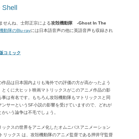
Shell
ませんね、士郎正宗による
攻殻機動隊 -Ghost In The
動隊のBlu-ray
には日本語音声の他に英語音声も収録され
英語版コミック
の作品は日本国内よりも海外での評価の方が高かったよう
。とくに大ヒット映画マトリックスがこのアニメ作品の影
る事は有名です。もちろん攻殻機動隊もマトリックスと同
マンサーというSF小説の影響を受けていますので、どれが
とかいう論争は不毛でしょう。
リックスの世界をアニメ化したオムニバスアニメーション
マトリックス は、攻殻機動隊のアニメ監督である押井守監督