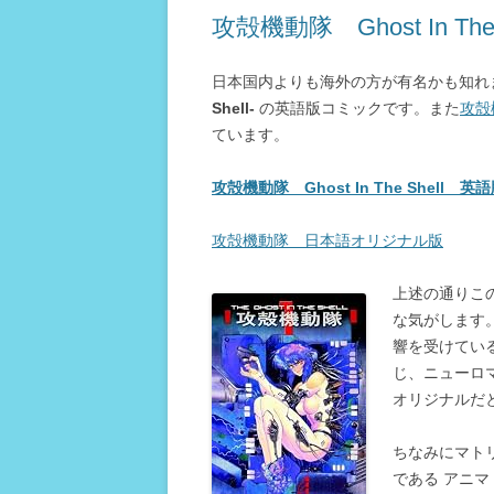
攻殻機動隊 Ghost In The 
日本国内よりも海外の方が有名かも知れ
Shell-
の英語版コミックです。また
攻殻機
ています。
攻殻機動隊 Ghost In The Shell 
攻殻機動隊 日本語オリジナル版
上述の通りこ
な気がします
響を受けてい
じ、ニューロ
オリジナルだ
ちなみにマト
である アニ