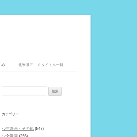
すめ
北米版アニメ タイトル一覧
検
索:
カテゴリー
少年漫画・その他
(547)
少女漫画
(256)