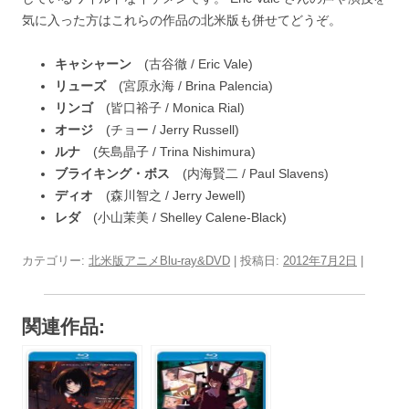
気に入った方はこれらの作品の北米版も併せてどうぞ。
キャシャーン
(古谷徹 / Eric Vale)
リューズ
(宮原永海 / Brina Palencia)
リンゴ
(皆口裕子 / Monica Rial)
オージ
(チョー / Jerry Russell)
ルナ
(矢島晶子 / Trina Nishimura)
ブライキング・ボス
(内海賢二 / Paul Slavens)
ディオ
(森川智之 / Jerry Jewell)
レダ
(小山茉美 / Shelley Calene-Black)
カテゴリー:
北米版アニメBlu-ray&DVD
| 投稿日:
2012年7月2日
|
関連作品: