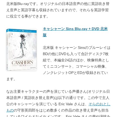
北米版Blu-rayです。オリジナルの日本語音声の他に英語吹き替
え音声と英語字幕も収録されていますので、それらを英語学習
に役立てる事ができます。
キャシャーン Sins Blu-ray + DVD 北米
版
北米版 キャシャーン Sinsのブルーレイは
BDの他にDVDも入って合計ディスク7枚
組で、本編全24話のほか、映像特典とし
てミニコンサート、コマーシャル映像、
ノンクレジットOPとEDが収録されてい
ます。
なお主要キャラクターの声を演じている声優さん(オリジナル日
本語音声 / 英語吹き替え音声)は以下の通りです。この中で主人
公のキャシャーンを演じている Eric Vale さんは、
そらのおとし
もの
の守形英四郎をはじめ数多くの作品の吹き替え音声も担当
しているワイルドなイケメンです。 Eric Vale さんの声や演技を