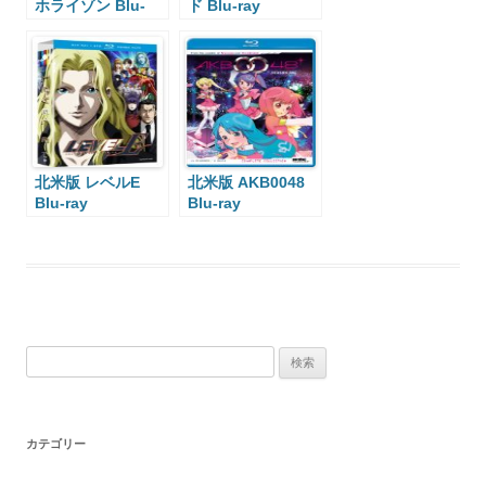
ホライゾン Blu-
ド Blu-ray
ray
北米版 レベルE
北米版 AKB0048
Blu-ray
Blu-ray
検
索:
カテゴリー