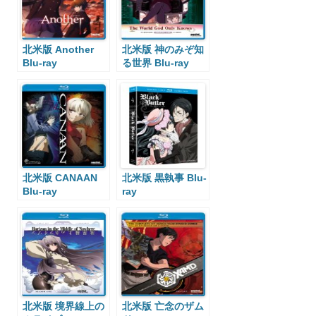
北米版 Another
北米版 神のみぞ知
Blu-ray
る世界 Blu-ray
北米版 CANAAN
北米版 黒執事 Blu-
Blu-ray
ray
北米版 境界線上の
北米版 亡念のザム