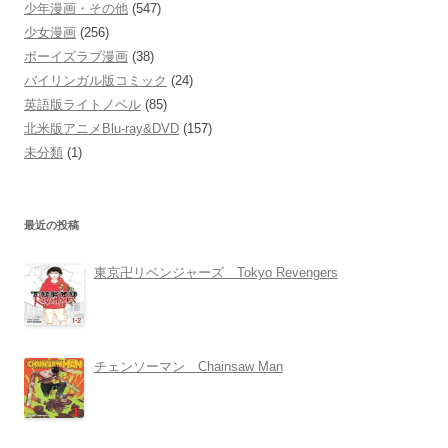
少年漫画・その他
(547)
少女漫画
(256)
ボーイズラブ漫画
(38)
バイリンガル版コミック
(24)
英語版ライトノベル
(85)
北米版アニメBlu-ray&DVD
(157)
未分類
(1)
最近の投稿
東京卍リベンジャーズ Tokyo Revengers
チェンソーマン Chainsaw Man