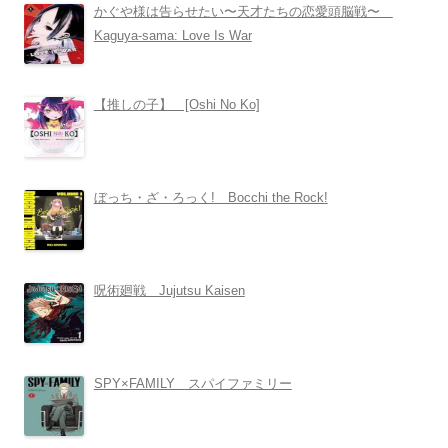
かぐや様は告らせたい〜天才たちの恋愛頭脳戦〜
Kaguya-sama: Love Is War
【推しの子】 [Oshi No Ko]
ぼっち・ざ・ろっく! Bocchi the Rock!
呪術廻戦 Jujutsu Kaisen
SPY×FAMILY スパイファミリー