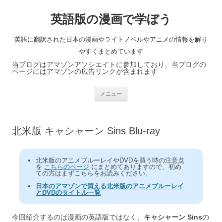
英語版の漫画で学ぼう
英語に翻訳された日本の漫画やライトノベルやアニメの情報を解り
やすくまとめています
当ブログはアマゾンアソシエイトに参加しており、当ブログの
ページにはアマゾンの広告リンクが含まれます
コ
メニュー
ン
テ
ン
ツ
へ
北米版 キャシャーン Sins Blu-ray
ス
キ
ッ
プ
北米版のアニメブルーレイやDVDを買う時の注意点
を
こちらのページ
にまとめてありますので、初め
ての方はまずこちらをお読みください。
日本のアマゾンで買える北米版のアニメブルーレイ
とDVDのタイトル一覧
今回紹介するのは漫画の英語版ではなく、
キャシャーン Sins
の