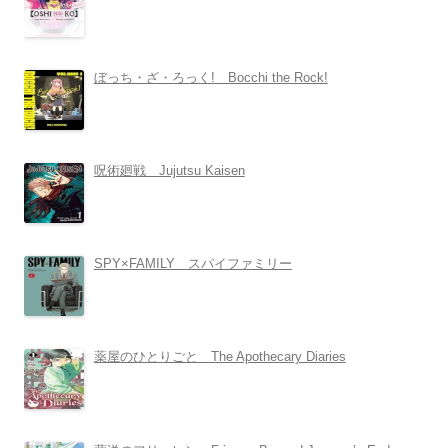
ぼっち・ざ・ろっく! Bocchi the Rock!
呪術廻戦 Jujutsu Kaisen
SPY×FAMILY スパイファミリー
薬屋のひとりごと The Apothecary Diaries