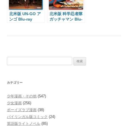
北米版 UN-GO ア
北米版 科学忍者隊
ンゴ Blu-ray
ガッチャマン Blu-
ray
検
索:
カテゴリー
少年漫画・その他
(547)
少女漫画
(256)
ボーイズラブ漫画
(38)
バイリンガル版コミック
(24)
英語版ライトノベル
(85)