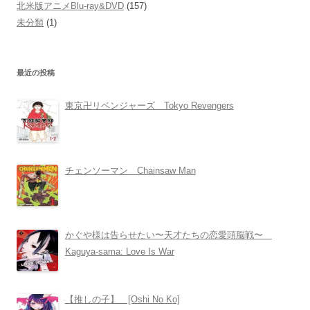
北米版アニメBlu-ray&DVD
(157)
未分類
(1)
最近の投稿
東京卍リベンジャーズ Tokyo Revengers
チェンソーマン Chainsaw Man
かぐや様は告らせたい〜天才たちの恋愛頭脳戦〜
Kaguya-sama: Love Is War
【推しの子】 [Oshi No Ko]