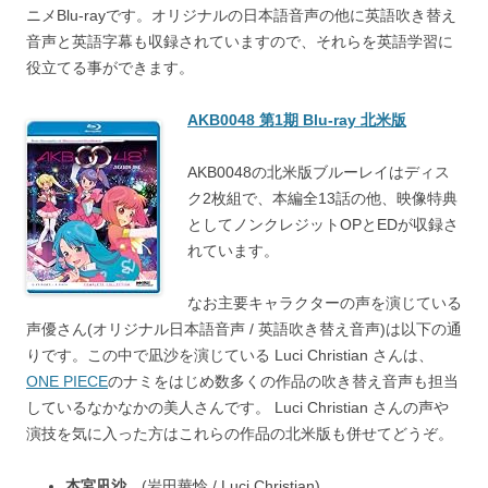
ニメBlu-rayです。オリジナルの日本語音声の他に英語吹き替え
音声と英語字幕も収録されていますので、それらを英語学習に
役立てる事ができます。
AKB0048 第1期 Blu-ray 北米版
AKB0048の北米版ブルーレイはディス
ク2枚組で、本編全13話の他、映像特典
としてノンクレジットOPとEDが収録さ
れています。
なお主要キャラクターの声を演じている
声優さん(オリジナル日本語音声 / 英語吹き替え音声)は以下の通
りです。この中で凪沙を演じている Luci Christian さんは、
ONE PIECE
のナミをはじめ数多くの作品の吹き替え音声も担当
しているなかなかの美人さんです。 Luci Christian さんの声や
演技を気に入った方はこれらの作品の北米版も併せてどうぞ。
本宮凪沙
(岩田華怜 / Luci Christian)