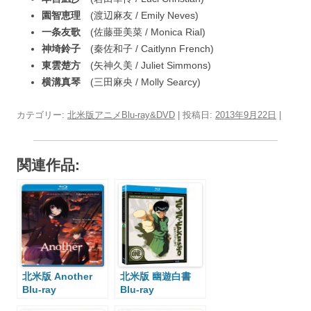
園智恵理
(渡辺麻友 / Emily Neves)
一条友歌
(佐藤亜美菜 / Monica Rial)
神埼鈴子
(秦佐和子 / Caitlynn French)
東雲楚方
(矢神久美 / Juliet Simmons)
横溝真琴
(三田麻央 / Molly Searcy)
カテゴリー:
北米版アニメBlu-ray&DVD
| 投稿日:
2013年9月22日
|
関連作品:
北米版 Another
北米版 幽遊白書
Blu-ray
Blu-ray