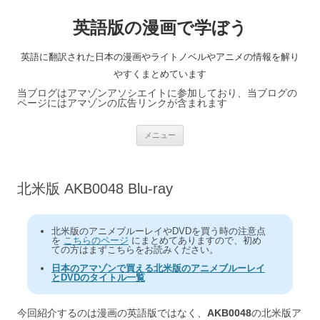
英語版の漫画で学ぼう
英語に翻訳された日本の漫画やライトノベルやアニメの情報を解り
やすくまとめています
当ブログはアマゾンアソシエイトに参加しており、当ブログの
ページにはアマゾンの広告リンクが含まれます
コ
メニュー
ン
テ
ン
ツ
へ
北米版 AKB0048 Blu-ray
ス
キ
ッ
プ
北米版のアニメブルーレイやDVDを買う時の注意点
を
こちらのページ
にまとめてありますので、初め
ての方はまずこちらをお読みください。
日本のアマゾンで買える北米版のアニメブルーレイ
とDVDのタイトル一覧
今回紹介するのは漫画の英語版ではなく、
AKB0048
の北米版ア