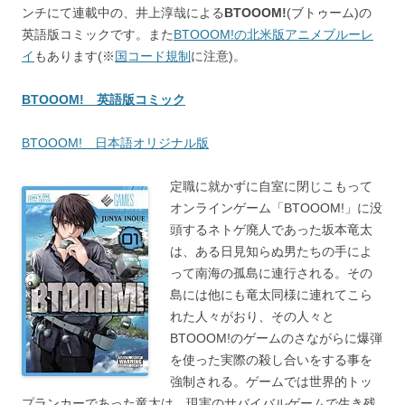
ンチにて連載中の、井上淳哉による
BTOOOM!
(ブトゥーム)の
英語版コミックです。また
BTOOOM!の北米版アニメブルーレ
イ
もあります(※
国コード規制
に注意)。
BTOOOM! 英語版コミック
BTOOOM! 日本語オリジナル版
定職に就かずに自室に閉じこもって
オンラインゲーム「BTOOOM!」に没
頭するネトゲ廃人であった坂本竜太
は、ある日見知らぬ男たちの手によ
って南海の孤島に連行される。その
島には他にも竜太同様に連れてこら
れた人々がおり、その人々と
BTOOOM!のゲームのさながらに爆弾
を使った実際の殺し合いをする事を
強制される。ゲームでは世界的トッ
プランカーであった竜太は、現実のサバイバルゲームで生き残