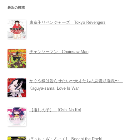
最近の投稿
東京卍リベンジャーズ Tokyo Revengers
チェンソーマン Chainsaw Man
かぐや様は告らせたい〜天才たちの恋愛頭脳戦〜
Kaguya-sama: Love Is War
【推しの子】 [Oshi No Ko]
ぼっち・ざ・ろっく! Bocchi the Rock!