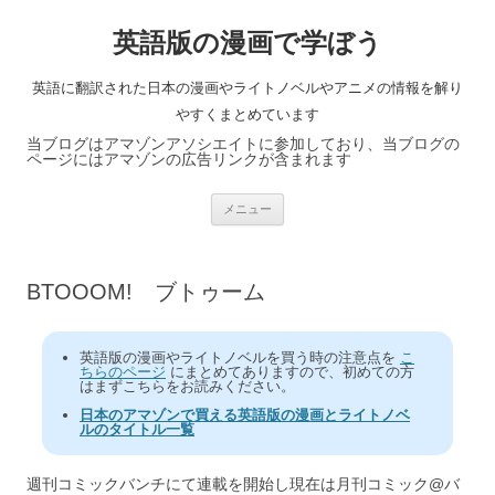
英語版の漫画で学ぼう
英語に翻訳された日本の漫画やライトノベルやアニメの情報を解り
やすくまとめています
当ブログはアマゾンアソシエイトに参加しており、当ブログの
ページにはアマゾンの広告リンクが含まれます
コ
メニュー
ン
テ
ン
ツ
へ
BTOOOM! ブトゥーム
ス
キ
ッ
プ
英語版の漫画やライトノベルを買う時の注意点を
こ
ちらのページ
にまとめてありますので、初めての方
はまずこちらをお読みください。
日本のアマゾンで買える英語版の漫画とライトノベ
ルのタイトル一覧
週刊コミックバンチにて連載を開始し現在は月刊コミック@バ