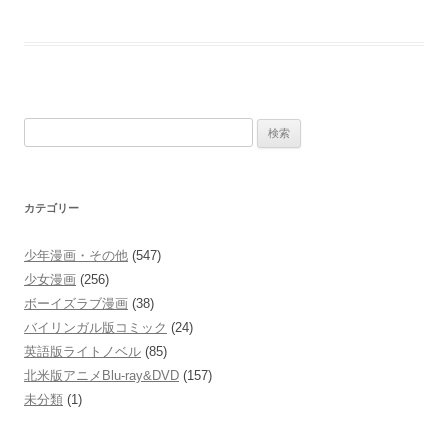
検
索:
カテゴリー
少年漫画・その他
(547)
少女漫画
(256)
ボーイズラブ漫画
(38)
バイリンガル版コミック
(24)
英語版ライトノベル
(85)
北米版アニメBlu-ray&DVD
(157)
未分類
(1)