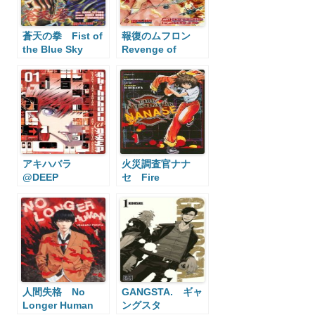
蒼天の拳 Fist of
報復のムフロン
the Blue Sky
Revenge of
Mouflon
アキハバラ
火災調査官ナナ
@DEEP
セ Fire
Akihabara@Deep
Investigator
Nanase
人間失格 No
GANGSTA. ギャ
Longer Human
ングスタ