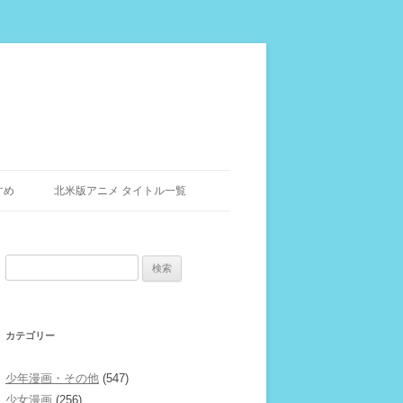
すめ
北米版アニメ タイトル一覧
検
索:
カテゴリー
少年漫画・その他
(547)
少女漫画
(256)