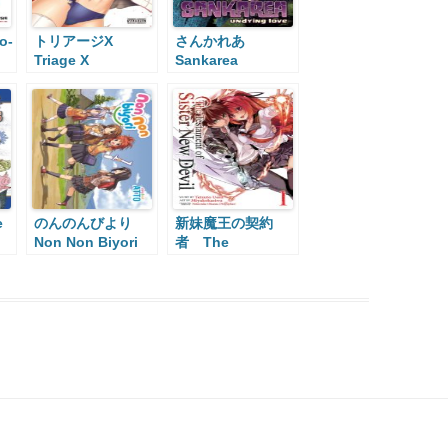
o-
トリアージX
さんかれあ
Triage X
Sankarea
e
のんのんびより
新妹魔王の契約
Non Non Biyori
者 The
Testament of
Sister New Devil