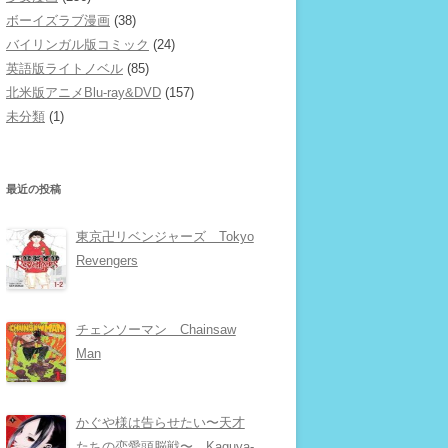
ボーイズラブ漫画
(38)
バイリンガル版コミック
(24)
英語版ライトノベル
(85)
北米版アニメBlu-ray&DVD
(157)
未分類
(1)
最近の投稿
東京卍リベンジャーズ Tokyo
Revengers
チェンソーマン Chainsaw
Man
かぐや様は告らせたい〜天才
たちの恋愛頭脳戦〜 Kaguya-