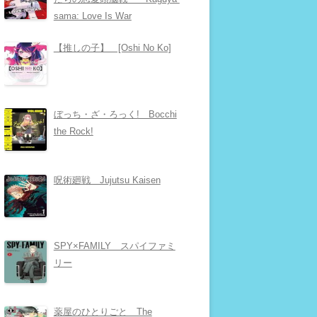
sama: Love Is War
【推しの子】 [Oshi No Ko]
ぼっち・ざ・ろっく! Bocchi
the Rock!
呪術廻戦 Jujutsu Kaisen
SPY×FAMILY スパイファミ
リー
薬屋のひとりごと The