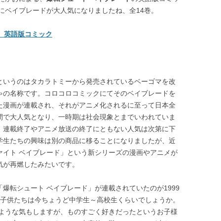
にベイブレードが大人気になりましたね、全14巻。
e 英語版コミック
というのはタカラトミーから発売されているベーゴマを改
ゃの名称です。コロコロコミックにてそのベイブレードを
た漫画が連載され、それがアニメ化されるに至って日本全
間で大人気となり、一時期は社会現象とまでいわれていま
、連載終了やアニメ放送の終了にともない人気は次第に下
学生たちの興味は別の商品に移ることになりましたが、近
ァイト ベイブレード」という新シリーズの漫画やアニメが
気が再燃したみたいです。
爆転シュート ベイブレード」が連載されていたのが1999
った子供たちは今ちょうど中学生～高校生くらいでしょうか。
ような気もしますが、ものすごく好きだったというお子様