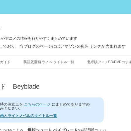
う
ルやアニメの情報を解りやすくまとめています
しており、当ブログのページにはアマゾンの広告リンクが含まれます
コ
ン
ガイド
英語版漫画 ラノベ タイトル一覧
北米版アニメBD/DVDのす
テ
ン
ツ
へ
ス
Beyblade
キ
ッ
プ
う時の注意点を
こちらのページ
にまとめてありますの
みください。
画とライトノベルのタイトル一覧
たかおによる、
爆転シュート ベイブレード
の英語版コミッ