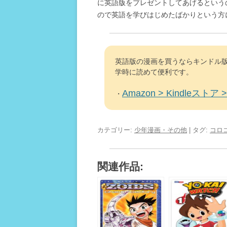
に英語版をプレゼントしてあげるという
ので英語を学びはじめたばかりという方
英語版の漫画を買うならキンドル版
学時に読めて便利です。
Amazon > Kindleストア > 
・
カテゴリー:
少年漫画・その他
| タグ:
コロ
関連作品: