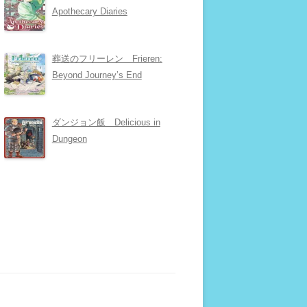
Apothecary Diaries
葬送のフリーレン Frieren:
Beyond Journey’s End
ダンジョン飯 Delicious in
Dungeon