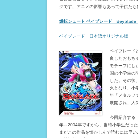
クです。アニメの影響もあって子供たち
爆転シュート ベイブレード Beyblad
ベイブレード 日本語オリジナル版
ベイブレード
良したおもち
モチーフにし
国の小学生の
した。その後
火となり、小
年「メタルフ
展開され、人
今回紹介する「
年～2004年ですから、当時小学生だ
まだこの作品を懐かしんで読むには早い