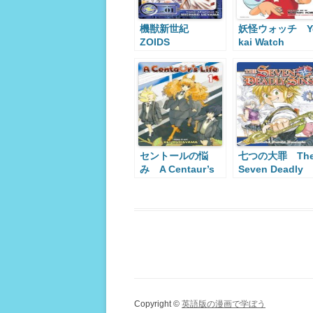
機獣新世紀
妖怪ウォッチ Y
ZOIDS
kai Watch
Zoids:Chaotic
Century
セントールの悩
七つの大罪 Th
み A Centaur’s
Seven Deadly
Life
Sins
Copyright ©
英語版の漫画で学ぼう