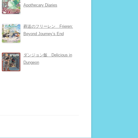
Apothecary Diaries
葬送のフリーレン Frieren:
Beyond Journey’s End
ダンジョン飯 Delicious in
Dungeon