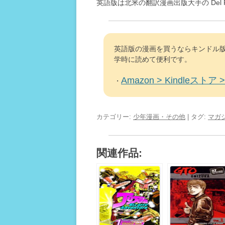
英語版は北米の翻訳漫画出版大手の Del 
英語版の漫画を買うならキンドル版
学時に読めて便利です。
Amazon > Kindleストア > 
・
カテゴリー:
少年漫画・その他
| タグ:
マガ
関連作品: