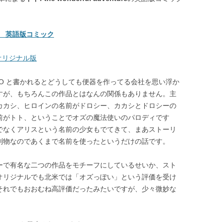
ToTo 英語版コミック
日本語オリジナル版
TO と書かれるとどうしても便器を作ってる会社を思い浮か
すが、もちろんこの作品とはなんの関係もありません。主
カカシ、ヒロインの名前がドロシー、カカシとドロシーの
前がトト、ということでオズの魔法使いのパロディです
でなくアリスという名前の少女もでてきて、まあストーリ
別物なのであくまで名前を使ったというだけの話です。
ーで有名な二つの作品をモチーフにしているせいか、スト
オリジナルでも北米では「オズっぽい」という評価を受け
それでもおおむね高評価だったみたいですが、少々微妙な