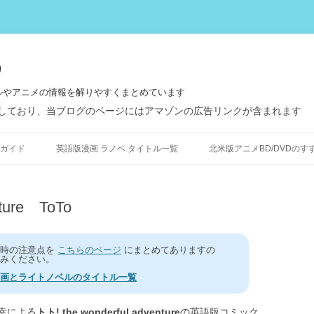
う
ルやアニメの情報を解りやすくまとめています
しており、当ブログのページにはアマゾンの広告リンクが含まれます
コ
ン
ガイド
英語版漫画 ラノベ タイトル一覧
北米版アニメBD/DVDのす
テ
ン
ツ
へ
ス
nture ToTo
キ
ッ
プ
う時の注意点を
こちらのページ
にまとめてありますの
みください。
画とライトノベルのタイトル一覧
幸による
トト! the wonderful adventure
の英語版コミック