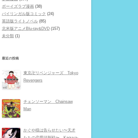
ボーイズラブ漫画
(38)
バイリンガル版コミック
(24)
英語版ライトノベル
(85)
北米版アニメBlu-ray&DVD
(157)
未分類
(1)
最近の投稿
東京卍リベンジャーズ Tokyo
Revengers
チェンソーマン Chainsaw
Man
かぐや様は告らせたい〜天才
たちの恋愛頭脳戦〜 Kaguya-