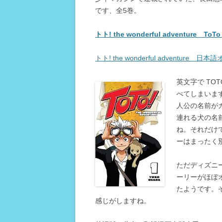
です、全5巻。
トト! the wonderful adventure 
トト! the wonderful adventure 
英文字で TO
べてしまいま
人公の名前が
連れる犬の名
ね。それだけ
ーはまったく
ただディズニ
ーリーがほぼ
たようです。
感じがしますね。