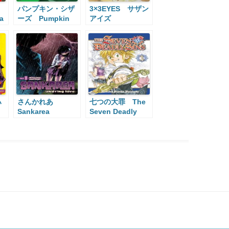
パンプキン・シザ
3×3EYES サザン
a
ーズ Pumpkin
アイズ
Scissors
ハ
さんかれあ
七つの大罪 The
Sankarea
Seven Deadly
Sins