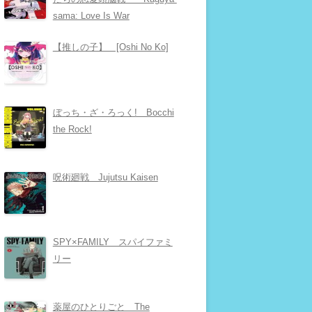
sama: Love Is War
【推しの子】 [Oshi No Ko]
ぼっち・ざ・ろっく! Bocchi
the Rock!
呪術廻戦 Jujutsu Kaisen
SPY×FAMILY スパイファミ
リー
薬屋のひとりごと The