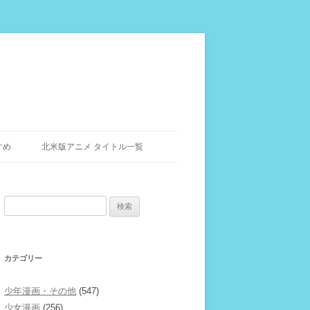
すめ
北米版アニメ タイトル一覧
検
索:
カテゴリー
少年漫画・その他
(547)
少女漫画
(256)