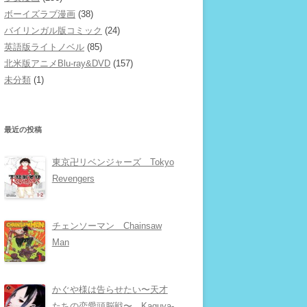
ボーイズラブ漫画
(38)
バイリンガル版コミック
(24)
英語版ライトノベル
(85)
北米版アニメBlu-ray&DVD
(157)
未分類
(1)
最近の投稿
東京卍リベンジャーズ Tokyo
Revengers
チェンソーマン Chainsaw
Man
かぐや様は告らせたい〜天才
たちの恋愛頭脳戦〜 Kaguya-