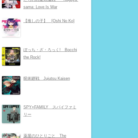
sama: Love Is War
【推しの子】 [Oshi No Ko]
ぼっち・ざ・ろっく! Bocchi
the Rock!
呪術廻戦 Jujutsu Kaisen
SPY×FAMILY スパイファミ
リー
薬屋のひとりごと The