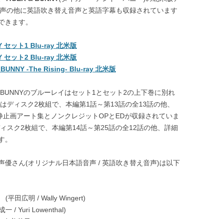
本語音声の他に英語吹き替え音声と英語字幕も収録されています
できます。
Y セット1 Blu-ray 北米版
Y セット2 Blu-ray 北米版
BUNNY -The Rising- Blu-ray 北米版
 & BUNNYのブルーレイはセット1とセット2の上下巻に別れ
はディスク2枚組で、本編第1話～第13話の全13話の他、
静止画アート集とノンクレジットOPとEDが収録されていま
ィスク2枚組で、本編第14話～第25話の全12話の他、詳細
す。
優さん(オリジナル日本語音声 / 英語吹き替え音声)は以下
(平田広明 / Wally Wingert)
/ Yuri Lowenthal)