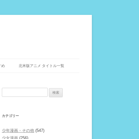
すめ
北米版アニメ タイトル一覧
検
索:
カテゴリー
少年漫画・その他
(547)
少女漫画
(256)