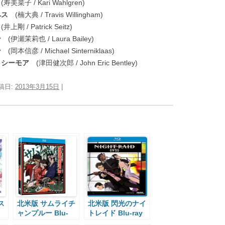
寿美菜子 / Kari Wahlgren)
ペス
(楠大典 / Travis Willingham)
井上剛 / Patrick Seitz)
ン
(伊瀬茉莉也 / Laura Bailey)
ン
(岡本信彦 / Michael Sinterniklaas)
・シーモア
(津田健次郎 / John Eric Bentley)
投稿日:
2013年3月15日
|
ス
北米版 サムライチ
北米版 閃光のナイ
ャンプルー Blu-
トレイド Blu-ray
ray