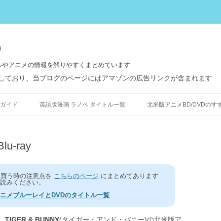
う
ルやアニメの情報を解りやすくまとめています
しており、当ブログのページにはアマゾンの広告リンクが含まれます
コ
ン
ガイド
英語版漫画 ラノベ タイトル一覧
北米版アニメBD/DVDのす
テ
ン
ツ
へ
ス
u-ray
キ
ッ
プ
を買う時の注意点を
こちらのページ
にまとめてあります
読みください。
ニメブルーレイとDVDのタイトル一覧
、
TIGER & BUNNY
(タイガー・アンド・バニー)の北米版ア