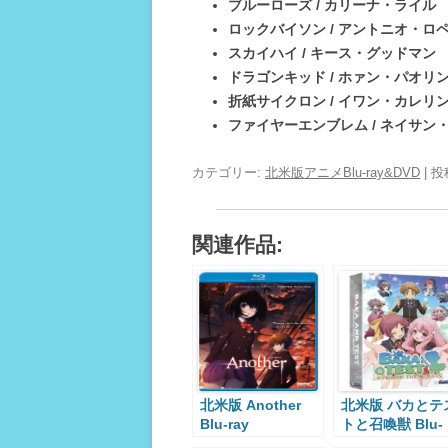
ブルーローズ / カリーナ・ライル
(
ロックバイソン / アントニオ・ロ
スカイハイ / キース・グッドマン
(
ドラゴンキッド / ホァン・パオリ
折紙サイクロン / イワン・カレリ
ファイヤーエンブレム / ネイサン
カテゴリー:
北米版アニメBlu-ray&DVD
| 
関連作品:
北米版 Another
北米版 バカとテ
Blu-ray
トと召喚獣 Blu-
ray