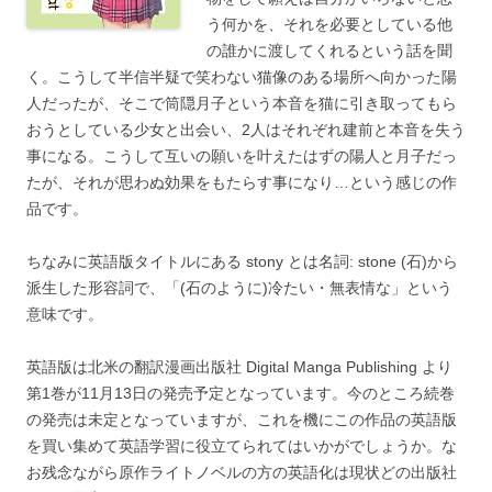
う何かを、それを必要としている他
の誰かに渡してくれるという話を聞
く。こうして半信半疑で笑わない猫像のある場所へ向かった陽
人だったが、そこで筒隠月子という本音を猫に引き取ってもら
おうとしている少女と出会い、2人はそれぞれ建前と本音を失う
事になる。こうして互いの願いを叶えたはずの陽人と月子だっ
たが、それが思わぬ効果をもたらす事になり…という感じの作
品です。
ちなみに英語版タイトルにある stony とは名詞: stone (石)から
派生した形容詞で、「(石のように)冷たい・無表情な」という
意味です。
英語版は北米の翻訳漫画出版社 Digital Manga Publishing より
第1巻が11月13日の発売予定となっています。今のところ続巻
の発売は未定となっていますが、これを機にこの作品の英語版
を買い集めて英語学習に役立てられてはいかがでしょうか。な
お残念ながら原作ライトノベルの方の英語化は現状どの出版社