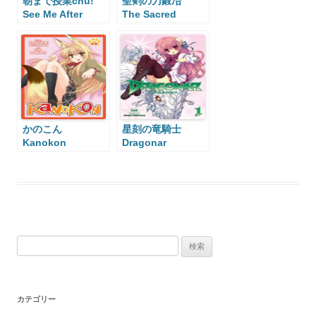
朝まで授業chu!
聖剣の刀鍛冶
See Me After
The Sacred
Class
Blacksmith
かのこん
星刻の竜騎士
Kanokon
Dragonar
Academy
検
索:
カテゴリー