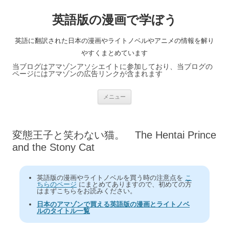
英語版の漫画で学ぼう
英語に翻訳された日本の漫画やライトノベルやアニメの情報を解り
やすくまとめています
当ブログはアマゾンアソシエイトに参加しており、当ブログの
ページにはアマゾンの広告リンクが含まれます
コ
メニュー
ン
テ
ン
ツ
へ
変態王子と笑わない猫。 The Hentai Prince
ス
キ
and the Stony Cat
ッ
プ
英語版の漫画やライトノベルを買う時の注意点を
こ
ちらのページ
にまとめてありますので、初めての方
はまずこちらをお読みください。
日本のアマゾンで買える英語版の漫画とライトノベ
ルのタイトル一覧