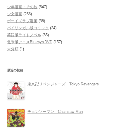
少年漫画・その他
(547)
少女漫画
(256)
ボーイズラブ漫画
(38)
バイリンガル版コミック
(24)
英語版ライトノベル
(85)
北米版アニメBlu-ray&DVD
(157)
未分類
(1)
最近の投稿
東京卍リベンジャーズ Tokyo Revengers
チェンソーマン Chainsaw Man