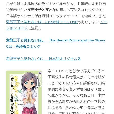
さがら総による同名のライトノベル作品を、お米軒による作画
で漫画化した
変態王子と笑わない猫。
の英語版コミックです。
日本語オリジナル版は月刊コミックアライブにて連載中。また
変態王子と笑わない猫。の北米版アニメDVD
もあります(※
リー
ジョンコード
に注意)。
変態王子と笑わない猫。 The Hentai Prince and the Stony
Cat 英語版コミック
変態王子と笑わない猫。 日本語オリジナル版
常にエロいことばかり考えている男
子高校生の横寺陽人は、その行動が
ことごとく良い方向に誤解され、結
果的に本音が言えず建前ばかり言っ
て生きてきた。そんなある日、小学
校からの親友から町外れの一本杉の
丘にある「笑わない猫」像にお供え
物をして願えば自分がいらないと思