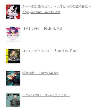
かぐや様は告らせたい〜天才たちの恋愛頭脳戦〜
Kaguya-sama: Love Is War
【推しの子】 [Oshi No Ko]
ぼっち・ざ・ろっく! Bocchi the Rock!
呪術廻戦 Jujutsu Kaisen
SPY×FAMILY スパイファミリー