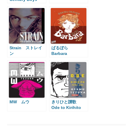
Strain ストレイ
ばるぼら
ン
Barbara
MW ムウ
きりひと讃歌
Ode to Kirihito