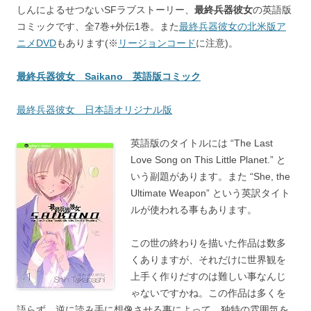
しんによるせつないSFラブストーリー、
最終兵器彼女
の英語版
コミックです、全7巻+外伝1巻。また
最終兵器彼女の北米版ア
ニメDVD
もあります(※
リージョンコード
に注意)。
最終兵器彼女 Saikano 英語版コミック
最終兵器彼女 日本語オリジナル版
英語版のタイトルには “The Last
Love Song on This Little Planet.” と
いう副題があります。また “She, the
Ultimate Weapon” という英訳タイト
ルが使われる事もあります。
この世の終わりを描いた作品は数多
くありますが、それだけに世界観を
上手く作りだすのは難しい事なんじ
ゃないですかね。この作品は多くを
語らず、逆に読み手に想像させる事によって、独特の雰囲気を