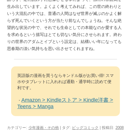
生み出しています。よくよく考えてみれば、この世の終わりと
いう大混乱の中では、普通の人間はなぜ世界が滅ぶのかよく解
らず死んでいくという方が当たり前なんでしょうね。そんな絶
望的な状況の中で、それでも生命としての本能なのか愛する人
を求めるという描写はとても切ない気分にさせられます。終わ
りの世界のアダムとイブという設定は、結構いい年になっても
思春期の淡い気持ちを思い出させてくれますね。
英語版の漫画を買うならキンドル版がお買い得! スマ
ホやタブレットに入れれば通勤・通学時に読めて便
利です。
Amazon > Kindleストア > Kindle洋書 >
・
Teens > Manga
カテゴリー:
少年漫画・その他
| タグ:
ビッグコミック
| 投稿日:
2008