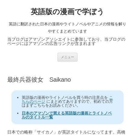
英語版の漫画で学ぼう
英語に翻訳された日本の漫画やライトノベルやアニメの情報を解り
やすくまとめています
当ブログはアマゾンアソシエイトに参加しており、当ブログの
ページにはアマゾンの広告リンクが含まれます
コ
メニュー
ン
テ
ン
ツ
へ
最終兵器彼女 Saikano
ス
キ
ッ
プ
英語版の漫画やライトノベルを買う時の注意点を
こ
ちらのページ
にまとめてありますので、初めての方
はまずこちらをお読みください。
日本のアマゾンで買える英語版の漫画とライトノベ
ルのタイトル一覧
日本での略称「サイカノ」が英訳タイトルになってます。高橋