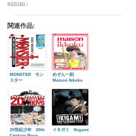
年8月19日
|
関連作品:
MONSTER モン
めぞん一刻
スター
Maison Ikkoku
20世紀少年 20th
イキガミ Ikigami
Century Boys