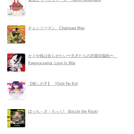
チェンソーマン Chainsaw Man
かぐや様は告らせたい〜天才たちの恋愛頭脳戦〜
Kaguya-sama: Love Is War
【推しの子】 [Oshi No Ko]
ぼっち・ざ・ろっく! Bocchi the Rock!