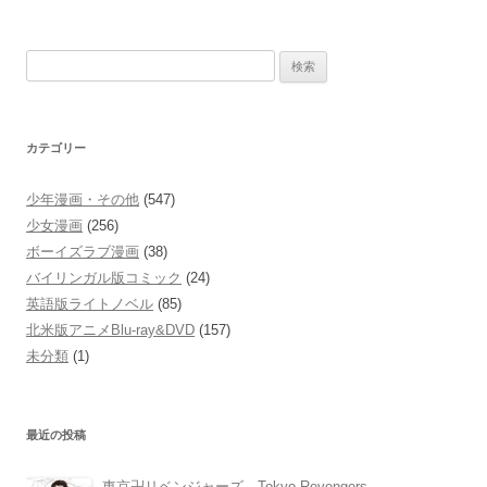
検
索:
カテゴリー
少年漫画・その他
(547)
少女漫画
(256)
ボーイズラブ漫画
(38)
バイリンガル版コミック
(24)
英語版ライトノベル
(85)
北米版アニメBlu-ray&DVD
(157)
未分類
(1)
最近の投稿
東京卍リベンジャーズ Tokyo Revengers