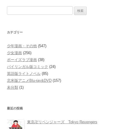
検
索:
カテゴリー
少年漫画・その他
(547)
少女漫画
(256)
ボーイズラブ漫画
(38)
バイリンガル版コミック
(24)
英語版ライトノベル
(85)
北米版アニメBlu-ray&DVD
(157)
未分類
(1)
最近の投稿
東京卍リベンジャーズ Tokyo Revengers