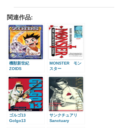
関連作品:
機獣新世紀
MONSTER モン
ZOIDS
スター
Zoids:Chaotic
Century
ゴルゴ13
サンクチュアリ
Golgo13
Sanctuary