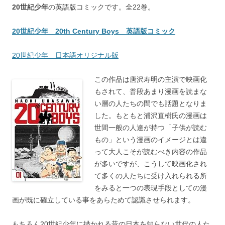
20世紀少年
の英語版コミックです。全22巻。
20世紀少年 20th Century Boys 英語版コミック
20世紀少年 日本語オリジナル版
この作品は唐沢寿明の主演で映画化
もされて、普段あまり漫画を読まな
い層の人たちの間でも話題となりま
した。もともと浦沢直樹氏の漫画は
世間一般の人達が持つ「子供が読む
もの」という漫画のイメージとは違
って大人こそが読むべき内容の作品
が多いですが、こうして映画化され
て多くの人たちに受け入れられる所
をみると一つの表現手段としての漫
画が既に確立している事をあらためて認識させられます。
もちろん20世紀少年に描かれる昔の日本を知らない世代の人た