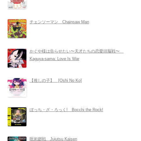
チェンソーマン Chainsaw Man
かぐや様は告らせたい〜天才たちの恋愛頭脳戦〜
Kaguya-sama: Love Is War
【推しの子】 [Oshi No Ko]
ぼっち・ざ・ろっく! Bocchi the Rock!
呪術廻戦 Jujutsu Kaisen