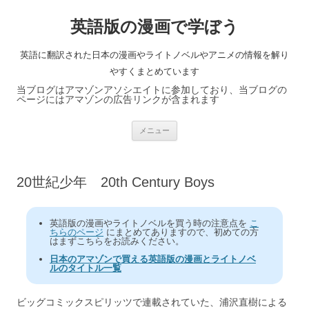
英語版の漫画で学ぼう
英語に翻訳された日本の漫画やライトノベルやアニメの情報を解り
やすくまとめています
当ブログはアマゾンアソシエイトに参加しており、当ブログの
ページにはアマゾンの広告リンクが含まれます
コ
メニュー
ン
テ
ン
ツ
へ
20世紀少年 20th Century Boys
ス
キ
ッ
プ
英語版の漫画やライトノベルを買う時の注意点を
こ
ちらのページ
にまとめてありますので、初めての方
はまずこちらをお読みください。
日本のアマゾンで買える英語版の漫画とライトノベ
ルのタイトル一覧
ビッグコミックスピリッツで連載されていた、浦沢直樹による