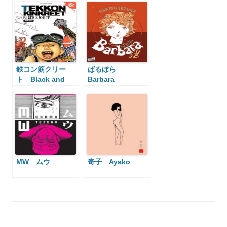
鉄コン筋クリー
ばるぼら
ト Black and
Barbara
White
MW ムウ
奇子 Ayako