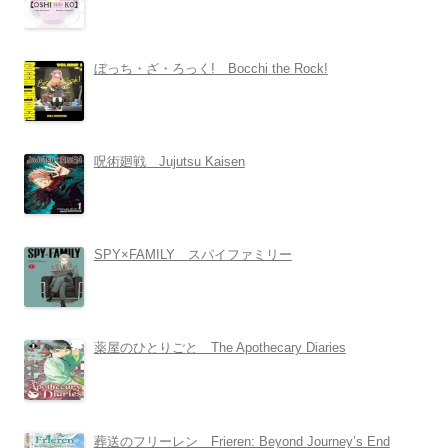
ぼっち・ざ・ろっく! Bocchi the Rock!
呪術廻戦 Jujutsu Kaisen
SPY×FAMILY スパイファミリー
薬屋のひとりごと The Apothecary Diaries
葬送のフリーレン Frieren: Beyond Journey’s End