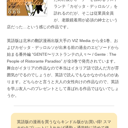
ランテ「カゼッタ・デッロルソ」を
訪れるのだが、そこは従業員全員
が、老眼鏡着用が必須の紳士という
店だった…という感じの作品です。
英語版は北米の翻訳漫画出版大手の VIZ Media から全1巻、お
よびカゼッタ・デッロルソが出来る前の過去のエピソードから
始まる番外編 “GENTE〜リストランテの人々〜 / Gente : The
People of Ristorante Paradiso” が全3巻で発売されています。
舞台がイタリアの作品なので本当はイタリア語で読んだ方が雰
囲気がでるのでしょうが、英語で読んでもなかなかのものがあ
ります。どちらかと言うと大人の女性向けの作品なので、英語
を学ぶ友人へのプレゼントとして喜ばれる作品ではないでしょ
うか。
英語版の漫画を買うならキンドル版がお買い得! スマ
ホやタブレットに入れれば通勤・通学時に読めて便