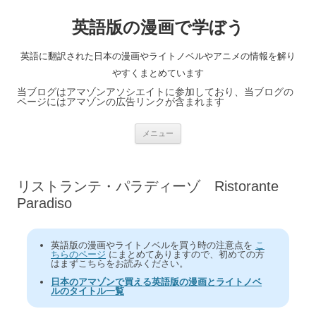
英語版の漫画で学ぼう
英語に翻訳された日本の漫画やライトノベルやアニメの情報を解り
やすくまとめています
当ブログはアマゾンアソシエイトに参加しており、当ブログの
ページにはアマゾンの広告リンクが含まれます
コ
メニュー
ン
テ
ン
ツ
へ
リストランテ・パラディーゾ Ristorante
ス
キ
Paradiso
ッ
プ
英語版の漫画やライトノベルを買う時の注意点を
こ
ちらのページ
にまとめてありますので、初めての方
はまずこちらをお読みください。
日本のアマゾンで買える英語版の漫画とライトノベ
ルのタイトル一覧