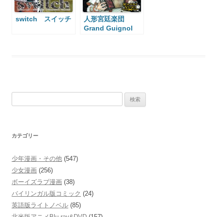
switch スイッチ
人形宮廷楽団
Grand Guignol
Orchestra
検
索:
カテゴリー
少年漫画・その他
(547)
少女漫画
(256)
ボーイズラブ漫画
(38)
バイリンガル版コミック
(24)
英語版ライトノベル
(85)
北米版アニメBlu-ray&DVD
(157)