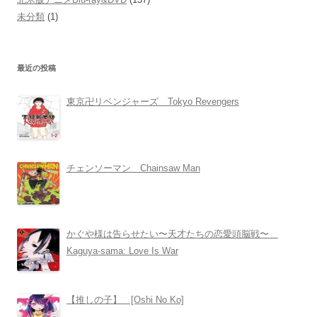
未分類
(1)
最近の投稿
東京卍リベンジャーズ Tokyo Revengers
チェンソーマン Chainsaw Man
かぐや様は告らせたい〜天才たちの恋愛頭脳戦〜
Kaguya-sama: Love Is War
【推しの子】 [Oshi No Ko]