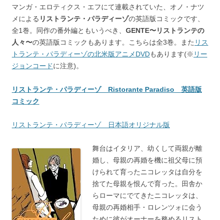
マンガ・エロティクス・エフにて連載されていた、オノ・ナツ
メによる
リストランテ・パラディーゾ
の英語版コミックです、
全1巻。同作の番外編ともいうべき、
GENTE〜リストランテの
人々〜
の英語版コミックもあります。こちらは全3巻。また
リス
トランテ・パラディーゾの北米版アニメDVD
もあります(※
リー
ジョンコード
に注意)。
リストランテ・パラディーゾ Ristorante Paradiso 英語版
コミック
リストランテ・パラディーゾ 日本語オリジナル版
舞台はイタリア、幼くして両親が離
婚し、母親の再婚を機に祖父母に預
けられて育ったニコレッタは自分を
捨てた母親を恨んで育った。田舎か
らローマにでてきたニコレッタは、
母親の再婚相手・ロレンツォに会う
ために彼がオーナーを務めるリスト