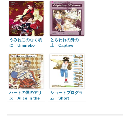
うみねこのなく頃
とらわれの身の
に Umineko
上 Captive
When They Cry
Hearts
ハートの国のアリ
ショートプログラ
ス Alice in the
ム Short
Country of
Program
Hearts