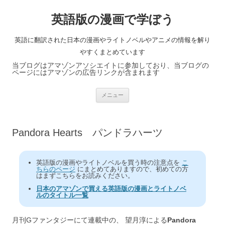
英語版の漫画で学ぼう
英語に翻訳された日本の漫画やライトノベルやアニメの情報を解り
やすくまとめています
当ブログはアマゾンアソシエイトに参加しており、当ブログの
ページにはアマゾンの広告リンクが含まれます
コ
メニュー
ン
テ
ン
ツ
へ
Pandora Hearts パンドラハーツ
ス
キ
ッ
プ
英語版の漫画やライトノベルを買う時の注意点を
こ
ちらのページ
にまとめてありますので、初めての方
はまずこちらをお読みください。
日本のアマゾンで買える英語版の漫画とライトノベ
ルのタイトル一覧
月刊Gファンタジーにて連載中の、 望月淳による
Pandora