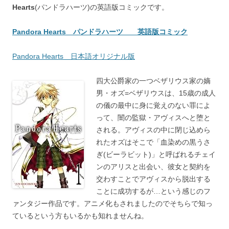
Hearts
(パンドラハーツ)の英語版コミックです。
Pandora Hearts パンドラハーツ 英語版コミック
Pandora Hearts 日本語オリジナル版
四大公爵家の一つベザリウス家の嫡
男・オズ=ベザリウスは、15歳の成人
の儀の最中に身に覚えのない罪によ
って、闇の監獄・アヴィスへと堕と
される。アヴィスの中に閉じ込めら
れたオズはそこで「血染めの黒うさ
ぎ(ビーラビット)」と呼ばれるチェイ
ンのアリスと出会い、彼女と契約を
交わすことでアヴィスから脱出する
ことに成功するが…という感じのフ
ァンタジー作品です。アニメ化もされましたのでそちらで知っ
ているという方もいるかも知れませんね。