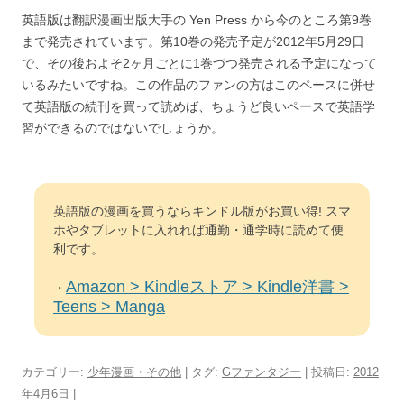
英語版は翻訳漫画出版大手の Yen Press から今のところ第9巻
まで発売されています。第10巻の発売予定が2012年5月29日
で、その後およそ2ヶ月ごとに1巻づつ発売される予定になって
いるみたいですね。この作品のファンの方はこのペースに併せ
て英語版の続刊を買って読めば、ちょうど良いペースで英語学
習ができるのではないでしょうか。
英語版の漫画を買うならキンドル版がお買い得! スマ
ホやタブレットに入れれば通勤・通学時に読めて便
利です。
Amazon > Kindleストア > Kindle洋書 >
・
Teens > Manga
カテゴリー:
少年漫画・その他
| タグ:
Gファンタジー
| 投稿日:
2012
年4月6日
|