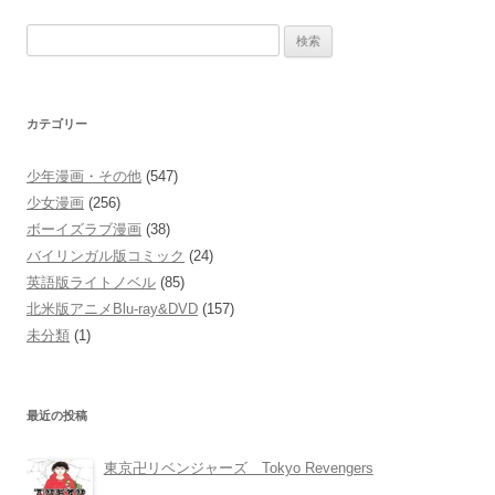
検
索:
カテゴリー
少年漫画・その他
(547)
少女漫画
(256)
ボーイズラブ漫画
(38)
バイリンガル版コミック
(24)
英語版ライトノベル
(85)
北米版アニメBlu-ray&DVD
(157)
未分類
(1)
最近の投稿
東京卍リベンジャーズ Tokyo Revengers