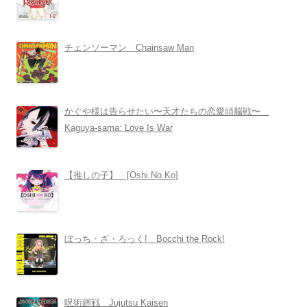
チェンソーマン Chainsaw Man
かぐや様は告らせたい〜天才たちの恋愛頭脳戦〜
Kaguya-sama: Love Is War
【推しの子】 [Oshi No Ko]
ぼっち・ざ・ろっく! Bocchi the Rock!
呪術廻戦 Jujutsu Kaisen