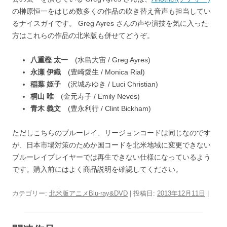
の榊原恒一をはじめ数多くの作品の吹き替え音声も担当してい
るナイスガイです。 Greg Ayres さんの声や演技を気に入った
方はこれらの作品の北米版も併せてどうぞ。
八重樫 太一
(水島大宙 / Greg Ayres)
永瀬 伊織
(豊崎愛生 / Monica Rial)
稲葉 姫子
(沢城みゆき / Luci Christian)
桐山 唯
(金元寿子 / Emily Neves)
青木 義文
(豊永利行 / Clint Bickham)
ただしこちらのブルーレイ、リージョンコードは同じなのです
が、日本市場対策のためか国コードを北米地域に変更できない
ブルーレイプレイヤーでは再生できない仕様になっているよう
です。購入前にはよく商品説明を確認してください。
カテゴリー:
北米版アニメBlu-ray&DVD
| 投稿日:
2013年12月11日
|