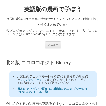
英語版の漫画で学ぼう
英語に翻訳された日本の漫画やライトノベルやアニメの情報を解り
やすくまとめています
当ブログはアマゾンアソシエイトに参加しており、当ブログの
ページにはアマゾンの広告リンクが含まれます
コ
メニュー
ン
テ
ン
ツ
へ
北米版 ココロコネクト Blu-ray
ス
キ
ッ
プ
北米版のアニメブルーレイやDVDを買う時の注意点
を
こちらのページ
にまとめてありますので、初め
ての方はまずこちらをお読みください。
日本のアマゾンで買える北米版のアニメブルーレイ
とDVDのタイトル一覧
今回紹介するのは漫画の英語版ではなく、
ココロコネクト
の北