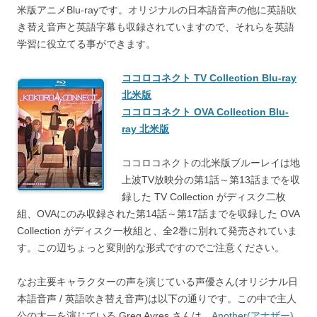
米版アニメBlu-rayです。オリジナルの日本語音声の他に英語吹
き替え音声と英語字幕も収録されていますので、それらを英語
学習に役立てる事ができます。
ココロコネクト TV Collection Blu-ray
北米版
ココロコネクト OVA Collection Blu-
ray 北米版
ココロコネクトの北米版ブルーレイは地
上波TV放映分の第1話～第13話までを収
録した TV Collection がディスク二枚
組、OVAにのみ収録された第14話～第17話までを収録した OVA
Collection がディスク一枚組と、全2巻に別れて発売されていま
す。この辺ちょっと変則的な形式ですのでご注意ください。
なお主要キャラクターの声を演じている声優さん(オリジナル日
本語音声 / 英語吹き替え音声)は以下の通りです。この中で主人
公の太一を演じている Greg Ayres さんは、
Another(アナザー)