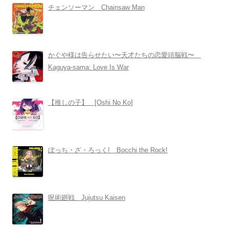
チェンソーマン Chainsaw Man
かぐや様は告らせたい〜天才たちの恋愛頭脳戦〜
Kaguya-sama: Love Is War
【推しの子】 [Oshi No Ko]
ぼっち・ざ・ろっく! Bocchi the Rock!
呪術廻戦 Jujutsu Kaisen