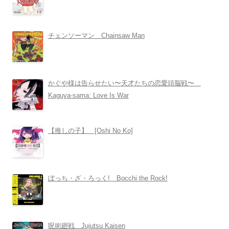
チェンソーマン Chainsaw Man
かぐや様は告らせたい〜天才たちの恋愛頭脳戦〜
Kaguya-sama: Love Is War
【推しの子】 [Oshi No Ko]
ぼっち・ざ・ろっく! Bocchi the Rock!
呪術廻戦 Jujutsu Kaisen