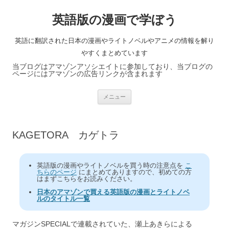
英語版の漫画で学ぼう
英語に翻訳された日本の漫画やライトノベルやアニメの情報を解り
やすくまとめています
当ブログはアマゾンアソシエイトに参加しており、当ブログの
ページにはアマゾンの広告リンクが含まれます
コ
メニュー
ン
テ
ン
ツ
へ
KAGETORA カゲトラ
ス
キ
ッ
プ
英語版の漫画やライトノベルを買う時の注意点を
こ
ちらのページ
にまとめてありますので、初めての方
はまずこちらをお読みください。
日本のアマゾンで買える英語版の漫画とライトノベ
ルのタイトル一覧
マガジンSPECIALで連載されていた、瀬上あきらによる