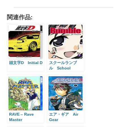
関連作品:
頭文字D Initial D
スクールランブ
ル School
Rumble
RAVE – Rave
エア・ギア Air
Master
Gear