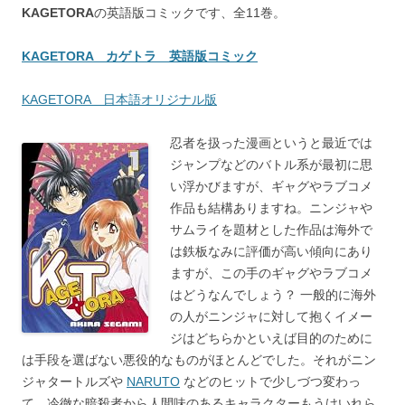
KAGETORA
の英語版コミックです、全11巻。
KAGETORA カゲトラ 英語版コミック
KAGETORA 日本語オリジナル版
忍者を扱った漫画というと最近では
ジャンプなどのバトル系が最初に思
い浮かびますが、ギャグやラブコメ
作品も結構ありますね。ニンジャや
サムライを題材とした作品は海外で
は鉄板なみに評価が高い傾向にあり
ますが、この手のギャグやラブコメ
はどうなんでしょう？ 一般的に海外
の人がニンジャに対して抱くイメー
ジはどちらかといえば目的のために
は手段を選ばない悪役的なものがほとんどでした。それがニン
ジャタートルズや
NARUTO
などのヒットで少しづつ変わっ
て、冷徹な暗殺者から人間味のあるキャラクターもうけいれら