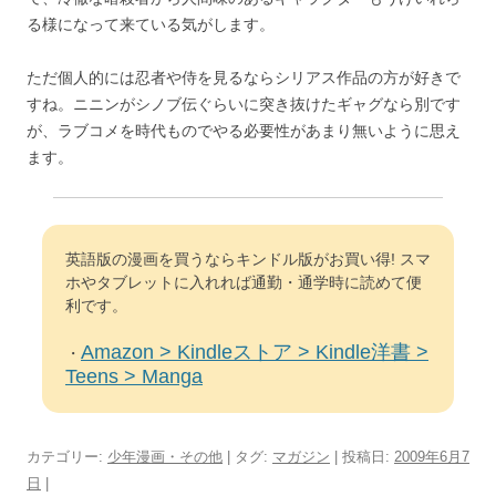
る様になって来ている気がします。
ただ個人的には忍者や侍を見るならシリアス作品の方が好きで
すね。ニニンがシノブ伝ぐらいに突き抜けたギャグなら別です
が、ラブコメを時代ものでやる必要性があまり無いように思え
ます。
英語版の漫画を買うならキンドル版がお買い得! スマ
ホやタブレットに入れれば通勤・通学時に読めて便
利です。
Amazon > Kindleストア > Kindle洋書 >
・
Teens > Manga
カテゴリー:
少年漫画・その他
| タグ:
マガジン
| 投稿日:
2009年6月7
日
|