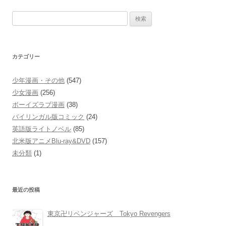
検
索:
カテゴリー
少年漫画・その他
(547)
少女漫画
(256)
ボーイズラブ漫画
(38)
バイリンガル版コミック
(24)
英語版ライトノベル
(85)
北米版アニメBlu-ray&DVD
(157)
未分類
(1)
最近の投稿
東京卍リベンジャーズ Tokyo Revengers