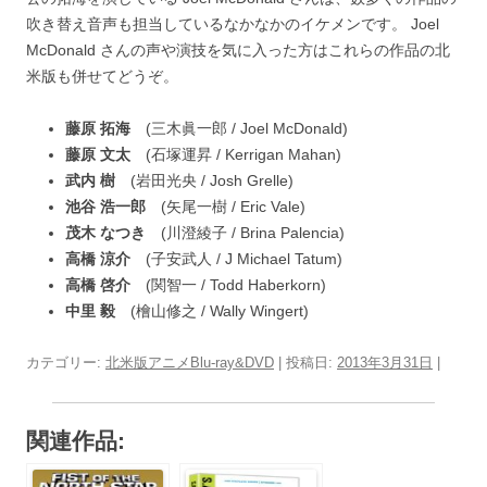
吹き替え音声も担当しているなかなかのイケメンです。 Joel
McDonald さんの声や演技を気に入った方はこれらの作品の北
米版も併せてどうぞ。
藤原 拓海
(三木眞一郎 / Joel McDonald)
藤原 文太
(石塚運昇 / Kerrigan Mahan)
武内 樹
(岩田光央 / Josh Grelle)
池谷 浩一郎
(矢尾一樹 / Eric Vale)
茂木 なつき
(川澄綾子 / Brina Palencia)
高橋 涼介
(子安武人 / J Michael Tatum)
高橋 啓介
(関智一 / Todd Haberkorn)
中里 毅
(檜山修之 / Wally Wingert)
カテゴリー:
北米版アニメBlu-ray&DVD
| 投稿日:
2013年3月31日
|
関連作品: