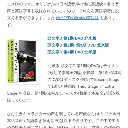
ニメDVDです。オリジナルの日本語音声の他に英語吹き替え音
声と英語字幕も収録されていますので、それらを英語学習に役
立てる事ができます。また
頭文字Dの漫画の英語版
もありま
す。
頭文字D 第1期 DVD 北米版
頭文字D 第2期+第3期 DVD 北米版
頭文字D 第4期 DVD 北米版
北米版 頭文字D 第1期のDVDはディスク
4枚組で本編全26話を収録、第2期+第3期
のDVDはディスク4枚組でSecond Stage
全13話と映画版 Third Stage と Extra
Stage を収録、第4期のDVDはディスク4枚組で本編全24話を収
録しています。
なお主要キャラクターの声を演じている声優さん(オリジナル日
本語音声 / 英語吹き替え音声)は以下の通りです。この中で主人
公の拓海を演じている Joel McDonald さんは、数多くの作品の