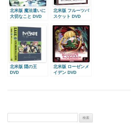
北米版 魔法遣いに
北米版 フルーツバ
大切なこと DVD
スケット DVD
北米版 隠の王
北米版 ローゼンメ
DVD
イデン DVD
検
索: