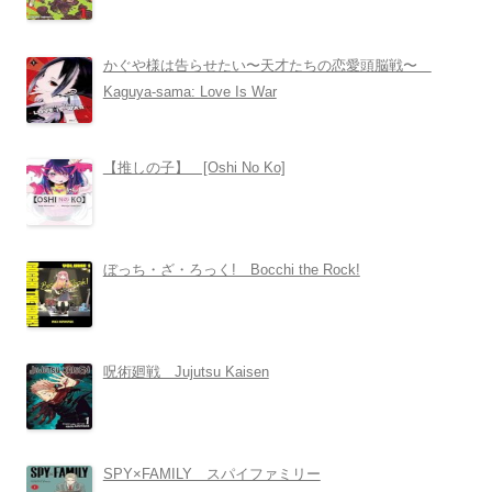
かぐや様は告らせたい〜天才たちの恋愛頭脳戦〜
Kaguya-sama: Love Is War
【推しの子】 [Oshi No Ko]
ぼっち・ざ・ろっく! Bocchi the Rock!
呪術廻戦 Jujutsu Kaisen
SPY×FAMILY スパイファミリー