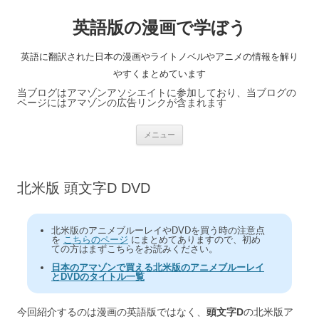
英語版の漫画で学ぼう
英語に翻訳された日本の漫画やライトノベルやアニメの情報を解り
やすくまとめています
当ブログはアマゾンアソシエイトに参加しており、当ブログの
ページにはアマゾンの広告リンクが含まれます
コ
メニュー
ン
テ
ン
ツ
へ
北米版 頭文字D DVD
ス
キ
ッ
プ
北米版のアニメブルーレイやDVDを買う時の注意点
を
こちらのページ
にまとめてありますので、初め
ての方はまずこちらをお読みください。
日本のアマゾンで買える北米版のアニメブルーレイ
とDVDのタイトル一覧
今回紹介するのは漫画の英語版ではなく、
頭文字D
の北米版ア