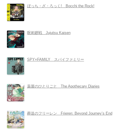
ぼっち・ざ・ろっく! Bocchi the Rock!
呪術廻戦 Jujutsu Kaisen
SPY×FAMILY スパイファミリー
薬屋のひとりごと The Apothecary Diaries
葬送のフリーレン Frieren: Beyond Journey’s End