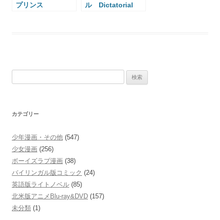
プリンス
ル Dictatorial
Merupuri
Grimoire
検
索:
カテゴリー
少年漫画・その他
(547)
少女漫画
(256)
ボーイズラブ漫画
(38)
バイリンガル版コミック
(24)
英語版ライトノベル
(85)
北米版アニメBlu-ray&DVD
(157)
未分類
(1)