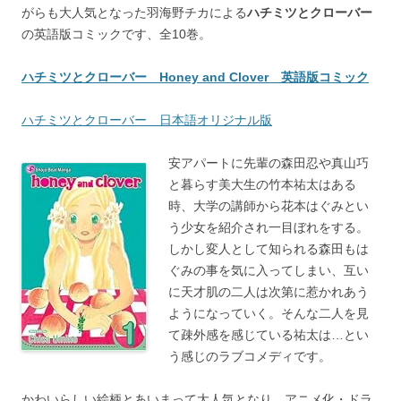
がらも大人気となった羽海野チカによる
ハチミツとクローバー
の英語版コミックです、全10巻。
ハチミツとクローバー Honey and Clover 英語版コミック
ハチミツとクローバー 日本語オリジナル版
安アパートに先輩の森田忍や真山巧
と暮らす美大生の竹本祐太はある
時、大学の講師から花本はぐみとい
う少女を紹介され一目ぼれをする。
しかし変人として知られる森田もは
ぐみの事を気に入ってしまい、互い
に天才肌の二人は次第に惹かれあう
ようになっていく。そんな二人を見
て疎外感を感じている祐太は…とい
う感じのラブコメディです。
かわいらしい絵柄とあいまって大人気となり、アニメ化・ドラ