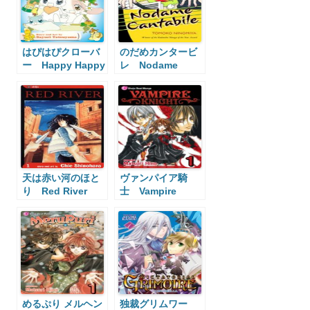
はぴはぴクローバ
のだめカンタービ
ー Happy Happy
レ Nodame
Clover
Cantabile
天は赤い河のほと
ヴァンパイア騎
り Red River
士 Vampire
Knight
めるぷり メルヘン
独裁グリムワー