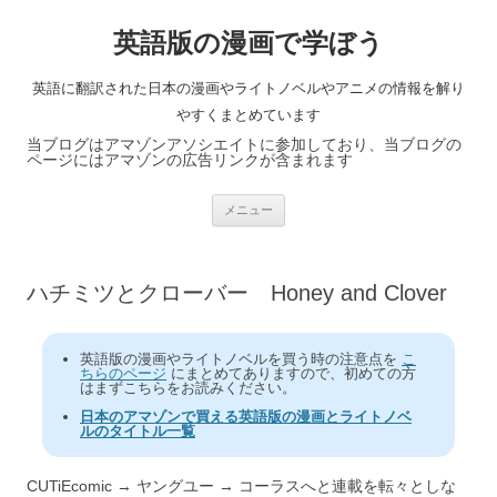
英語版の漫画で学ぼう
英語に翻訳された日本の漫画やライトノベルやアニメの情報を解り
やすくまとめています
当ブログはアマゾンアソシエイトに参加しており、当ブログの
ページにはアマゾンの広告リンクが含まれます
コ
メニュー
ン
テ
ン
ツ
へ
ハチミツとクローバー Honey and Clover
ス
キ
ッ
プ
英語版の漫画やライトノベルを買う時の注意点を
こ
ちらのページ
にまとめてありますので、初めての方
はまずこちらをお読みください。
日本のアマゾンで買える英語版の漫画とライトノベ
ルのタイトル一覧
CUTiEcomic → ヤングユー → コーラスへと連載を転々としな