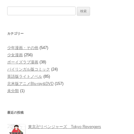
検
索:
カテゴリー
少年漫画・その他
(547)
少女漫画
(256)
ボーイズラブ漫画
(38)
バイリンガル版コミック
(24)
英語版ライトノベル
(85)
北米版アニメBlu-ray&DVD
(157)
未分類
(1)
最近の投稿
東京卍リベンジャーズ Tokyo Revengers