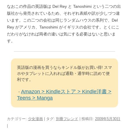
なおこの作品の英語版は Del Rey と Tanoshimi という二つの出
版社から発売されているため、それぞれ表紙や訳が少しづつ違
います。この二つの会社は同じランダムハウスの系列で、Del
Rey がアメリカ、Tanoshimi がイギリスの会社です。とくにこ
だわりがなければ両者の違いは気にする必要はないと思いま
す。
英語版の漫画を買うならキンドル版がお買い得! スマ
ホやタブレットに入れれば通勤・通学時に読めて便
利です。
Amazon > Kindleストア > Kindle洋書 >
・
Teens > Manga
カテゴリー:
少女漫画
| タグ:
別冊フレンド
| 投稿日:
2009年5月30日
|