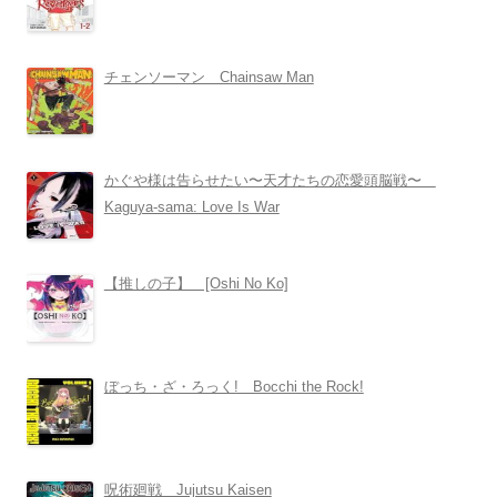
チェンソーマン Chainsaw Man
かぐや様は告らせたい〜天才たちの恋愛頭脳戦〜
Kaguya-sama: Love Is War
【推しの子】 [Oshi No Ko]
ぼっち・ざ・ろっく! Bocchi the Rock!
呪術廻戦 Jujutsu Kaisen