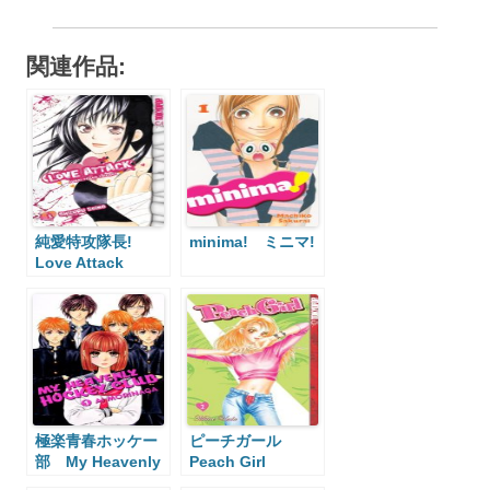
関連作品:
純愛特攻隊長!
minima! ミニマ!
Love Attack
極楽青春ホッケー
ピーチガール
部 My Heavenly
Peach Girl
Hockey Club