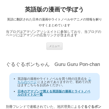
英語版の漫画で学ぼう
英語に翻訳された日本の漫画やライトノベルやアニメの情報を解り
やすくまとめています
当ブログはアマゾンアソシエイトに参加しており、当ブログの
ページにはアマゾンの広告リンクが含まれます
コ
メニュー
ン
テ
ン
ツ
へ
ぐるぐるポンちゃん Guru Guru Pon-chan
ス
キ
ッ
プ
英語版の漫画やライトノベルを買う時の注意点を
こ
ちらのページ
にまとめてありますので、初めての方
はまずこちらをお読みください。
日本のアマゾンで買える英語版の漫画とライトノベ
ルのタイトル一覧
別冊フレンドで連載されていた、池沢理美による
ぐるぐるポン