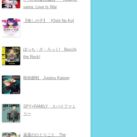
sama: Love Is War
【推しの子】 [Oshi No Ko]
ぼっち・ざ・ろっく! Bocchi
the Rock!
呪術廻戦 Jujutsu Kaisen
SPY×FAMILY スパイファミ
リー
薬屋のひとりごと The