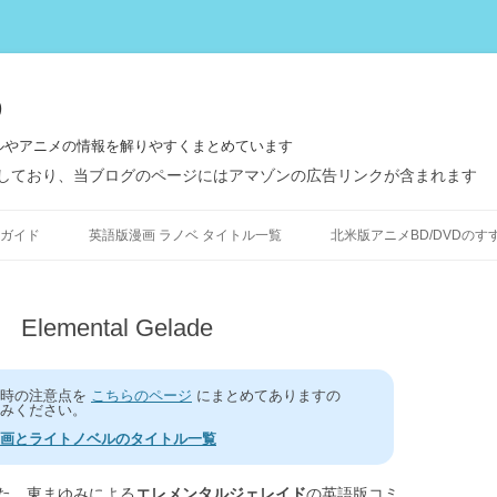
う
ルやアニメの情報を解りやすくまとめています
しており、当ブログのページにはアマゾンの広告リンクが含まれます
コ
ン
ガイド
英語版漫画 ラノベ タイトル一覧
北米版アニメBD/DVDのす
テ
ン
ツ
へ
ス
ental Gelade
キ
ッ
プ
う時の注意点を
こちらのページ
にまとめてありますの
みください。
画とライトノベルのタイトル一覧
た、東まゆみによる
エレメンタルジェレイド
の英語版コミ