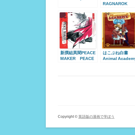
RAGNAROK
Mythical
Detective Loki
Ragnarok
新撰組異聞PEACE
はこぶね白書
MAKER PEACE
Animal Academ
MAKER鐵
Copyright ©
英語版の漫画で学ぼう