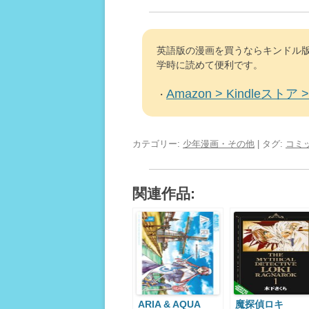
英語版の漫画を買うならキンドル版
学時に読めて便利です。
Amazon > Kindleストア > 
・
カテゴリー:
少年漫画・その他
| タグ:
コミ
関連作品:
ARIA & AQUA
魔探偵ロキ