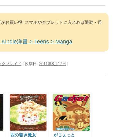
がお買い得! スマホやタブレットに入れれば通勤・通
Kindle洋書 > Teens > Manga
ックブレイド
| 投稿日:
2011年8月17日
|
西の善き魔女
がじぇっと