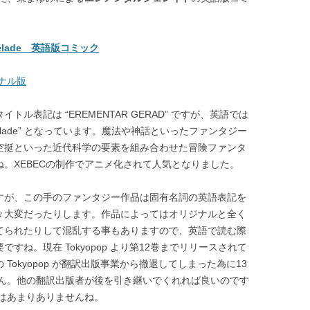
elade 英語版コミック
ナル版
トル表記は “EREMENTAR GERAD” ですが、英語では
al Gelade” となっています。魔法や神話といったファンタジー
空挺といった近代科学の要素を組み合わせた冒険ファンタ
ね。XEBECの制作でアニメ化されて人気となりました。
すが、この手のファンタジー作品は固有名詞の英語表記を
々大変だったりします。作品によってはオリジナルと全く
てられたりして混乱する事もありますので、英語で読む際
ですね。現在 Tokyopop より第12巻までリリースされて
 Tokyopop が翻訳出版事業から撤退してしまった為に13
ん。他の翻訳出版者が後を引き継いでくれれば良いのです
はあまりありませんね。