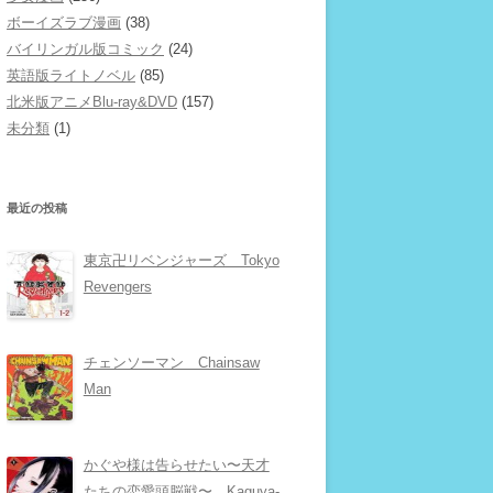
ボーイズラブ漫画
(38)
バイリンガル版コミック
(24)
英語版ライトノベル
(85)
北米版アニメBlu-ray&DVD
(157)
未分類
(1)
最近の投稿
東京卍リベンジャーズ Tokyo
Revengers
チェンソーマン Chainsaw
Man
かぐや様は告らせたい〜天才
たちの恋愛頭脳戦〜 Kaguya-