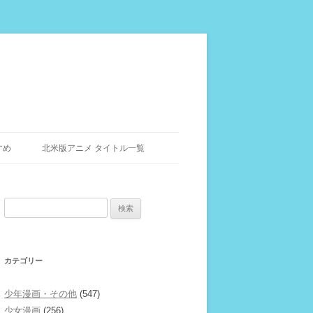
すめ
北米版アニメ タイトル一覧
検
索:
カテゴリー
少年漫画・その他
(547)
少女漫画
(256)