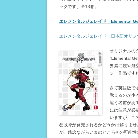
ックです、全18巻。
エレメンタルジェレイド Elemental G
エレメンタルジェレイド 日本語オリジ
オリジナルのタイ
“Element
要素に銃や飛
ジー作品です
さて英語版で
覚えるのが少
違う名前があ
には注意が必要
いますが、この
巻以降が発売されるかどうかは解りませ
が、残念ながらいまのところその可能性