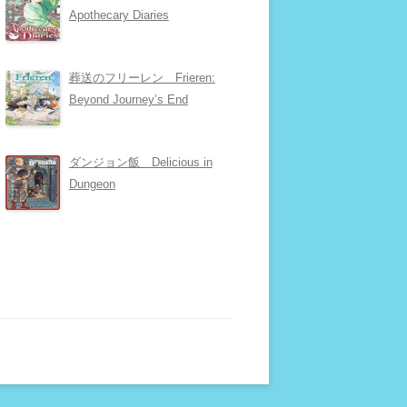
Apothecary Diaries
葬送のフリーレン Frieren:
Beyond Journey’s End
ダンジョン飯 Delicious in
Dungeon