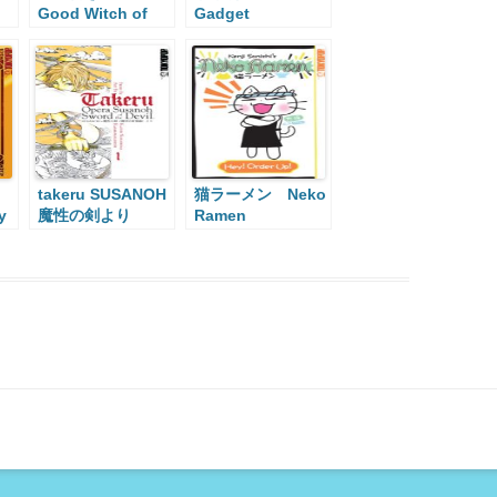
Good Witch of
Gadget
the West
takeru SUSANOH
猫ラーメン Neko
y
魔性の剣より
Ramen