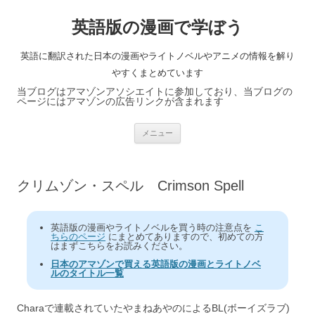
英語版の漫画で学ぼう
英語に翻訳された日本の漫画やライトノベルやアニメの情報を解り
やすくまとめています
当ブログはアマゾンアソシエイトに参加しており、当ブログの
ページにはアマゾンの広告リンクが含まれます
コ
メニュー
ン
テ
ン
ツ
へ
クリムゾン・スペル Crimson Spell
ス
キ
ッ
プ
英語版の漫画やライトノベルを買う時の注意点を
こ
ちらのページ
にまとめてありますので、初めての方
はまずこちらをお読みください。
日本のアマゾンで買える英語版の漫画とライトノベ
ルのタイトル一覧
Charaで連載されていたやまねあやのによるBL(ボーイズラブ)