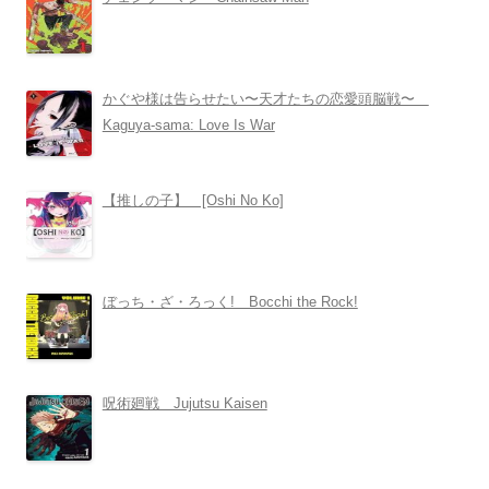
かぐや様は告らせたい〜天才たちの恋愛頭脳戦〜
Kaguya-sama: Love Is War
【推しの子】 [Oshi No Ko]
ぼっち・ざ・ろっく! Bocchi the Rock!
呪術廻戦 Jujutsu Kaisen