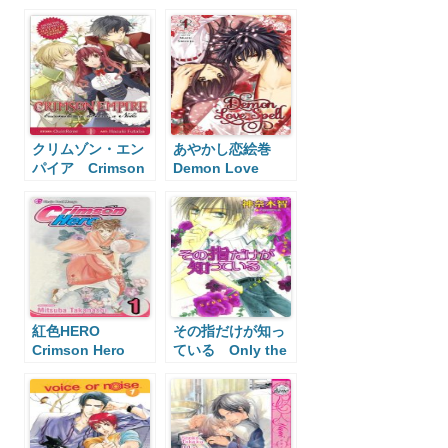
クリムゾン・エン
あやかし恋絵巻
パイア Crimson
Demon Love
Empire
Spell
紅色HERO
その指だけが知っ
Crimson Hero
ている Only the
Ring Finger
Knows