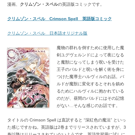
漫画、
クリムゾン・スペル
の英語版コミックです。
クリムゾン・スペル Crimson Spell 英語版コミック
クリムゾン・スペル 日本語オリジナル版
魔物の群れを倒すために使用した魔
剣ユグヴェルンドによって夜になる
と魔獣になってしまう呪いを受けた
王子のバルドと呪いを解く術を身に
つけた魔導士ハルヴィルのお話。バ
ルドが魔獣に変化するとそれを鎮め
るためにハルヴィルに抱かれている
のだが、昼間のバルドにはその記憶
がない…そんな感じのお話です。
タイトルの Crimson Spell は直訳すると “深紅色の魔法” といっ
た感じですかね。英語版は2巻までリリースされていますが、3
巻以降はリリースされていないようです。英語学習用に試しに