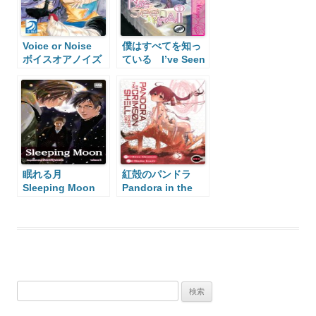
Voice or Noise
僕はすべてを知っ
ボイスオアノイズ
ている I’ve Seen
It All
眠れる月
紅殻のパンドラ
Sleeping Moon
Pandora in the
Crimson Shell
検
索: