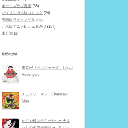
ボーイズラブ漫画
(38)
バイリンガル版コミック
(24)
英語版ライトノベル
(85)
北米版アニメBlu-ray&DVD
(157)
未分類
(1)
最近の投稿
東京卍リベンジャーズ Tokyo
Revengers
チェンソーマン Chainsaw
Man
かぐや様は告らせたい〜天才
たちの恋愛頭脳戦〜 Kaguya-