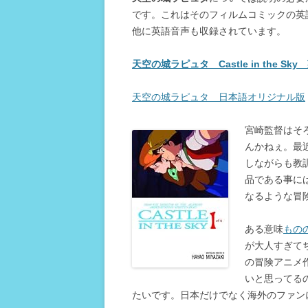
です。これはそのフィルムコミックの英
他に英語音声も収録されています。
天空の城ラピュタ Castle in the S
天空の城ラピュタ 日本語オリジナル版
宮崎監督はそ
んかねぇ。最
しながらも教
品である事に
なるような冒
ある意味
もの
が大人すぎて
の冒険アニメ
いと思ってる
たいです。日本だけでなく海外のファン