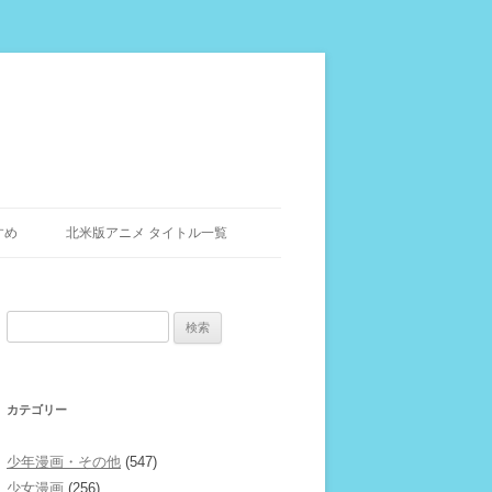
すめ
北米版アニメ タイトル一覧
検
索:
カテゴリー
少年漫画・その他
(547)
少女漫画
(256)