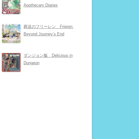
Apothecary Diaries
葬送のフリーレン Frieren:
Beyond Journey’s End
ダンジョン飯 Delicious in
Dungeon