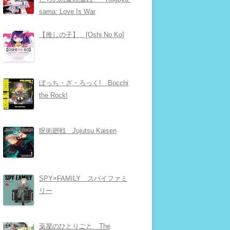
sama: Love Is War
【推しの子】 [Oshi No Ko]
ぼっち・ざ・ろっく! Bocchi
the Rock!
呪術廻戦 Jujutsu Kaisen
SPY×FAMILY スパイファミ
リー
薬屋のひとりごと The