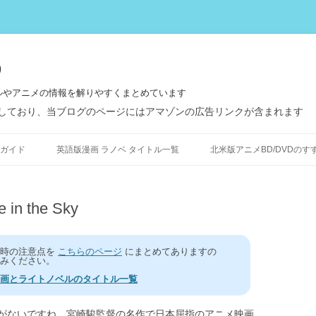
う
ルやアニメの情報を解りやすくまとめています
しており、当ブログのページにはアマゾンの広告リンクが含まれます
コ
ン
ガイド
英語版漫画 ラノベ タイトル一覧
北米版アニメBD/DVDのす
テ
ン
ツ
へ
ス
 the Sky
キ
ッ
プ
う時の注意点を
こちらのページ
にまとめてありますの
みください。
画とライトノベルのタイトル一覧
がないですね、宮崎駿監督の名作で日本屈指のアニメ映画