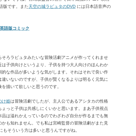
語版です。また
天空の城ラピュタのDVD
には日本語音声の
ky 英語版コミック
ろそろラピュタみたいな冒険活劇アニメが作ってくれませ
近は子供向けというより、子供を持つ大人向けのほんわか
訓的な作品が多いような気がします。それはそれで良い作
は違いないのですが、子供が賢くなるよりは明るく元気に
険を描いて欲しいと思うのです。
のけ姫
は冒険活劇でしたが、主人公であるアシタカの性格
ちょっと子供は共感しにくいかと思います。まあ子供視点
作品は溢れかえっているのでわざわざ自分が作るまでも無
のかも知れません。でも私は宮崎監督の冒険活劇がまた見
にもそういう方は多いと思うんですがね。