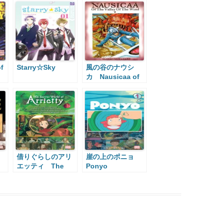
f
Starry☆Sky
風の谷のナウシ
カ Nausicaa of
the Valley of the
Wind
借りぐらしのアリ
崖の上のポニョ
エッティ The
Ponyo
Borrower Arrietty