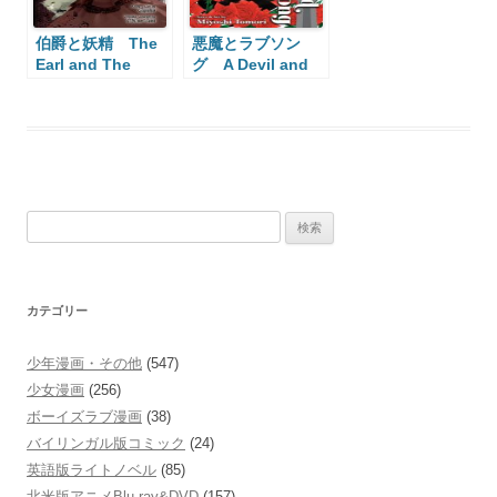
伯爵と妖精 The
悪魔とラブソン
Earl and The
グ A Devil and
Fairy
Her Love Song
検
索:
カテゴリー
少年漫画・その他
(547)
少女漫画
(256)
ボーイズラブ漫画
(38)
バイリンガル版コミック
(24)
英語版ライトノベル
(85)
北米版アニメBlu-ray&DVD
(157)