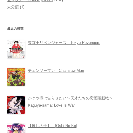
未分類
(1)
最近の投稿
東京卍リベンジャーズ Tokyo Revengers
チェンソーマン Chainsaw Man
かぐや様は告らせたい〜天才たちの恋愛頭脳戦〜
Kaguya-sama: Love Is War
【推しの子】 [Oshi No Ko]