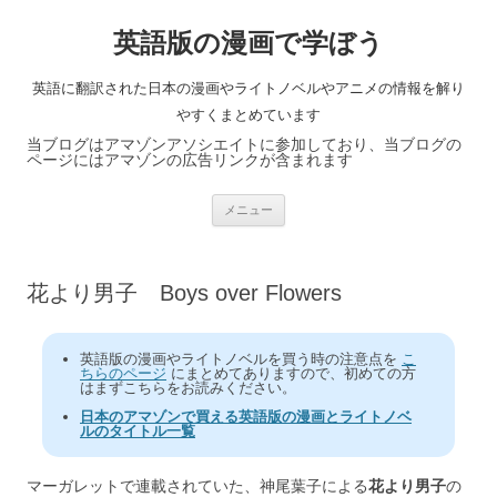
英語版の漫画で学ぼう
英語に翻訳された日本の漫画やライトノベルやアニメの情報を解り
やすくまとめています
当ブログはアマゾンアソシエイトに参加しており、当ブログの
ページにはアマゾンの広告リンクが含まれます
コ
メニュー
ン
テ
ン
ツ
へ
花より男子 Boys over Flowers
ス
キ
ッ
プ
英語版の漫画やライトノベルを買う時の注意点を
こ
ちらのページ
にまとめてありますので、初めての方
はまずこちらをお読みください。
日本のアマゾンで買える英語版の漫画とライトノベ
ルのタイトル一覧
マーガレットで連載されていた、神尾葉子による
花より男子
の