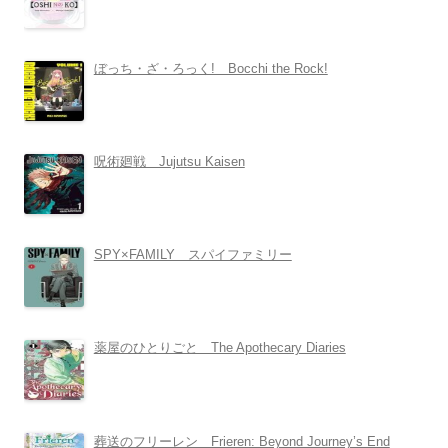
ぼっち・ざ・ろっく! Bocchi the Rock!
呪術廻戦 Jujutsu Kaisen
SPY×FAMILY スパイファミリー
薬屋のひとりごと The Apothecary Diaries
葬送のフリーレン Frieren: Beyond Journey’s End