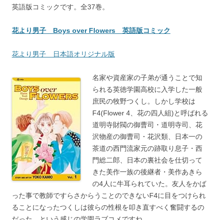
英語版コミックです。全37巻。
花より男子 Boys over Flowers 英語版コミック
花より男子 日本語オリジナル版
名家や資産家の子弟が通うことで知
られる英徳学園高校に入学した一般
庶民の牧野つくし。しかし学校は
F4(Flower 4、花の四人組)と呼ばれる
道明寺財閥の御曹司・道明寺司、花
沢物産の御曹司・花沢類、日本一の
茶道の西門流家元の跡取り息子・西
門総二郎、日本の裏社会を仕切って
きた美作一族の後継者・美作あきら
の4人に牛耳られていた。友人をかば
った事で教師ですらさからうことのできないF4に目をつけられ
ることになったつくしは彼らの性根を叩き直すべく奮闘するの
だった…という感じの学園ラブコメですね。