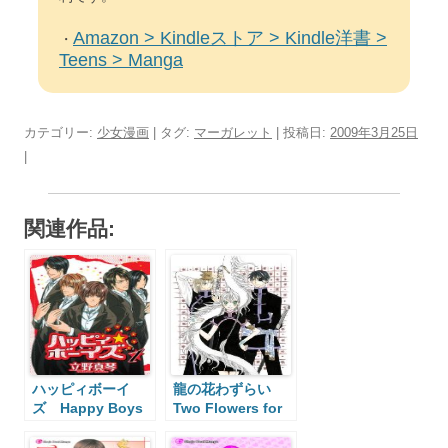
Amazon > Kindleストア > Kindle洋書 >
・
Teens > Manga
カテゴリー:
少女漫画
| タグ:
マーガレット
| 投稿日:
2009年3月25日
|
関連作品:
ハッピィボーイ
龍の花わずらい
ズ Happy Boys
Two Flowers for
the Dragon