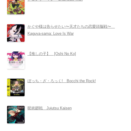
かぐや様は告らせたい〜天才たちの恋愛頭脳戦〜
Kaguya-sama: Love Is War
【推しの子】 [Oshi No Ko]
ぼっち・ざ・ろっく! Bocchi the Rock!
呪術廻戦 Jujutsu Kaisen