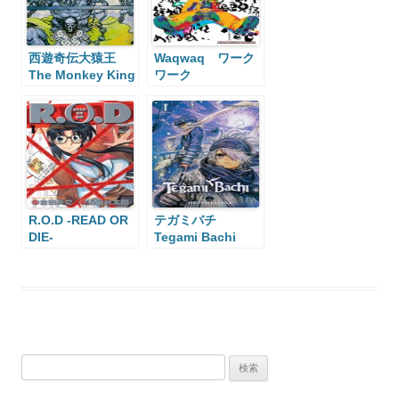
西遊奇伝大猿王
Waqwaq ワーク
The Monkey King
ワーク
R.O.D -READ OR
テガミバチ
DIE-
Tegami Bachi
検
索: