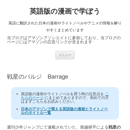
英語版の漫画で学ぼう
英語に翻訳された日本の漫画やライトノベルやアニメの情報を解り
やすくまとめています
当ブログはアマゾンアソシエイトに参加しており、当ブログの
ページにはアマゾンの広告リンクが含まれます
コ
メニュー
ン
テ
ン
ツ
へ
戦星のバルジ Barrage
ス
キ
ッ
プ
英語版の漫画やライトノベルを買う時の注意点を
こ
ちらのページ
にまとめてありますので、初めての方
はまずこちらをお読みください。
日本のアマゾンで買える英語版の漫画とライトノベ
ルのタイトル一覧
週刊少年ジャンプにて連載されていた、堀越耕平による
戦星の