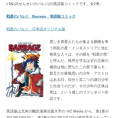
バルジ
(せんせいのバルジ)の英語版コミックです。全2巻。
戦星のバルジ Barrage 英語版コミック
戦星のバルジ 日本語オリジナル版
悪しき異星人たちが集まる覇権を争
う戦乱の星・インダストリアに住む
善良な人々は、その様を “戦星の世”
と呼んだ。秩序を守るはずの王家の
威信は地に堕ちたこの星で暮らす、
貧乏だが家族思いの少年・アストロ
はある日、自分と瓜二つの謎の少年
と出会うのだが、その少年の正体は
実は…という感じのファンタジー作
品です。
英語版は北米の翻訳漫画出版大手の VIZ Media から、第1巻が
2013年3月5日に、第2巻が2013年4月2日の発売予定となってい