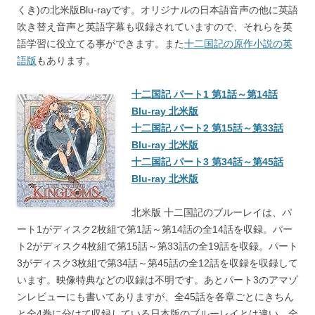
くき)の北米版Blu-rayです。オリジナルの日本語音声の他に英語
吹き替え音声と英語字幕も収録されていますので、それらを英
語学習に役立てる事ができます。また
十二国記の原作小説の英
語版
もあります。
十二国記 パート1 第1話～第14話
Blu-ray 北米版
十二国記 パート2 第15話～第33話
Blu-ray 北米版
十二国記 パート3 第34話～第45話
Blu-ray 北米版
北米版 十二国記のブルーレイは、パ
ート1がディスク2枚組で第1話～第14話の全14話を収録。パー
ト2がディスク4枚組で第15話～第33話の全19話を収録。パート
3がディスク3枚組で第34話～第45話の全12話を収録を収録して
います。映像特典などの収録は不明です。あとパート3のアマゾ
ンレビューにも書いてありますが、全45話を各章ごとにきちん
と全4巻に分けて収録している日本版のブルーレイとは違い、全