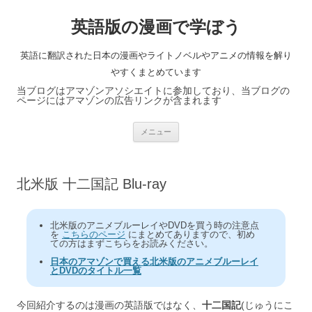
英語版の漫画で学ぼう
英語に翻訳された日本の漫画やライトノベルやアニメの情報を解り
やすくまとめています
当ブログはアマゾンアソシエイトに参加しており、当ブログの
ページにはアマゾンの広告リンクが含まれます
コ
メニュー
ン
テ
ン
ツ
へ
北米版 十二国記 Blu-ray
ス
キ
ッ
プ
北米版のアニメブルーレイやDVDを買う時の注意点
を
こちらのページ
にまとめてありますので、初め
ての方はまずこちらをお読みください。
日本のアマゾンで買える北米版のアニメブルーレイ
とDVDのタイトル一覧
今回紹介するのは漫画の英語版ではなく、
十二国記
(じゅうにこ