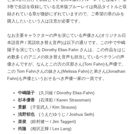
3巻で全話を収録している北米版ブルーレイは商品タイトルと収
録されている章が微妙にずれていますので、ご希望の章のみを
購入したいという人は注意が必要です。
なお主要キャラクターの声を演じている声優さん(オリジナル日
本語音声 / 英語吹き替え音声)は以下の通りです。この中で中嶋
陽子を演じている Dorothy Elias-Fahn さんは、この作品をはじ
め数多くのアニメの吹き替え音声も担当しているベテランの声
優さんですが、なんとこの方の旦那さん(Tom Fahn)も声優で、
この Tom Fahnさんの妹さん(Melissa Fahn)と弟さん(Jonathan
Fahn)も声優というおそるべき声優一家の一員です。
中嶋陽子
(久川綾 / Dorothy Elias-Fahn)
杉本優香
(石津彩 / Karen Strassman)
景麒
(子安武人 / Kim Strauss)
浅野郁也
(うえだゆうじ / Joshua Seth)
楽俊
(鈴村健一 / Jim Taggert)
尚隆
(相沢正輝 / Lex Lang)