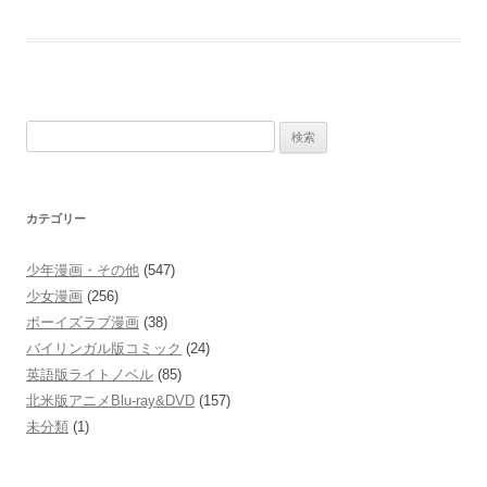
検
索:
カテゴリー
少年漫画・その他
(547)
少女漫画
(256)
ボーイズラブ漫画
(38)
バイリンガル版コミック
(24)
英語版ライトノベル
(85)
北米版アニメBlu-ray&DVD
(157)
未分類
(1)