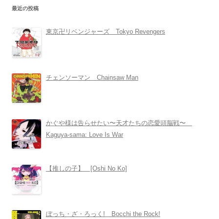
最近の投稿
東京卍リベンジャーズ Tokyo Revengers
チェンソーマン Chainsaw Man
かぐや様は告らせたい〜天才たちの恋愛頭脳戦〜
Kaguya-sama: Love Is War
【推しの子】 [Oshi No Ko]
ぼっち・ざ・ろっく! Bocchi the Rock!