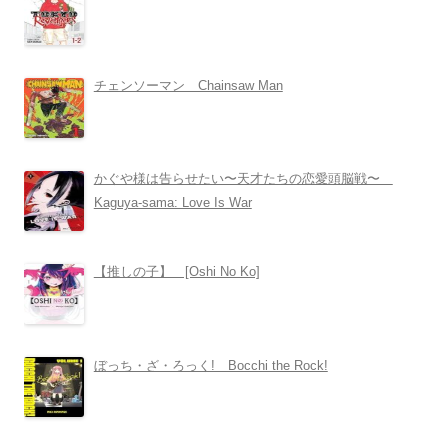
チェンソーマン Chainsaw Man
かぐや様は告らせたい〜天才たちの恋愛頭脳戦〜
Kaguya-sama: Love Is War
【推しの子】 [Oshi No Ko]
ぼっち・ざ・ろっく! Bocchi the Rock!