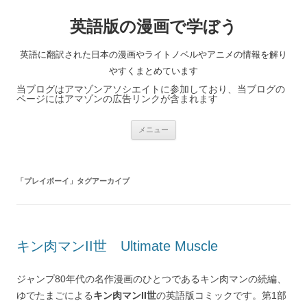
英語版の漫画で学ぼう
英語に翻訳された日本の漫画やライトノベルやアニメの情報を解り
やすくまとめています
当ブログはアマゾンアソシエイトに参加しており、当ブログの
ページにはアマゾンの広告リンクが含まれます
コ
メニュー
ン
テ
ン
ツ
へ
「
プレイボーイ
」タグアーカイブ
ス
キ
ッ
プ
キン肉マンII世 Ultimate Muscle
ジャンプ80年代の名作漫画のひとつであるキン肉マンの続編、
ゆでたまごによる
キン肉マンII世
の英語版コミックです。第1部