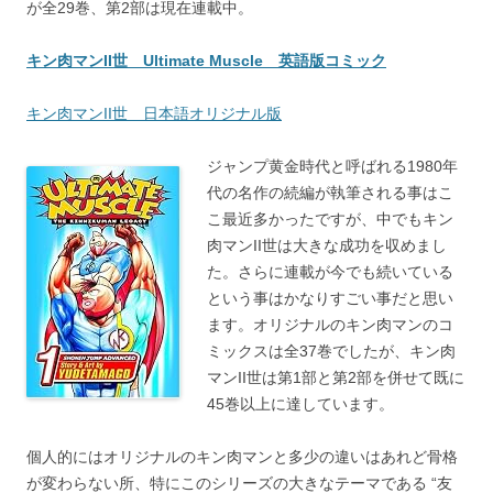
が全29巻、第2部は現在連載中。
キン肉マンII世 Ultimate Muscle 英語版コミック
キン肉マンII世 日本語オリジナル版
ジャンプ黄金時代と呼ばれる1980年
代の名作の続編が執筆される事はこ
こ最近多かったですが、中でもキン
肉マンII世は大きな成功を収めまし
た。さらに連載が今でも続いている
という事はかなりすごい事だと思い
ます。オリジナルのキン肉マンのコ
ミックスは全37巻でしたが、キン肉
マンII世は第1部と第2部を併せて既に
45巻以上に達しています。
個人的にはオリジナルのキン肉マンと多少の違いはあれど骨格
が変わらない所、特にこのシリーズの大きなテーマである “友