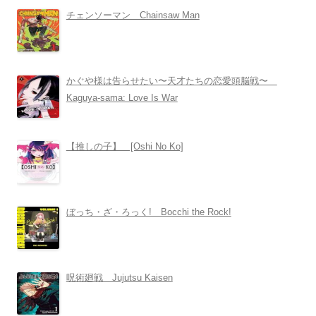
チェンソーマン Chainsaw Man
かぐや様は告らせたい〜天才たちの恋愛頭脳戦〜
Kaguya-sama: Love Is War
【推しの子】 [Oshi No Ko]
ぼっち・ざ・ろっく! Bocchi the Rock!
呪術廻戦 Jujutsu Kaisen