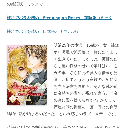
の英語版コミックです。
裸足でバラを踏め Stepping on Roses 英語版コミック
裸足でバラを踏め 日本語オリジナル版
明治25年の横浜、15歳の少女・純は
ボロ長屋で孤児達と一緒にたくまし
く生きていた。しかし兄・英輔のだ
らし無い性格のせいで家計はいつも
火の車、さらに兄の莫大な借金が発
覚した所でとうとう家族のために身
を売る決意を固める。そんな純の前
に金持ちの青年が現れて言う、「金
の為に愛を捨てられか?」かくして、
芦屋財閥の御曹司・蒼一郎との偽装
結婚生活が始まるのだった…という感じのラブコメディです。
英語版は北米の翻訳漫画出版大手の VIZ Media から今のところ