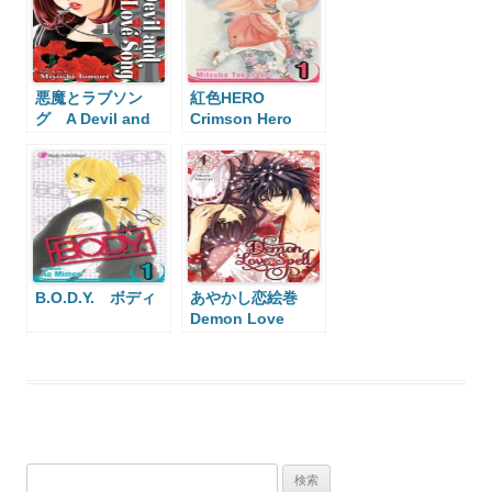
悪魔とラブソン
紅色HERO
グ A Devil and
Crimson Hero
Her Love Song
B.O.D.Y. ボディ
あやかし恋絵巻
Demon Love
Spell
検