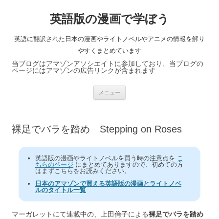
英語版の漫画で学ぼう
英語に翻訳された日本の漫画やライトノベルやアニメの情報を解り
やすくまとめています
当ブログはアマゾンアソシエイトに参加しており、当ブログの
ページにはアマゾンの広告リンクが含まれます
コ
メニュー
ン
テ
ン
ツ
へ
裸足でバラを踏め Stepping on Roses
ス
キ
ッ
プ
英語版の漫画やライトノベルを買う時の注意点を
こ
ちらのページ
にまとめてありますので、初めての方
はまずこちらをお読みください。
日本のアマゾンで買える英語版の漫画とライトノベ
ルのタイトル一覧
マーガレットにて連載中の、上田倫子による
裸足でバラを踏め